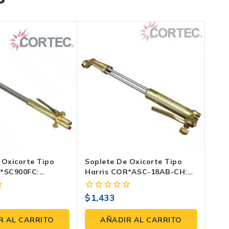
 Oxicorte Tipo
Soplete De Oxicorte Tipo
R*SC900FC:
Harris COR*ASC-18AB-CH:
ndimiento
Potencia Para Trabajo
Pesado
$
1,433
0
fuera
de
R AL CARRITO
AÑADIR AL CARRITO
5