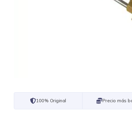
101% Original
Lowest Price