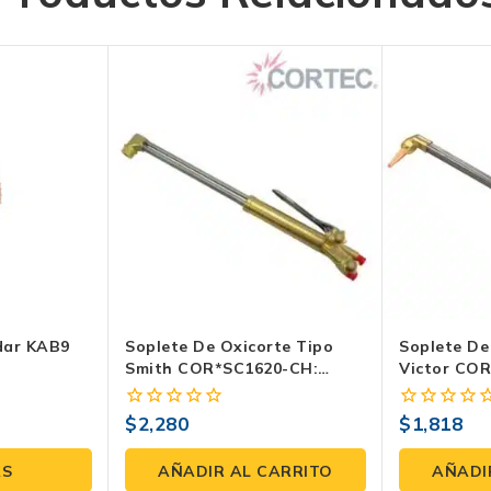
dar KAB9
Soplete De Oxicorte Tipo
Soplete De
Smith COR*SC1620-CH:
Victor CO
Rendimiento Superior
Máximo Re
Industrial
$
2,280
$
1,818
0
0
fuera
fuera
de
de
ÁS
AÑADIR AL CARRITO
AÑADI
5
5