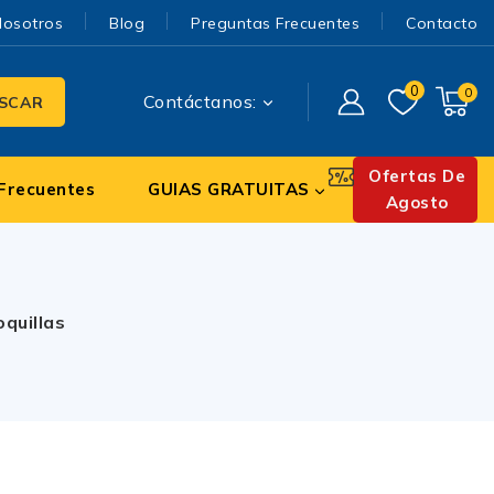
Nosotros
Blog
Preguntas Frecuentes
Contacto
0
0
Contáctanos:
SCAR
Ofertas De
Frecuentes
GUIAS GRATUITAS
Agosto
quillas