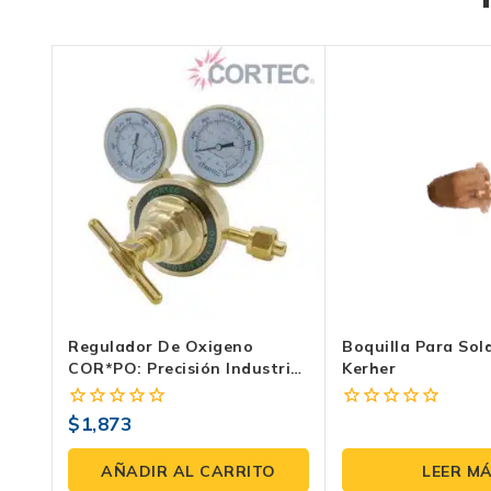
Regulador De Oxigeno
Boquilla Para Sol
COR*PO: Precisión Industrial
Kerher
Para Oxicorte | Trabajo
Pesado
$
1,873
0
0
fuera
fuera
de
de
AÑADIR AL CARRITO
LEER M
5
5