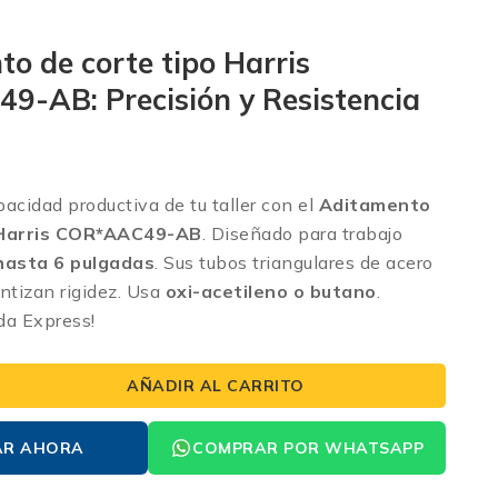
o de corte tipo Harris
9-AB: Precisión y Resistencia
acidad productiva de tu taller con el
Aditamento
 Harris COR*AAC49-AB
.
Diseñado para trabajo
hasta 6 pulgadas
.
Sus tubos triangulares de acero
ntizan rigidez.
Usa
oxi-acetileno o butano
.
da Express!
AÑADIR AL CARRITO
AR AHORA
COMPRAR POR WHATSAPP