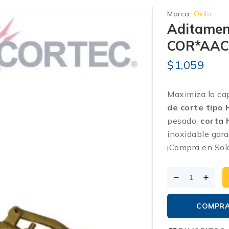
Marca:
Okila
Aditament
COR*AAC4
$
1,059
Maximiza la cap
de corte tipo
pesado,
corta 
inoxidable gara
¡Compra en Sol
COMPR