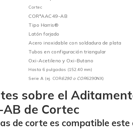
Cortec
COR*AAC49-AB
Tipo Harris®
Latón forjado
Acero inoxidable con soldadura de plata
Tubos en configuración triangular
Oxi-Acetileno y Oxi-Butano
Hasta 6 pulgadas (152.40 mm)
Serie A (ej. COR
6290 o COR
6290NX)
tes sobre el
Aditamento
-AB de Cortec
llas de corte es compatible est