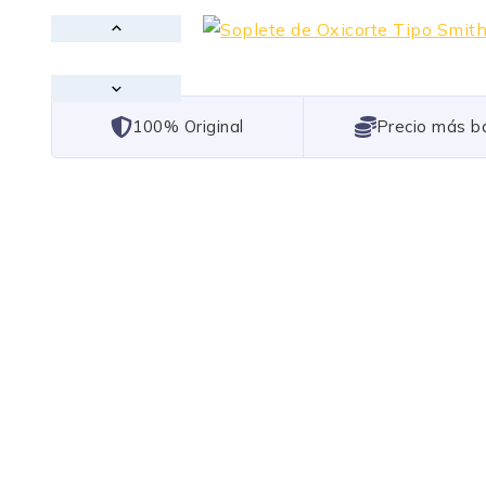
101% Original
Lowest Price