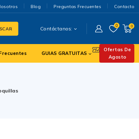
Nosotros
Blog
Preguntas Frecuentes
Contacto
0
0
Contáctanos:
SCAR
Ofertas De
Frecuentes
GUIAS GRATUITAS
Agosto
quillas