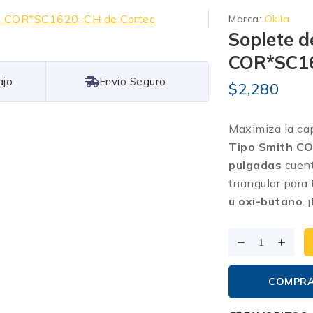
Marca:
Okila
Soplete d
COR*SC16
Free Shipping
$
2,280
Maximiza la cap
Tipo Smith C
pulgadas
cuent
triangular para
u oxi-butano
.
¡
COMPR