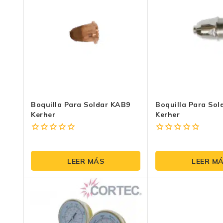
Boquilla Para Soldar KAB9
Boquilla Para So
Kerher
Kerher
0
0
fuera
fuera
de
de
LEER MÁS
LEER M
5
5