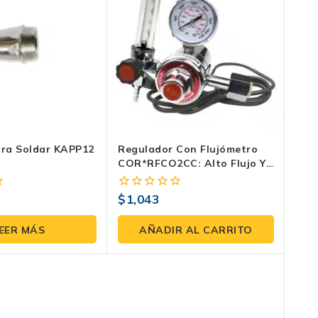
ara Soldar KAPP12
Regulador Con Flujómetro
COR*RFCO2CC: Alto Flujo Y
Resistencia Térmica | Cortec
$
1,043
0
fuera
de
EER MÁS
AÑADIR AL CARRITO
5