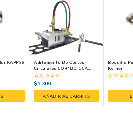
ldar KAPP26
Aditamento De Cortes
Boquilla P
Circulares COR*MC-CCA
Kerher
Para Máquina De Oxicorte
$
1,300
0
0
fuera
fuera
de
de
ÁS
AÑADIR AL CARRITO
L
5
5