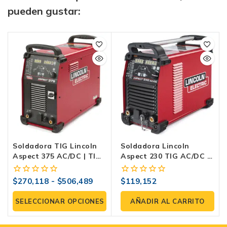
pueden gustar:
Soldadora TIG Lincoln
Soldadora Lincoln
Aspect 375 AC/DC | TIG
Aspect 230 TIG AC/DC –
Profesional
TIG Profesional
$
270,118
-
$
506,489
$
119,152
0
0
fuera
fuera
de
de
SELECCIONAR OPCIONES
AÑADIR AL CARRITO
5
5