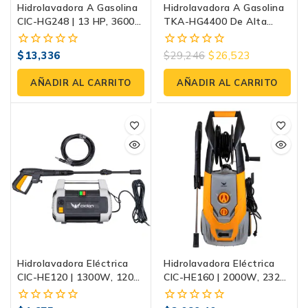
Hidrolavadora A Gasolina
Hidrolavadora A Gasolina
CIC-HG248 | 13 HP, 3600
TKA-HG4400 De Alta
PSI, Con Bomba De
Presión 16HP 4200 PSI
Pistones Cerámicos
$
13,336
$
29,246
$
26,523
0
0
fuera
fuera
de
de
AÑADIR AL CARRITO
AÑADIR AL CARRITO
5
5
Hidrolavadora Eléctrica
Hidrolavadora Eléctrica
CIC-HE120 | 1300W, 120
CIC-HE160 | 2000W, 2320
Bar (1740 PSI)
PSI, Con Carrete Para
Manguera