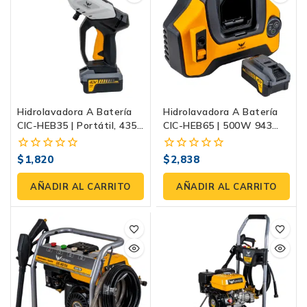
Hidrolavadora A Batería
Hidrolavadora A Batería
CIC-HEB35 | Portátil, 435
CIC-HEB65 | 500W 943
PSI, 40V
PSI 40V
$
1,820
$
2,838
0
0
fuera
fuera
de
de
AÑADIR AL CARRITO
AÑADIR AL CARRITO
5
5