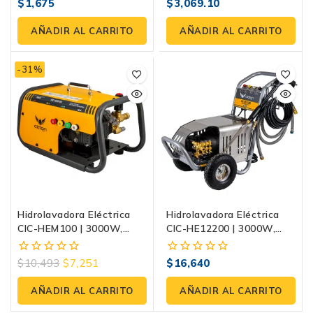
$
1,675
$
3,069.10
0
0
fuera
fuera
de
de
AÑADIR AL CARRITO
AÑADIR AL CARRITO
5
5
-31%
Hidrolavadora Eléctrica
Hidrolavadora Eléctrica
CIC-HEM100 | 3000W,
CIC-HE12200 | 3000W,
2175 PSI, Con Motor De
1600 PSI, Bomba De
Imanes Permanentes
Pistones Cerámicos
$
10,493
$
7,251
$
16,640
0
0
fuera
fuera
de
de
AÑADIR AL CARRITO
AÑADIR AL CARRITO
5
5