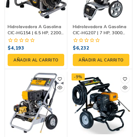
Hidrolavadora A Gasolina
Hidrolavadora A Gasolina
CIC-HG154 | 6.5 HP, 2200
CIC-HG207 | 7 HP, 3000
PSI, Con Bomba De Pistón
PSI, Con Bomba De
De Acero Inoxidable
Pistones De Acero
$
4,193
$
6,232
0
0
Inoxidable
fuera
fuera
de
de
AÑADIR AL CARRITO
AÑADIR AL CARRITO
5
5
-9%