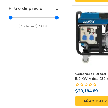
5
Filtro de precio
$
4,262
—
$
20,185
Generador Diesel 
5.0 KW Máx., 230 
Eléctrico Y Tanque
$
20,184.89
0
fuera
de
AÑADIR AL 
5