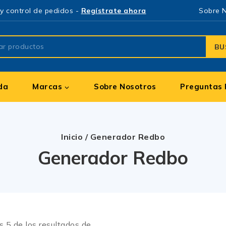
y control de pedidos -
Regístrate ahora
Sobre 
BU
da
Marcas
Sobre Nosotros
Preguntas 
Inicio
/
Generador Redbo
Generador Redbo
os
5
de los resultados de