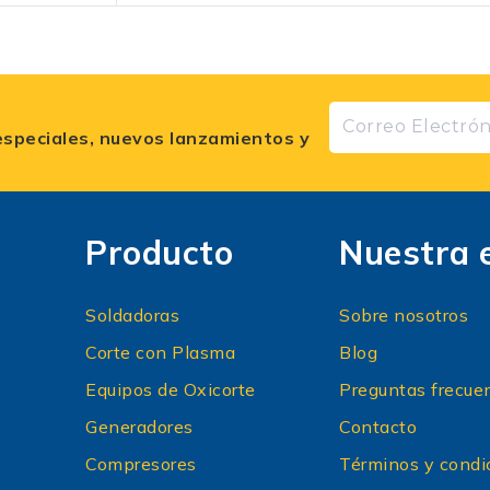
especiales, nuevos lanzamientos y
Producto
Nuestra 
Soldadoras
Sobre nosotros
Corte con Plasma
Blog
Equipos de Oxicorte
Preguntas frecue
Generadores
Contacto
Compresores
Términos y condi