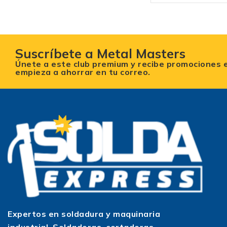
Suscríbete a Metal Masters
Únete a este club premium y recibe promociones 
empieza a ahorrar en tu correo.
Expertos en soldadura y maquinaria