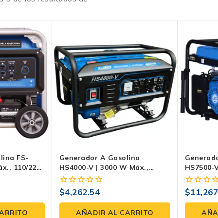
lina FS-
Generador A Gasolina
Generado
x., 110/220
HS4000-V | 3000 W Máx.,
HS7500-V
ico Y
110/220 V Bifásico, 7 HP Y
110/220 
Tanque De 15 L
Tanque 2
$
4,262.54
$
11,267
0
0
fuera
fuera
de
de
CARRITO
AÑADIR AL CARRITO
AÑA