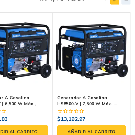
r A Gasolina
Generador A Gasolina
 | 6,500 W Máx.,
HS8500-V | 7,500 W Máx.,
V, Motor 16 HP Y
110/220 V, 16 HP Y Tanque 25
5 L
L
.83
$
13,192.97
0
fuera
de
DIR AL CARRITO
AÑADIR AL CARRITO