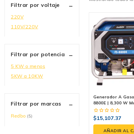
Filtrar por voltaje
220V
110V/220V
Filtrar por potencia
5 KW o menos
5KW a 10KW
Generador A Gaso
8800E | 8,300 W Má
Filtrar por marcas
V, Arranque Eléctr
Tanque 25 L
Redbo
(5)
$
15,107.37
0
fuera
de
AÑADIR AL 