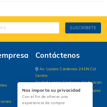
SUSCRÍBETE
empresa
Contáctenos
Av. Lazaro Cardenas 241N Col.
Centro
Ciudad Lazaro Cardenas Michoacan.
ntes
Nos importa su privacidad
Periferico Sur 8 A Principal lopez
Con el fin de ofrecer una
portillo colonia: El briseño CP
ciones
experiencia de compra
45236 Zapopan Jalisco