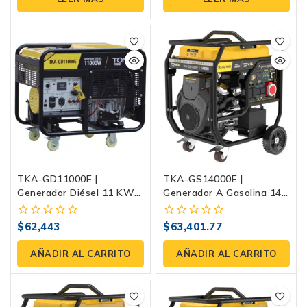
de
de
5
5
TKA-GD11000E |
TKA-GS14000E |
Generador Diésel 11 KW
Generador A Gasolina 14
120/240V Monofásico Con
KW Monofásico/trifásico
Tanque 70 L Y Medidor 5
Con Salida Equitativa Y
$
62,443
$
63,401.77
0
0
En 1
Tanque De 50 L
fuera
fuera
de
de
AÑADIR AL CARRITO
AÑADIR AL CARRITO
5
5