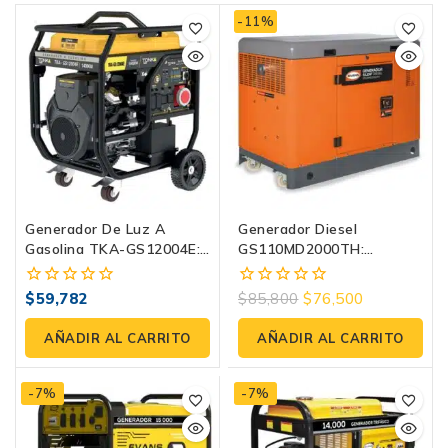
-11%
Generador De Luz A
Generador Diesel
Gasolina TKA-GS12004E:
GS110MD2000TH:
Potencia Industrial De
Potencia Industrial
12000W
Inagotable | Evans
$
59,782
$
85,800
$
76,500
0
0
fuera
fuera
de
de
AÑADIR AL CARRITO
AÑADIR AL CARRITO
5
5
-7%
-7%