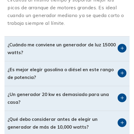
picos de arranque de motores grandes. Es ideal
eléctrico inestable.
cuando un generador mediano ya se queda corto o
✅
Inversión estratégica a largo plazo
trabaja siempre al límite.
En lugar de tener varios equipos pequeños,
contar con un generador fuerte bien
dimensionado te da control, estabilidad y
¿Cuándo me conviene un generador de luz 15000
margen de crecimiento para los próximos años
watts?
Tipos de generadores en el
rango de más de 10,000 watts
¿Es mejor elegir gasolina o diésel en este rango
de potencia?
Dentro de esta categoría encontrarás diferentes
configuraciones según el tipo de combustible,
aplicación y nivel de sofisticación que
¿Un generador 20 kw es demasiado para una
necesitas.
casa?
1.
Generadores a gasolina de alta capacidad
¿Qué debo considerar antes de elegir un
Son una solución potente para negocios,
generador de más de 10,000 watts?
talleres y casas grandes que requieren alta