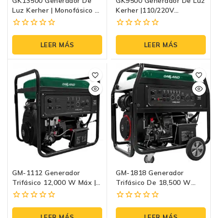
GK13500 Generador De
GK9500 Generador De Luz
Luz Kerher | Monofásico A
Kerher |110/220V
Gasolina
Monofásico A Gasolina
0
0
fuera
fuera
LEER MÁS
LEER MÁS
de
de
5
5
GM-1112 Generador
GM-1818 Generador
Trifásico 12,000 W Máx |
Trifásico De 18,500 W
Oakland 127/240 V, 16 HP,
Máx | Oakland
Tanque 55 L, Arranque
0
0
Eléctrico
fuera
fuera
LEER MÁS
LEER MÁS