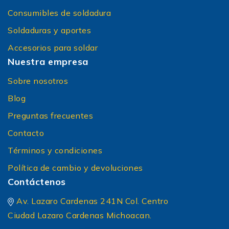
Preparación para conmutadores de
Consumibles de soldadura
transferencia
Soldaduras y aportes
Tableros industriales
Accesorios para soldar
Mayores depósitos de combustible y mejor
Nuestra empresa
autonomía
Sobre nosotros
¿Para qué usos se recomiendan
Blog
los generadores de más de
10,000 watts?
Preguntas frecuentes
Contacto
Este rango es perfecto para:
🏠
Residencias grandes y fraccionamientos
Términos y condiciones
Cuando el consumo es alto (varios aires
Política de cambio y devoluciones
acondicionados, bombas de agua, alberca,
Contáctenos
equipos de filtrado, etc.).
🏭
Talleres y pequeñas industrias
Av. Lazaro Cardenas 241N Col. Centro
Herrerías, carpinterías, talleres mecánicos,
Ciudad Lazaro Cardenas Michoacan.
centros de maquinado ligero, plantas de