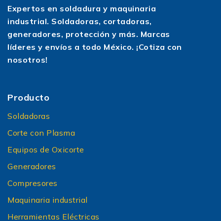
Expertos en soldadura y maquinaria
producción, agroindustria, instalaciones remotas
industrial. Soldadoras, cortadoras,
o edificios con alto consumo.
generadores, protección y más. Marcas
Si tu prioridad es eficiencia en consumo,
líderes y envíos a todo México. ¡Cotiza con
durabilidad y trabajo rudo, los generadores diésel
nosotros!
de este rango son una apuesta sólida.
3.
Generadores de muy alta potencia y
proyección futura
Producto
Si estás planeando crecimiento o quieres
Soldadoras
asegurarte de no quedarte corto en los próximos
Corte con Plasma
años, un generador de 20kw te da un margen
amplio para agregar más equipos, ampliar tu
Equipos de Oxicorte
negocio o conectar nuevas áreas sin cambiar de
Generadores
equipo de inmediato.
Compresores
Dependiendo del modelo, podrás contar con
características como:
Maquinaria industrial
Herramientas Eléctricas
Arranque eléctrico o automático