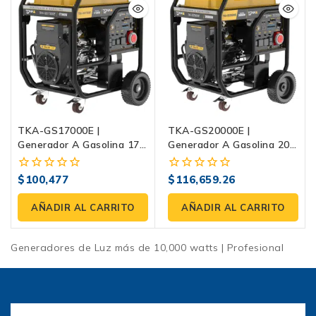
TKA-GS17000E |
TKA-GS20000E |
Generador A Gasolina 17
Generador A Gasolina 20
KW Monofásico/trifásico
KW Monofásico/trifásico
Con Salida Equitativa Y
Con Salida Equitativa Y
$
100,477
$
116,659.26
0
0
Tanque De 70 L
Tanque 70 L
fuera
fuera
de
de
AÑADIR AL CARRITO
AÑADIR AL CARRITO
5
5
Generadores de Luz más de 10,000 watts | Profesional