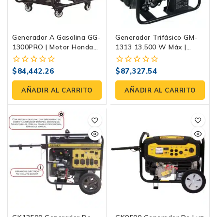
Generador A Gasolina GG-
Generador Trifásico GM-
1300PRO | Motor Honda
1313 13,500 W Máx |
GX690
Oakland 127–240 V, 18
HP, 55 L, Arranque
$
84,442.26
$
87,327.54
0
0
Eléctrico
fuera
fuera
de
de
AÑADIR AL CARRITO
AÑADIR AL CARRITO
5
5