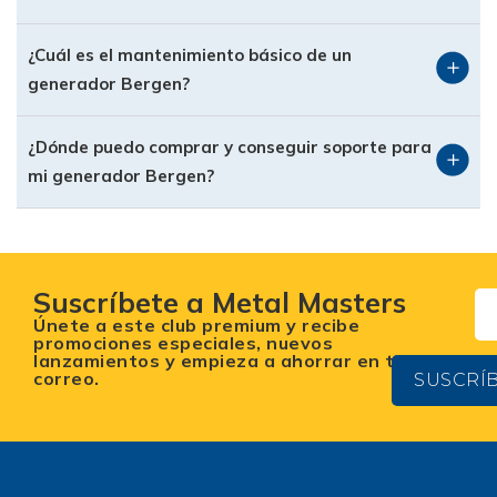
silenciosos, de bajo consumo y altamente
eficientes, lo que los convierte en una excelente
¿Cuál es el mantenimiento básico de un
opción para quienes priorizan tecnología
generador Bergen?
avanzada y eficiencia energética en espacios
cerrados o urbanos.
¿Dónde puedo comprar y conseguir soporte para
mi generador Bergen?
Generadores industriales
Bergen
Para demandas más exigentes, Bergen también
ofrece generadores diseñados para aplicaciones
Suscríbete a Metal Masters
industriales. Estos equipos están construidos
Únete a este club premium y recibe
con motores de alto rendimiento y chasis
promociones especiales, nuevos
lanzamientos y empieza a ahorrar en tu
robusto, capaces de soportar largas jornadas de
correo.
SUSCRÍ
trabajo y alimentar maquinaria pesada. Son
ideales para obras en construcción, talleres,
eventos masivos y operaciones en campo.