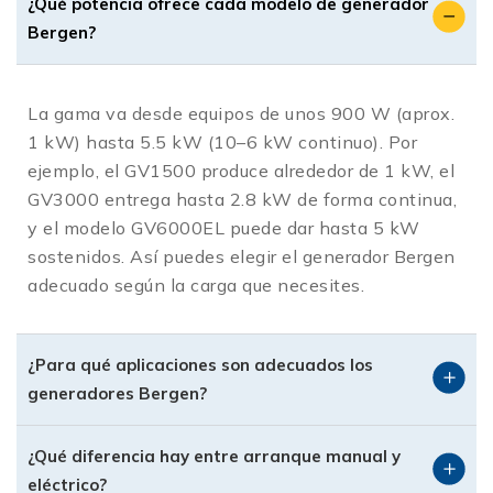
¿Qué potencia ofrece cada modelo de generador
Bergen?
Generadores de luz para casa
Bergen
Pensados para brindar energía durante
La gama va desde equipos de unos 900 W (aprox.
apagones o cortes inesperados, los generadores
1 kW) hasta 5.5 kW (10–6 kW continuo). Por
Bergen para uso residencial garantizan un
ejemplo, el GV1500 produce alrededor de 1 kW, el
suministro estable para electrodomésticos
GV3000 entrega hasta 2.8 kW de forma continua,
esenciales, sistemas de seguridad o iluminación
y el modelo GV6000EL puede dar hasta 5 kW
básica. Su operación silenciosa y eficiencia los
sostenidos. Así puedes elegir el generador Bergen
hace ideales para instalar en hogares,
adecuado según la carga que necesites.
departamentos o pequeñas oficinas.
Generadores inverter Bergen
¿Para qué aplicaciones son adecuados los
generadores Bergen?
Los generadores inverter Bergen ofrecen una
corriente eléctrica más limpia y estable, apta
¿Qué diferencia hay entre arranque manual y
para equipos sensibles como computadoras,
eléctrico?
televisores o dispositivos electrónicos. Son