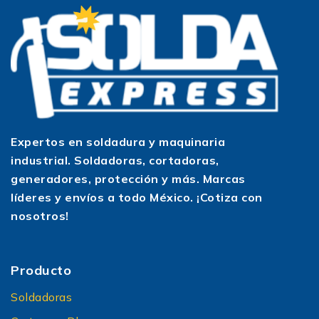
Generadores multifuncionales
Bergen
Bergen también integra opciones versátiles que
combinan funciones de respaldo, portabilidad e
incluso conexión dual de voltaje (110V/220V).
Estas soluciones híbridas permiten cubrir
diferentes necesidades energéticas con un solo
Expertos en soldadura y maquinaria
equipo, adaptándose fácilmente a condiciones
industrial. Soldadoras, cortadoras,
cambiantes de trabajo o entorno.
generadores, protección y más. Marcas
Beneficios de elegir
líderes y envíos a todo México. ¡Cotiza con
generadores Bergen
nosotros!
Confiabilidad comprobada: Los usuarios
destacan que los generadores Bergen ofrecen
Producto
rendimiento estable y consistente. Gracias a sus
motores de 4 tiempos, experimentan menos
Soldadoras
vibraciones y mayor vida útil que opciones de 2