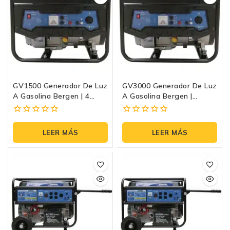
GV1500 Generador De Luz
GV3000 Generador De Luz
A Gasolina Bergen | 4
A Gasolina Bergen |
Tiempos Arranque Manual
110/220V 4 Tiempos
Arranque Manual
0
0
fuera
fuera
LEER MÁS
LEER MÁS
de
de
5
5