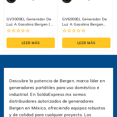
GV3000EL Generador De
GV6000EL Generador De
Luz A Gasolina Bergen | 4
Luz A Gasolina Bergen
Tiempos Arranque
|110/220V 4 Tiempos
Eléctrico
Arranque Eléctrico
0
0
fuera
fuera
LEER MÁS
LEER MÁS
de
de
5
5
Descubre la potencia de Bergen, marca líder en
generadores portátiles para uso doméstico e
industrial. En SoldaExpress.mx somos
distribuidores autorizados de generadores
Bergen en México, ofreciendo equipos robustos
y de calidad para cualquier proyecto. Los