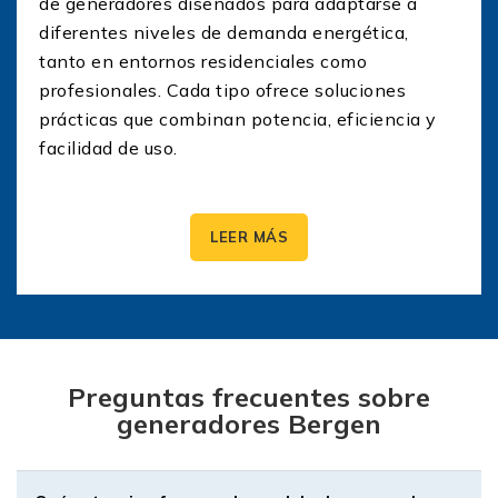
de generadores diseñados para adaptarse a
diferentes niveles de demanda energética,
tanto en entornos residenciales como
profesionales. Cada tipo ofrece soluciones
prácticas que combinan potencia, eficiencia y
facilidad de uso.
Generadores portátiles Bergen
LEER MÁS
Ideales para quienes necesitan energía
confiable en movimiento o en espacios sin
acceso a red eléctrica. Los generadores
portátiles Bergen son compactos, ligeros y
fáciles de transportar. Funcionan con gasolina y
Preguntas frecuentes sobre
están equipados con manijas ergonómicas o
generadores Bergen
ruedas, lo que los hace perfectos para
actividades al aire libre, campamentos, uso en
jardines o emergencias en el hogar.