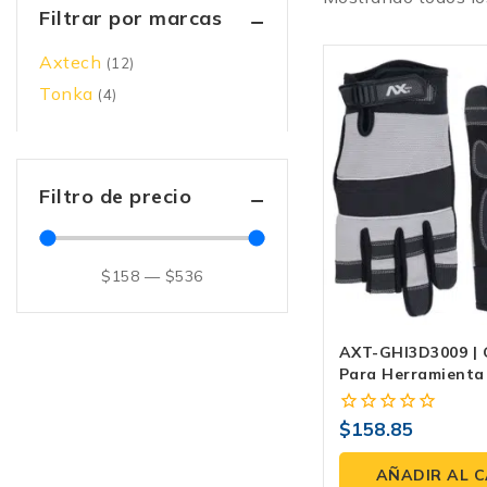
Filtrar por marcas
Axtech
(12)
Tonka
(4)
Filtro de precio
$
158
—
$
536
AXT-GHI3D3009 | 
Para Herramienta
Con Ajuste De Ne
Palma De Alto Ag
$
158.85
0
fuera
de
AÑADIR AL 