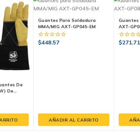
Guantes Para Soldadura
Guantes 
MMA/MIG AXT-GP045-EM
AXT-GP0
$
448.57
$
271.7
0
0
fuera
fuera
de
de
5
5
uantes De
W) De
Kevlar® –
CARRITO
AÑADIR AL CARRITO
AÑA