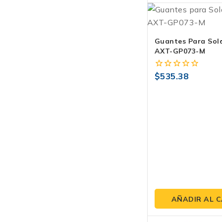
Guantes Para Sol
AXT-GP073-M
$
535.38
0
fuera
de
5
AÑADIR AL 