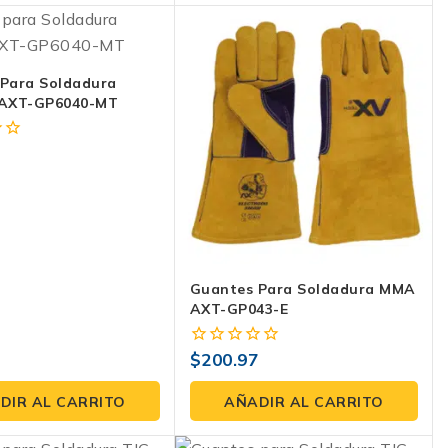
Para Soldadura
 AXT-GP6040-MT
4
Guantes Para Soldadura MMA
AXT-GP043-E
$
200.97
0
fuera
de
DIR AL CARRITO
AÑADIR AL CARRITO
5