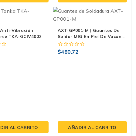
Anti-Vibración
AXT-GP001-M | Guantes De
orce TKA-GCIV4002
Soldar MIG En Piel De Vacuno
Con Hilo Kevlar® – Puño
Largo 34 Cm
$
480.72
0
fuera
de
5
DIR AL CARRITO
AÑADIR AL CARRITO