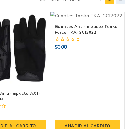
Guantes Anti-Impacto Tonka
Force TKA-GCI2022
$
300
0
fuera
de
5
Anti-Impacto AXT-
-B
7
DIR AL CARRITO
AÑADIR AL CARRITO