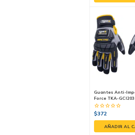
5
Guantes Anti-Imp
Force TKA-GCI203
$
372
0
fuera
de
AÑADIR AL 
5