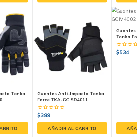
5
5
Guantes 
Tonka F
$
534
0
fuera
de
5
acto Tonka
Guantes Anti-Impacto Tonka
0
Force TKA-GCISD4011
$
389
0
fuera
de
CARRITO
AÑADIR AL CARRITO
AÑA
5