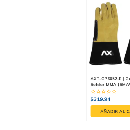
AXT-GP6052-E | G
Soldar MMA (SMA
Carnaza Con Hilo 
Puño 34 Cm
$
319.94
0
fuera
de
AÑADIR AL 
5