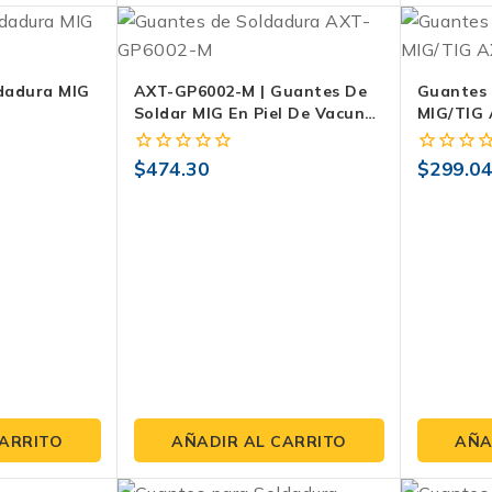
dadura MIG
AXT-GP6002-M | Guantes De
Guantes 
Soldar MIG En Piel De Vacuno
MIG/TIG
Con Hilo Kevlar® – Puño 34
Cm
$
474.30
$
299.0
0
0
fuera
fuera
de
de
5
5
CARRITO
AÑADIR AL CARRITO
AÑA