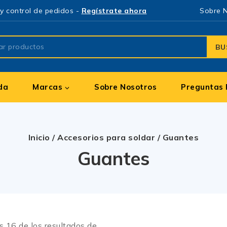
y control de pedidos -
Regístrate ahora
Sobre 
BU
da
Marcas
Sobre Nosotros
Preguntas 
Inicio
/
Accesorios para soldar
/
Guantes
Guantes
os
16
de los resultados de