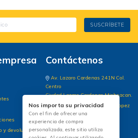
SUSCRÍBETE
empresa
Contáctenos
Av. Lazaro Cardenas 241N Col.
Centro
Ciudad Lazaro Cardenas Michoacan.
ntes
Nos importa su privacidad
Periferico Sur 8 A Principal lopez
Con el fin de ofrecer una
portillo colonia: El briseño CP
ciones
experiencia de compra
45236 Zapopan Jalisco
personalizada, este sitio utiliza
o y devoluciones
+52 (33) 1604 5032
cookies. Al continuar utilizando