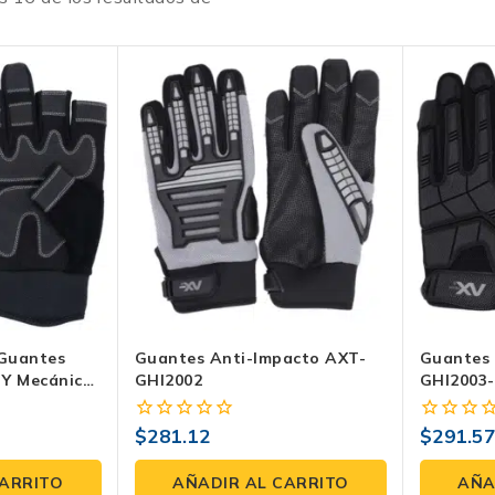
Guantes
Guantes Anti-Impacto AXT-
Guantes 
 Y Mecánica
GHI2002
GHI2003
opreno Y
arre
$
281.12
$
291.5
0
0
fuera
fuera
de
de
CARRITO
AÑADIR AL CARRITO
AÑA