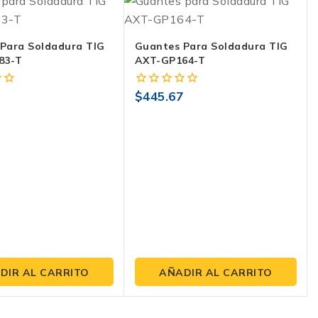
Para Soldadura TIG
Guantes Para Soldadura TIG
83-T
AXT-GP164-T
1
$
445.67
0
fuera
de
5
DIR AL CARRITO
AÑADIR AL CARRITO