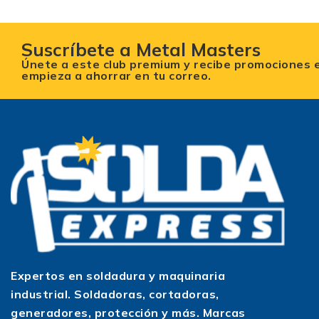
Suscríbete a Metal Masters
Únete a este club premium y recibe promociones 
empieza a ahorrar en tu correo.
Expertos en soldadura y maquinaria
industrial. Soldadoras, cortadoras,
generadores, protección y más. Marcas