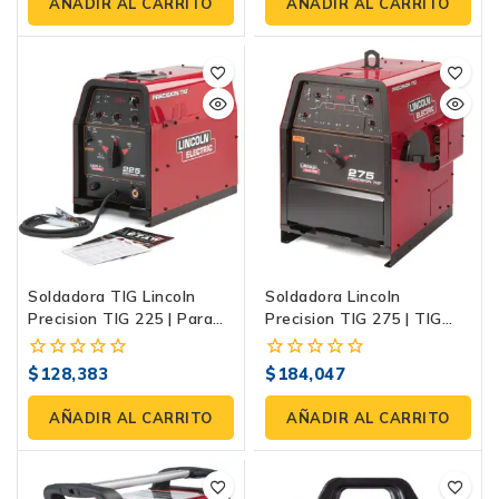
de
de
AÑADIR AL CARRITO
AÑADIR AL CARRITO
5
5
Soldadora TIG Lincoln
Soldadora Lincoln
Precision TIG 225 | Para
Precision TIG 275 | TIG
Aluminio Y Acero
AC/DC 340A
$
128,383
$
184,047
0
0
fuera
fuera
de
de
AÑADIR AL CARRITO
AÑADIR AL CARRITO
5
5