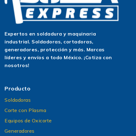
estética y duradera.
Marcas de soldadora de
aluminio en SoldaExpress
Expertos en soldadura y maquinaria
En SoldaExpress trabajamos con marcas
industrial. Soldadoras, cortadoras,
reconocidas que ofrecen equipos preparados
generadores, protección y más. Marcas
para aluminio:
líderes y envíos a todo México. ¡Cotiza con
Axtech, Kerher y Redbo: inversoras y plantas
nosotros!
con excelente relación costo–beneficio, ideales
para talleres, metalmecánica y mantenimiento.
Lincoln Electric: referencia mundial en procesos
Producto
TIG y MIG para aluminio, con máquinas de alto
desempeño para producción e industria.
Soldadoras
Weld 500, Oakland, Volt Weld y Truper:
Corte con Plasma
opciones robustas y accesibles para quienes
Equipos de Oxicorte
buscan empezar a trabajar aluminio con equipos
Generadores
confiables y respaldo local.