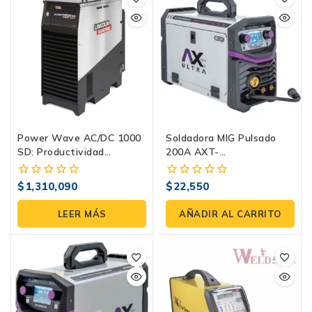
Power Wave AC/DC 1000
Soldadora MIG Pulsado
SD: Productividad
200A AXT-
Extrema En Arco
PULSEMIG200LCD | MIG
Sumergido
Con Pulso/Doble Pulso,
$
1,310,090
$
22,550
0
0
TIG Lift Y MMA | 220V
fuera
fuera
de
de
LEER MÁS
AÑADIR AL CARRITO
5
5