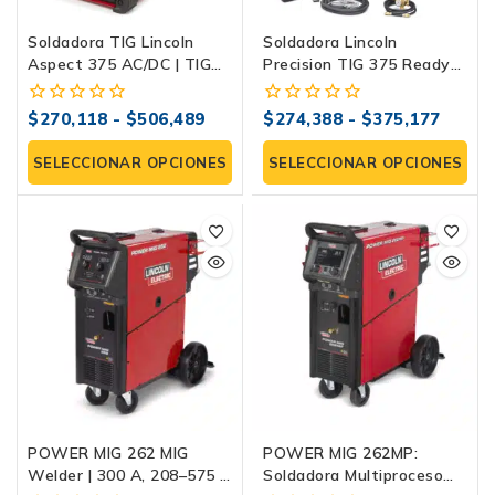
Soldadora TIG Lincoln
Soldadora Lincoln
Aspect 375 AC/DC | TIG
Precision TIG 375 Ready-
Profesional
Pak®| Para Aluminio Y
Acero
$
270,118
-
$
506,489
$
274,388
-
$
375,177
0
0
fuera
fuera
de
de
SELECCIONAR OPCIONES
SELECCIONAR OPCIONES
5
5
POWER MIG 262 MIG
POWER MIG 262MP:
Welder | 300 A, 208–575 V
Soldadora Multiproceso