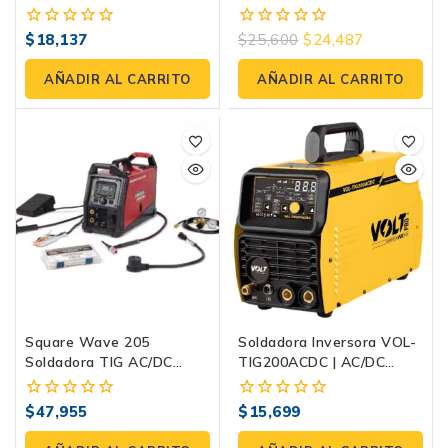
220V
Industrial Especializada
Para Aluminio
$
18,137
$
25,600
$
24,487
0
0
fuera
fuera
de
de
AÑADIR AL CARRITO
AÑADIR AL CARRITO
5
5
Square Wave 205
Soldadora Inversora VOL-
Soldadora TIG AC/DC
TIG200ACDC | AC/DC
120/230V – Precisión
110/220V
Profesional En Formato
$
47,955
$
15,699
0
0
Portátil
fuera
fuera