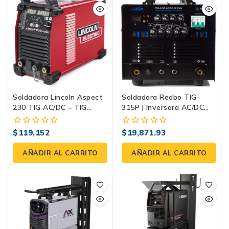
Soldadora Lincoln Aspect
Soldadora Redbo TIG-
230 TIG AC/DC – TIG
315P | Inversora AC/DC
Profesional
Trifásica Con Pulso TIG Y
Arranque HF
$
119,152
$
19,871.93
0
0
fuera
fuera
de
de
AÑADIR AL CARRITO
AÑADIR AL CARRITO
5
5