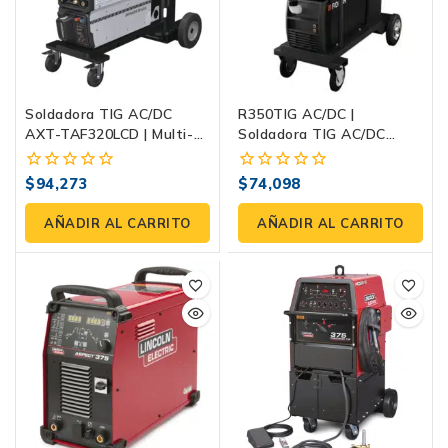
Soldadora TIG AC/DC
R350TIG AC/DC |
AXT-TAF320LCD | Multi-
Soldadora TIG AC/DC
Fase 220/440 V
Profesional 350A
$
94,273
$
74,098
0
0
fuera
fuera
de
de
AÑADIR AL CARRITO
AÑADIR AL CARRITO
5
5