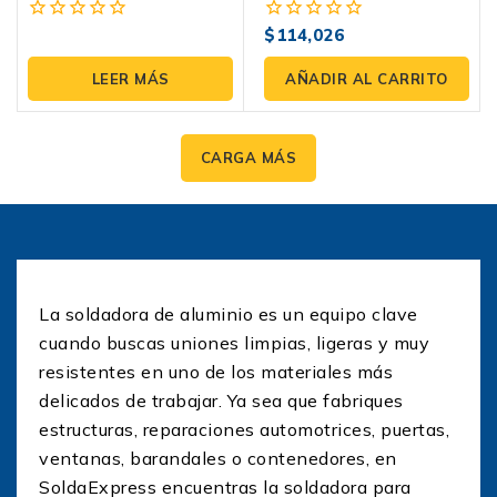
– Lincoln Electric
Profesional Con MIG
Pulsado Y Control Total
$
114,026
0
0
fuera
fuera
de
de
LEER MÁS
AÑADIR AL CARRITO
5
5
CARGA MÁS
La soldadora de aluminio es un equipo clave
cuando buscas uniones limpias, ligeras y muy
resistentes en uno de los materiales más
delicados de trabajar. Ya sea que fabriques
estructuras, reparaciones automotrices, puertas,
ventanas, barandales o contenedores, en
SoldaExpress encuentras la soldadora para