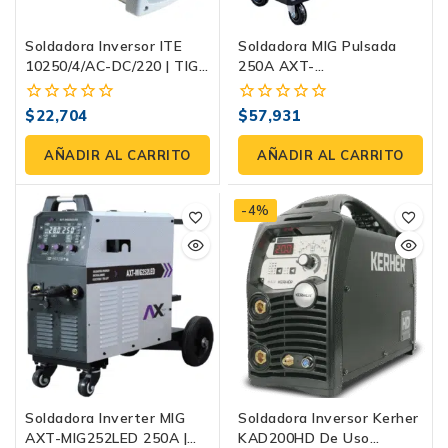
Soldadora Inversor ITE
Soldadora MIG Pulsada
10250/4/AC-DC/220 | TIG
250A AXT-
Electro-Pulsado
PULSEMIG255LCD |
MIG/TIG Lift/MMA |
$
22,704
$
57,931
0
0
Sinergia, 4 Rodillos, LCD |
fuera
fuera
220 V
de
de
AÑADIR AL CARRITO
AÑADIR AL CARRITO
5
5
-4%
Soldadora Inverter MIG
Soldadora Inversor Kerher
AXT-MIG252LED 250A |
KAD200HD De Uso