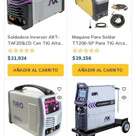
Soldadora Inversor AXT-
Maquina Para Soldar
TAF205LCD Con TIG Alta
TT200-SP Para TIG Arco
Frecuencia. Ideal En
Pulsado Marca Weld500
Soldadura Profesional
$
21,924
$
29,156
0
0
CD/CA Para Aluminio Y
fuera
fuera
Otros Materiales
de
de
AÑADIR AL CARRITO
AÑADIR AL CARRITO
5
5