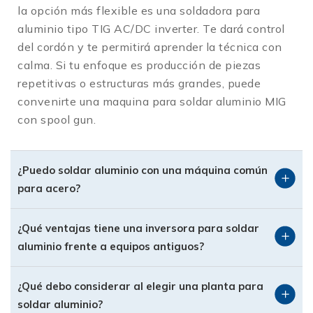
Recomendada cuando necesitas velocidad y
la opción más flexible es una soldadora para
producción en piezas repetitivas o estructuras
aluminio tipo TIG AC/DC inverter. Te dará control
más grandes. Una planta para soldar aluminio
del cordón y te permitirá aprender la técnica con
MIG permite cordones continuos, menos tiempo
calma. Si tu enfoque es producción de piezas
de ejecución y buena penetración, siempre
repetitivas o estructuras más grandes, puede
usando alambre y gas adecuados.
convenirte una maquina para soldar aluminio MIG
Multiproceso con modo específico para aluminio
con spool gun.
Algunos equipos multiproceso incluyen
parámetros dedicados para soldar aluminio,
combinando versatilidad (acero al carbón,
¿Puedo soldar aluminio con una máquina común
inoxidable y aluminio) en una sola fuente. Son
para acero?
ideales para talleres que atienden diferentes
tipos de proyecto con un mismo inversor.
¿Qué ventajas tiene una inversora para soldar
aluminio frente a equipos antiguos?
Usos principales de la
soldadura de aluminio
¿Qué debo considerar al elegir una planta para
Las soldadoras para aluminio se utilizan en:
soldar aluminio?