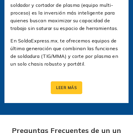
soldador y cortador de plasma (equipo multi-
proceso) es la inversión más inteligente para
quienes buscan maximizar su capacidad de
trabajo sin saturar su espacio de herramientas.
En SoldaExpress.mx, te ofrecemos equipos de
última generación que combinan las funciones
de soldadura (TIG/MMA) y corte por plasma en
un solo chasis robusto y portátil.
¿Por qué elegir una soldadora y
cortadora de plasma
LEER MÁS
integrada?
Optar por una solución «todo en uno» no
significa sacrificar rendimiento. Al adquirir un
soldador y cortador de plasma, obtienes
Preguntas Frecuentes de un un
beneficios estratégicos para tu negocio: