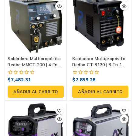
Soldadora Multipropósito
Soldadora Multipropósito
Redbo MMCT-200 | 4 En 1
Redbo CT-3120 | 3 En 1
MIG/MMA/TIG/Corte
(TIG/MMA/Plasma) 220V
Plasma, 230V Inverter
Inverter IGBT
$
7,482.31
$
7,859.28
0
0
fuera
fuera
de
de
AÑADIR AL CARRITO
AÑADIR AL CARRITO
5
5