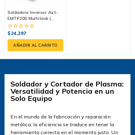
Soldadora Inversor Axt-
EMTP200 Multitask |
MIG/MMA/TIG HF Y Plasma
200 Amp
$
24,297
0
fuera
de
AÑADIR AL CARRITO
5
Soldador y Cortador de Plasma:
Versatilidad y Potencia en un
Solo Equipo
En el mundo de la fabricación y reparación
metálica, la eficiencia se traduce en tener la
herramienta correcta en el momento justo. Un