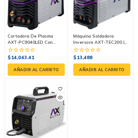
Cortadora De Plasma
Máquina Soldadora
AXT-PC9040LED Con
Inversora AXT-TEC200 |
Compresor Integrado Y
Electrodo, Tig HF Y
MMA
Plasma 200 Amp
$
14,043.41
$
13,488
0
0
fuera
fuera
de
de
AÑADIR AL CARRITO
AÑADIR AL CARRITO
5
5