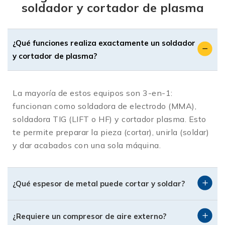
soldador y cortador de plasma
Ahorro Económico Significativo:
Es mucho
más rentable adquirir una unidad multi-
¿Qué funciones realiza exactamente un soldador
proceso que comprar por separado una
y cortador de plasma?
máquina de soldar y una cortadora.
Portabilidad Extrema:
Ideal para trabajos
en sitio o reparaciones de campo donde
La mayoría de estos equipos son 3-en-1:
cargar múltiples equipos es poco práctico.
funcionan como soldadora de electrodo (MMA),
Versatilidad de Procesos:
Podrás alternar
soldadora TIG (LIFT o HF) y cortador plasma. Esto
entre soldadura por electrodo revestido
te permite preparar la pieza (cortar), unirla (soldar)
(MMA), soldadura TIG y corte por plasma con
y dar acabados con una sola máquina.
solo cambiar la antorcha y ajustar el panel.
Optimización de Espacio:
Perfecta para
talleres con espacio limitado o unidades de
¿Qué espesor de metal puede cortar y soldar?
servicio móvil.
Calidad Garantizada en
¿Requiere un compresor de aire externo?
SoldaExpress.mx