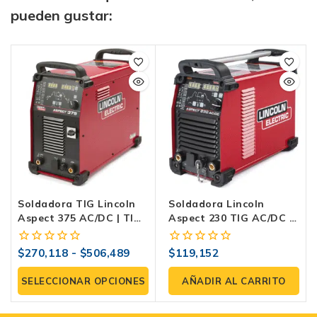
pueden gustar:
Soldadora TIG Lincoln
Soldadora Lincoln
Aspect 375 AC/DC | TIG
Aspect 230 TIG AC/DC –
Profesional
TIG Profesional
$
270,118
-
$
506,489
$
119,152
0
0
fuera
fuera
de
de
SELECCIONAR OPCIONES
AÑADIR AL CARRITO
5
5