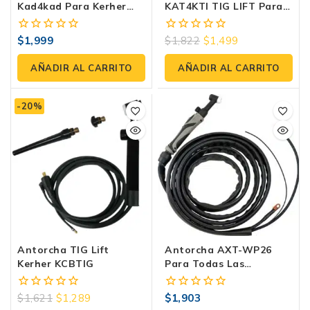
Kad4kad Para Kerher
KAT4KTI TIG LIFT Para
Kad200hd Tig Lift
Uso En Kti200pro,
Kti200hd
$
1,999
$
1,822
$
1,499
0
0
fuera
fuera
de
de
AÑADIR AL CARRITO
AÑADIR AL CARRITO
5
5
-20%
Antorcha TIG Lift
Antorcha AXT-WP26
Kerher KCBTIG
Para Todas Las
Soldadoras Con Función
TIG LIFT Uso General 4.5
$
1,621
$
1,289
$
1,903
0
0
Metros Cuello Flexible