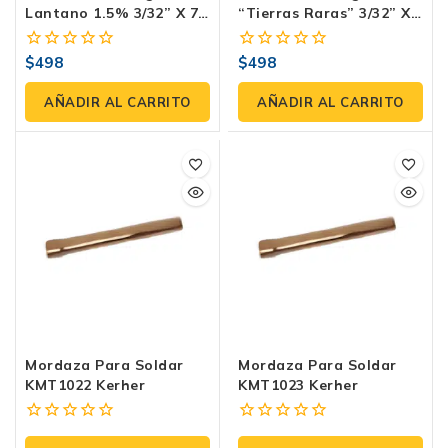
Lantano 1.5% 3/32” X 7”
“Tierras Raras” 3/32” X
(2.4 × 178 Mm) Para TIG
7” (2.4 X 178 Mm) Para
– Blíster 10 Piezas
TIG – Blíster 10 Pzas
$
498
$
498
0
0
fuera
fuera
de
de
AÑADIR AL CARRITO
AÑADIR AL CARRITO
5
5
Mordaza Para Soldar
Mordaza Para Soldar
KMT1022 Kerher
KMT1023 Kerher
0
0