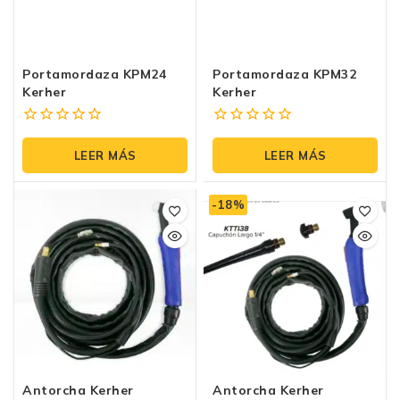
Portamordaza KPM24
Portamordaza KPM32
Kerher
Kerher
0
0
fuera
fuera
LEER MÁS
LEER MÁS
de
de
5
5
-18%
Antorcha Kerher
Antorcha Kerher