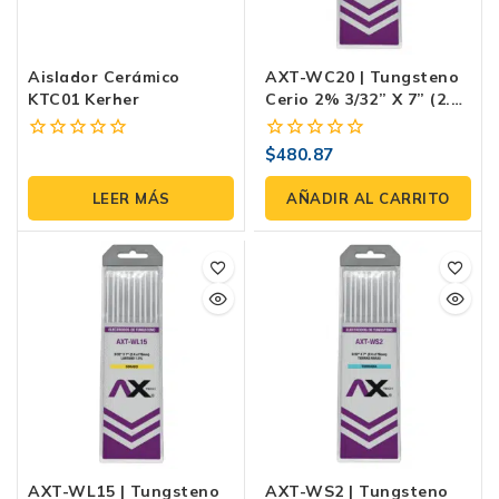
Aislador Cerámico
AXT-WC20 | Tungsteno
KTC01 Kerher
Cerio 2% 3/32” X 7” (2.4
× 178 Mm) Para TIG –
Blíster 10 Piezas
$
480.87
0
0
fuera
fuera
de
de
LEER MÁS
AÑADIR AL CARRITO
5
5
AXT-WL15 | Tungsteno
AXT-WS2 | Tungsteno