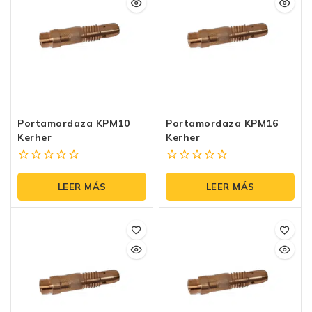
Portamordaza KPM10
Portamordaza KPM16
Kerher
Kerher
0
0
fuera
fuera
LEER MÁS
LEER MÁS
de
de
5
5