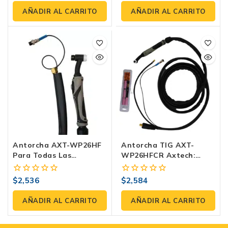
fuera
fuera
de
de
AÑADIR AL CARRITO
AÑADIR AL CARRITO
5
5
Antorcha AXT-WP26HF
Antorcha TIG AXT-
Para Todas Las
WP26HFCR Axtech:
Soldadoras Con Función
Para VOLT-TEC 160 Y
TIG LIFT Conector
140
$
2,536
$
2,584
0
0
Roscado Uso General 4.5
fuera
fuera
Metros Cuello Flexible :
de
de
AÑADIR AL CARRITO
AÑADIR AL CARRITO
Compatible Con VOLT-
5
5
TEC 160 Y 140″