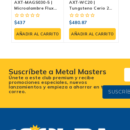
AXT-MAGS030-5 |
AXT-WC20 |
Microalambre Flux
Tungsteno Cerio 2%
Core 0.8 Mm (0.030”)
3/32” X 7” (2.4 × 178
SIN GAS – Rollo 5.0
Mm) Para TIG –
$
437
$
480.87
0
0
Kg (E71T-GS)
Blíster 10 Piezas
fuera
fuera
de
de
AÑADIR AL CARRITO
AÑADIR AL CARRITO
5
5
Suscríbete a Metal Masters
Únete a este club premium y recibe
promociones especiales, nuevos
lanzamientos y empieza a ahorrar en tu
correo.
SUSCRÍ