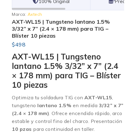
101% Original
Lowest P
Marca:
Axtech
AXT-WL15 | Tungsteno lantano 1.5%
3/32” x 7” (2.4 × 178 mm) para TIG –
Blíster 10 piezas
$
498
AXT-WL15 | Tungsteno
lantano 1.5% 3/32” x 7” (2.4
× 178 mm) para TIG – Blíster
10 piezas
Optimiza tu soldadura TIG con
AXT-WL15
,
tungsteno
lantano 1.5%
en medida
3/32” x 7”
(2.4 × 178 mm)
. Ofrece encendido rápido, arco
estable y control fino del charco. Presentación
10 pzas
para continuidad en taller.