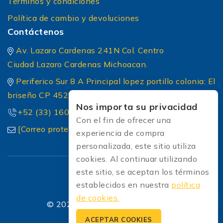
Términos y condiciones
Política de cambio y devoluciones
Contáctenos
Av. Lazaro Cardenas 241N Col. Centro
Ciudad Lazaro Cardenas Michoacan.
Periferico Sur 8 A Principal lopez portillo colonia: El
briseño CP 45236 Zapopan Jalisco
Nos importa su privacidad
+52 (33) 1604 5032
Con el fin de ofrecer una
[Correo protected]
experiencia de compra
personalizada, este sitio utiliza
cookies. Al continuar utilizando
este sitio, se aceptan los términos
establecidos en nuestra
política
de cookies.
© 2026 Soldadoras Soldaexpress
ACEPTAR COOKIES