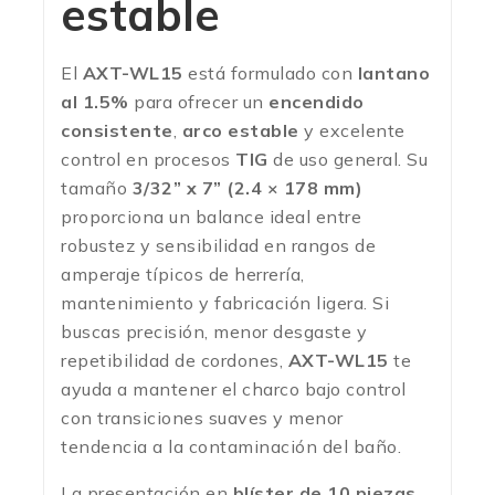
estable
El
AXT-WL15
está formulado con
lantano
al 1.5%
para ofrecer un
encendido
consistente
,
arco estable
y excelente
control en procesos
TIG
de uso general. Su
tamaño
3/32” x 7” (2.4 × 178 mm)
proporciona un balance ideal entre
robustez y sensibilidad en rangos de
amperaje típicos de herrería,
mantenimiento y fabricación ligera. Si
buscas precisión, menor desgaste y
repetibilidad de cordones,
AXT-WL15
te
ayuda a mantener el charco bajo control
con transiciones suaves y menor
tendencia a la contaminación del baño.
La presentación en
blíster de 10 piezas