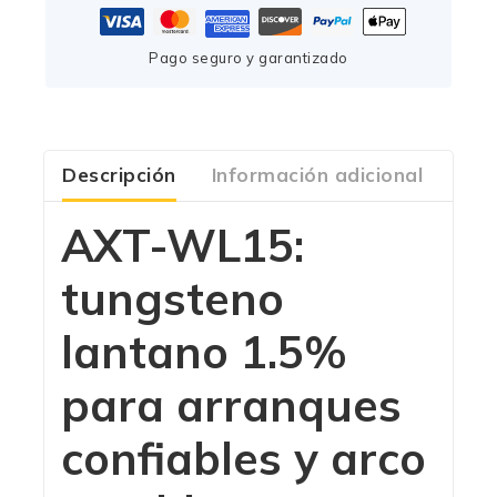
Pago seguro y garantizado
Descripción
Información adicional
Com
AXT-WL15:
tungsteno
lantano 1.5%
para arranques
confiables y arco