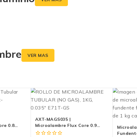
ambre
VER MAS
AXT-MAGS035 |
ore 0.8
Microalambre Flux Core 0.9
Microal
 – Rollo
Mm (0.035”) SIN GAS – 1.0 Kg
Fundente