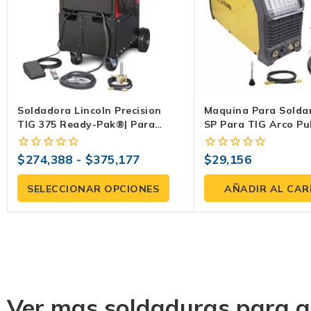
Soldadora Lincoln Precision
Maquina Para Solda
TIG 375 Ready-Pak®| Para
SP Para TIG Arco Pu
Aluminio Y Acero
Marca Weld500
$
274,388
-
$
375,177
$
29,156
0
0
fuera
fuera
de
de
SELECCIONAR OPCIONES
AÑADIR AL CAR
5
5
Ver mas soldaduras para a