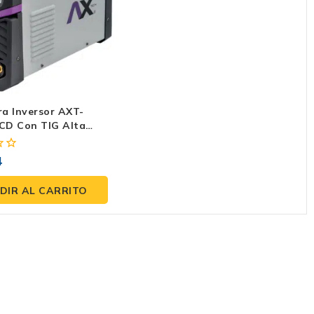
a Inversor AXT-
CD Con TIG Alta
ia. Ideal En
a Profesional
4
ara Aluminio Y
teriales
DIR AL CARRITO