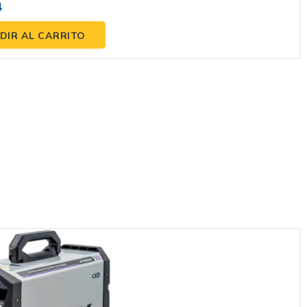
4
ara Aluminio Y
teriales
DIR AL CARRITO