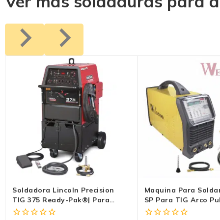
Ver más soldaduras para a
Soldadora Lincoln Precision
Maquina Para Solda
TIG 375 Ready-Pak®| Para
SP Para TIG Arco Pu
Aluminio Y Acero
Marca Weld500