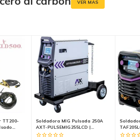
cero al carbón
VER MAS
r TT200-
Soldadora MIG Pulsada 250A
Soldador
lsado
AXT-PULSEMIG255LCD |
TAF205L
MIG/TIG Lift/MMA | Sinergia,
Frecuenc
4 Rodillos, LCD | 220 V
Soldadur