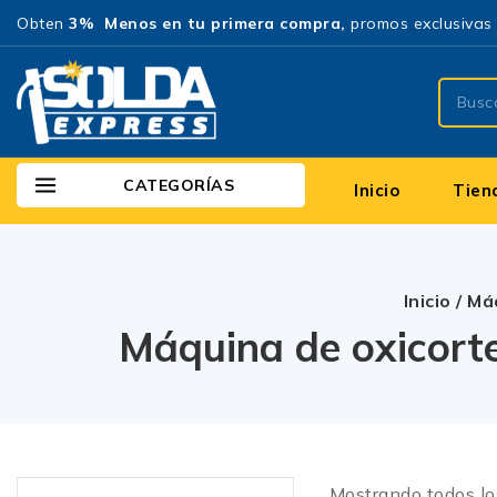
Obten
3% Menos en tu primera compra,
promos exclusivas 
CATEGORÍAS
Inicio
Tien
Inicio
/
Máq
Máquina de oxicorte
Mostrando todos l