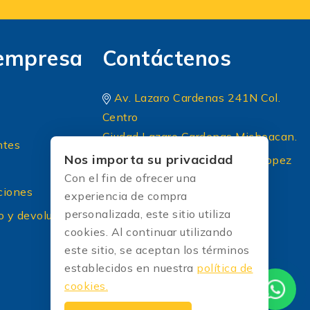
empresa
Contáctenos
Av. Lazaro Cardenas 241N Col.
Centro
Ciudad Lazaro Cardenas Michoacan.
ntes
Nos importa su privacidad
Periferico Sur 8 A Principal lopez
Con el fin de ofrecer una
portillo colonia: El briseño CP
ciones
experiencia de compra
45236 Zapopan Jalisco
personalizada, este sitio utiliza
o y devoluciones
+52 (33) 1604 5032
cookies. Al continuar utilizando
[Correo protected]
este sitio, se aceptan los términos
establecidos en nuestra
política de
cookies.