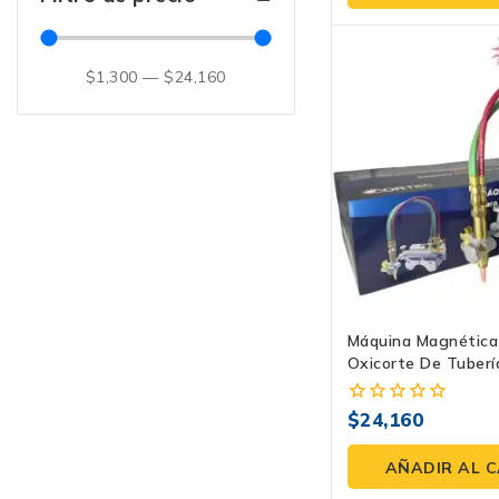
5
$
1,300
—
$
24,160
Máquina Magnética
Oxicorte De Tuber
MAGOX-CH | Corte
$
24,160
0
fuera
de
AÑADIR AL 
5