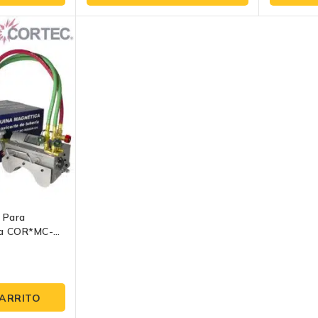
5
5
 Para
ía COR*MC-
c
CARRITO