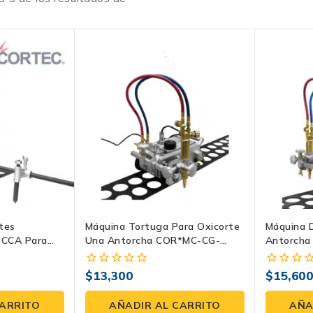
tes
Máquina Tortuga Para Oxicorte
Máquina 
-CCA Para
Una Antorcha COR*MC-CG-
Antorcha
te
30CH Cortec – Okila
Corte Rec
$
13,300
$
15,60
0
0
fuera
fuera
de
de
CARRITO
AÑADIR AL CARRITO
AÑA