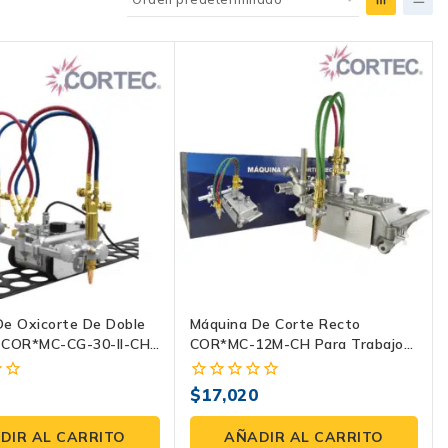
De Oxicorte De Doble
Máquina De Corte Recto
 COR*MC-CG-30-II-CH |
COR*MC-12M-CH Para Trabajos
to Eficiente Y Preciso
Exigentes | Cortec
0
$
17,020
0
fuera
de
DIR AL CARRITO
AÑADIR AL CARRITO