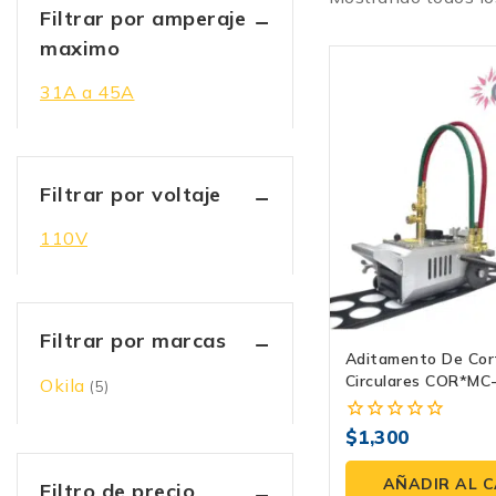
Filtrar por amperaje
maximo
31A a 45A
Filtrar por voltaje
110V
Filtrar por marcas
Aditamento De Cor
Circulares COR*MC
Okila
(5)
Máquina De Oxicor
$
1,300
0
fuera
de
AÑADIR AL 
Filtro de precio