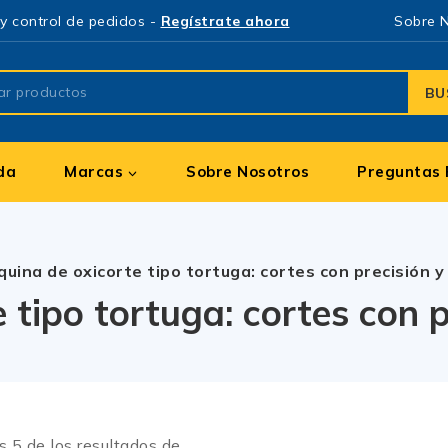
y control de pedidos -
Regístrate ahora
Sobre 
BU
da
Marcas
Sobre Nosotros
Preguntas 
uina de oxicorte tipo tortuga: cortes con precisión y
 tipo tortuga: cortes con p
os
5
de los resultados de