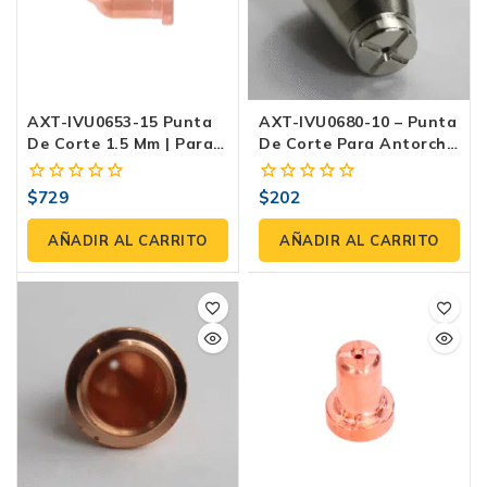
AXT-IVU0653-15 Punta
AXT-IVU0680-10 – Punta
De Corte 1.5 Mm | Para
De Corte Para Antorcha
Antorchas AXT-PMX105
IPT40 (paquete 2 Pzas)
Y AXT-PMXM105-L
$
729
$
202
0
0
fuera
fuera
de
de
AÑADIR AL CARRITO
AÑADIR AL CARRITO
5
5