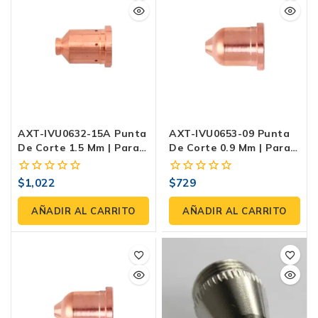
AXT-IVU0632-15A Punta
AXT-IVU0653-09 Punta
De Corte 1.5 Mm | Para
De Corte 0.9 Mm | Para
Antorchas AXT-PMX105
Antorchas AXT-PMX105
Y AXT-PMXM105-L
Y AXT-PMXM105-L
$
1,022
$
729
0
0
fuera
fuera
de
de
AÑADIR AL CARRITO
AÑADIR AL CARRITO
5
5