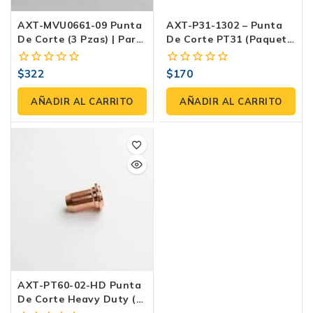
AXT-MVU0661-09 Punta
AXT-P31-1302 – Punta
De Corte (3 Pzas) | Para
De Corte PT31 (paquete
Antorcha SG-55 –
3 Pzas)
Profesional
$
322
$
170
0
0
fuera
fuera
de
de
AÑADIR AL CARRITO
AÑADIR AL CARRITO
5
5
AXT-PT60-02-HD Punta
De Corte Heavy Duty (3
Pzas) | Para Antorcha