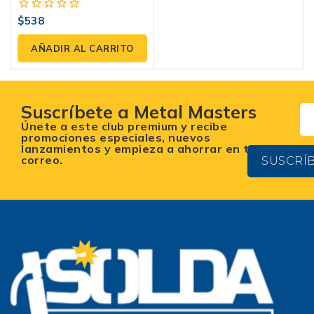
PT60-2 – Industrial
$
538
0
fuera
de
AÑADIR AL CARRITO
5
Suscríbete a Metal Masters
Únete a este club premium y recibe
promociones especiales, nuevos
lanzamientos y empieza a ahorrar en tu
correo.
SUSCRÍ