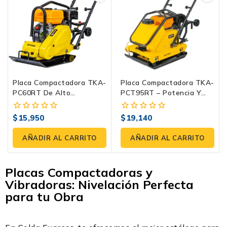
Placa Compactadora TKA-
Placa Compactadora TKA-
PC60RT De Alto
PCT95RT – Potencia Y
Rendimiento Con Motor
Eficiencia Para
RATO 7 HP
Compactación Profesional
$
15,950
$
19,140
0
0
fuera
fuera
de
de
AÑADIR AL CARRITO
AÑADIR AL CARRITO
5
5
Placas Compactadoras y
Vibradoras: Nivelación Perfecta
para tu Obra