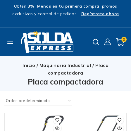
Obten
3% Menos en tu primera compra,
promos
exclusivas y control de pedidos -
Regístrate ahora
0
Inicio
/
Maquinaria Industrial
/
Placa
compactadora
Placa compactadora