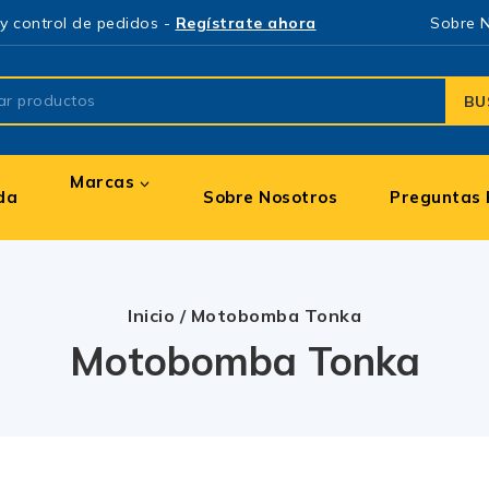
y control de pedidos -
Regístrate ahora
Sobre 
BU
Marcas
da
Sobre Nosotros
Preguntas 
Inicio
/
Motobomba Tonka
Motobomba Tonka