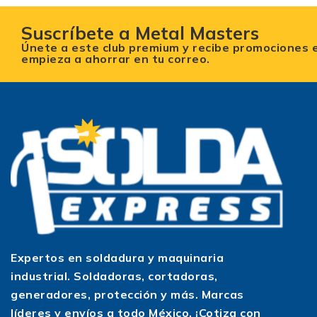
Suscríbete a Metal Masters
Únete a este club premium y recibe promociones 
empieza a ahorrar en tu correo.
Expertos en soldadura y maquinaria
industrial. Soldadoras, cortadoras,
generadores, protección y más. Marcas
líderes y envíos a todo México. ¡Cotiza con