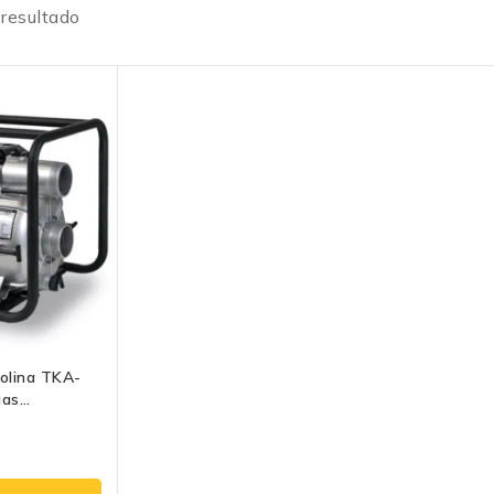
 resultado
olina TKA-
uas
Capacidad Y