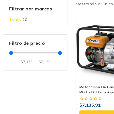
Mostrando el único
Filtrar por marcas
Tonka
(1)
Filtro de precio
$
7,135
—
$
7,136
Motobomba De Gas
MGTS3X3 Para Ag
Residuales – Alta 
Durabilidad
$
7,135.91
0
fuera