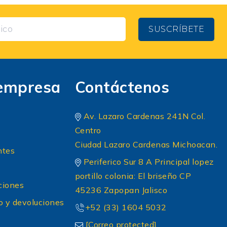
SUSCRÍBETE
empresa
Contáctenos
Av. Lazaro Cardenas 241N Col.
Centro
Ciudad Lazaro Cardenas Michoacan.
ntes
Periferico Sur 8 A Principal lopez
portillo colonia: El briseño CP
ciones
45236 Zapopan Jalisco
o y devoluciones
+52 (33) 1604 5032
[Correo protected]