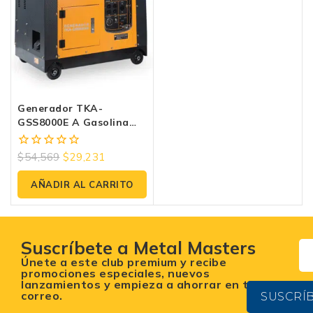
Generador TKA-
GSS8000E A Gasolina
7000W – Ultra Silencioso
Y Potente Con Arranque
$
54,569
$
29,231
0
Eléctrico.
fuera
de
AÑADIR AL CARRITO
5
Suscríbete a Metal Masters
Únete a este club premium y recibe
promociones especiales, nuevos
lanzamientos y empieza a ahorrar en tu
correo.
SUSCRÍ