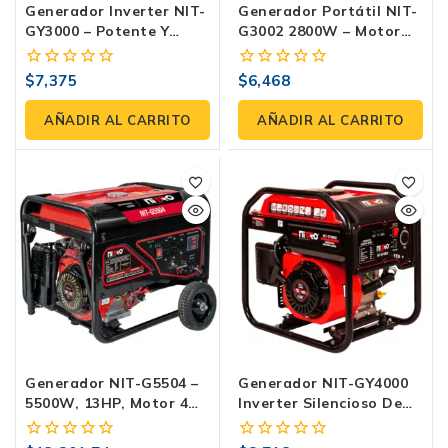
Generador Inverter NIT-
Generador Portátil NIT-
GY3000 – Potente Y
G3002 2800W – Motor
Eficiente Con 3000W
196cc, Gasolina 4
Tiempos, 120/240V –
$
7,375
$
6,468
0
0
Energía Confiable Y
fuera
fuera
Continua
de
de
AÑADIR AL CARRITO
AÑADIR AL CARRITO
5
5
Generador NIT-G5504 –
Generador NIT-GY4000
5500W, 13HP, Motor 4
Inverter Silencioso De
Tiempos, Tanque 25L,
3600W – Compacto Y
Incluye Kit Completo
Eficiente Con Modo Eco.