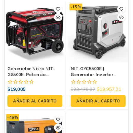
-15%
Generador Nitro NIT-
NIT-GYC5500E |
G8500E: Potencia
Generador Inverter
Ininterrumpida De
Silencioso 5.5 KW
8000W Con Motor De
110/220V Para Hogar,
$
19,005
$
23,479.07
$
19,957.21
0
0
Alta Capacidad.
Oficina Móvil Y
fuera
fuera
Exteriores
de
de
AÑADIR AL CARRITO
AÑADIR AL CARRITO
5
5
-46%