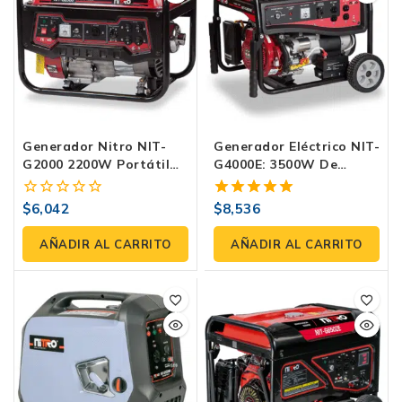
Generador Nitro NIT-
Generador Eléctrico NIT-
G2000 2200W Portátil
G4000E: 3500W De
De Emergencia- Eficiente
Potencia- Ideal Para Uso
En Combustible, Motor
Residencial Y Comercial
$
6,042
$
8,536
0
5.00
De Gasolina 4 Tiempos,
fuera
fuera de 5
Ideal Para Exteriores Y
de
AÑADIR AL CARRITO
AÑADIR AL CARRITO
Carga De Batería
5