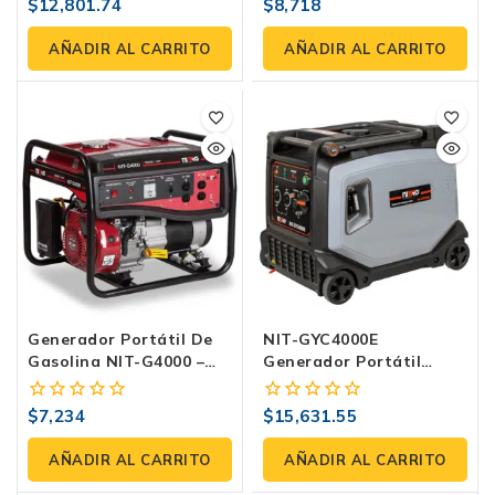
$
12,801.74
$
8,718
0
0
fuera
fuera
de
de
AÑADIR AL CARRITO
AÑADIR AL CARRITO
5
5
Generador Portátil De
NIT-GYC4000E
Gasolina NIT-G4000 –
Generador Portátil
3500W De Potencia Con
Silencioso De 3600W –
Motor De 223cc Y
Eficiencia Y Bajo Ruido.
$
7,234
$
15,631.55
0
0
Arranque Manual
fuera
fuera
de
de
AÑADIR AL CARRITO
AÑADIR AL CARRITO
5
5