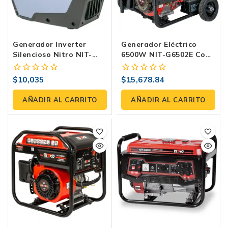
Generador Inverter
Generador Eléctrico
Silencioso Nitro NIT-
6500W NIT-G6502E Con
GYC2000 2000W
Arranque Eléctrico | Uso
Eficiencia Y Portabilidad
Industrial Y Doméstico
$
10,035
$
15,678.84
0
0
En Energía Eco-
fuera
fuera
Amigable Silencioso
de
de
AÑADIR AL CARRITO
AÑADIR AL CARRITO
5
5