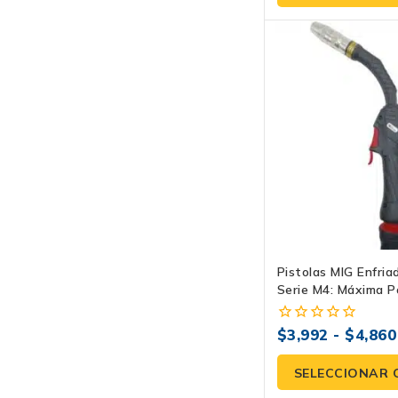
Pistolas MIG Enfria
Serie M4: Máxima P
Rendimiento
$
3,992
-
$
4,860
0
fuera
de
SELECCIONAR 
5