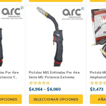
5
das Por Aire
Pistolas MIG Enfriadas Por Aire
Pistola M
otencia Y
Serie M5: Potencia Extrema
Amphenol
KT215-5
$
4,964
-
$
6,060
$
3,473
0
0
fuera
fuera
de
de
OPCIONES
SELECCIONAR OPCIONES
AÑA
5
5