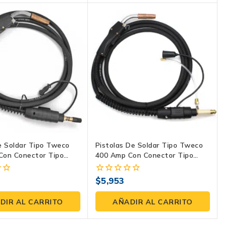
e Soldar Tipo Tweco
Pistolas De Soldar Tipo Tweco
Con Conector Tipo
400 Amp Con Conector Tipo
KCM*KM315-3545
Miller DE 10 Y 15 FT: Potencia Y
to Superior Y
Precisión En Tus Manos
$
5,953
0
a Avanzada
fuera
de
DIR AL CARRITO
AÑADIR AL CARRITO
5