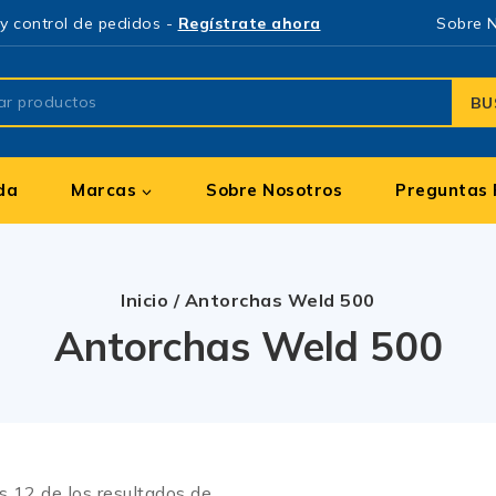
y control de pedidos -
Regístrate ahora
Sobre 
BU
da
Marcas
Sobre Nosotros
Preguntas 
Inicio
/
Antorchas Weld 500
Antorchas Weld 500
os
12
de los resultados de