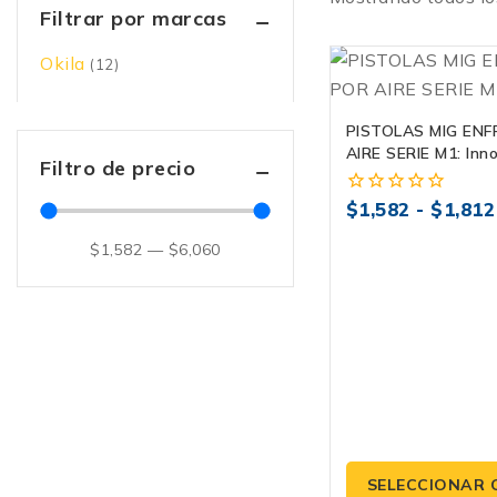
Filtrar por marcas
Okila
(12)
PISTOLAS MIG ENF
AIRE SERIE M1: Inn
Filtro de precio
Rendimiento
$
1,582
-
$
1,812
0
fuera
de
$
1,582
—
$
6,060
5
SELECCIONAR 