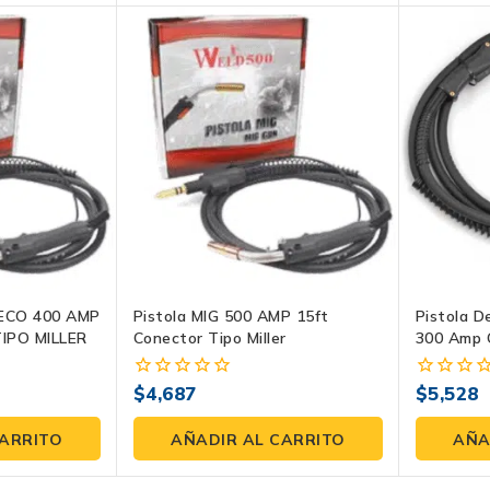
ECO 400 AMP
Pistola MIG 500 AMP 15ft
Pistola D
IPO MILLER
Conector Tipo Miller
300 Amp 
Miller: 
Rendimien
$
4,687
$
5,528
0
0
Ergonomí
fuera
fuera
de
de
CARRITO
AÑADIR AL CARRITO
AÑA
5
5