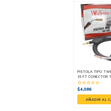
PISTOLA TIPO TW
15 FT CONECTOR T
$
4,086
0
fuera
de
AÑADIR AL 
5