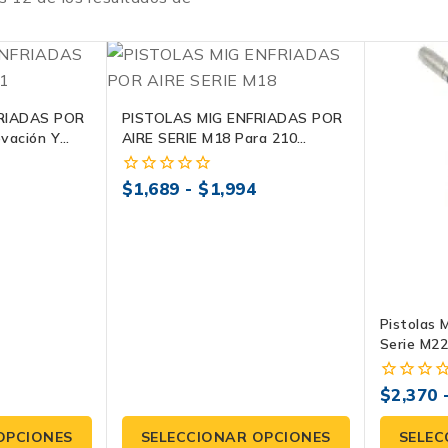
RIADAS POR
PISTOLAS MIG ENFRIADAS POR
ovación Y
AIRE SERIE M18 Para 210
Amperes
$
1,689
-
$
1,994
0
fuera
de
5
Pistolas 
Serie M22
Industrial
$
2,370
0
fuera
de
OPCIONES
SELECCIONAR OPCIONES
SELEC