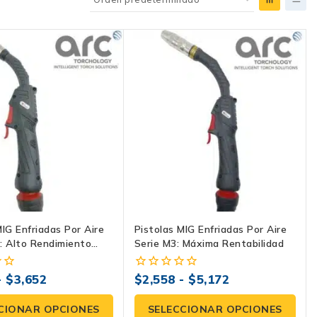
MIG Enfriadas Por Aire
Pistolas MIG Enfriadas Por Aire
: Alto Rendimiento
Serie M3: Máxima Rentabilidad
-
$
3,652
$
2,558
-
$
5,172
0
fuera
de
CIONAR OPCIONES
SELECCIONAR OPCIONES