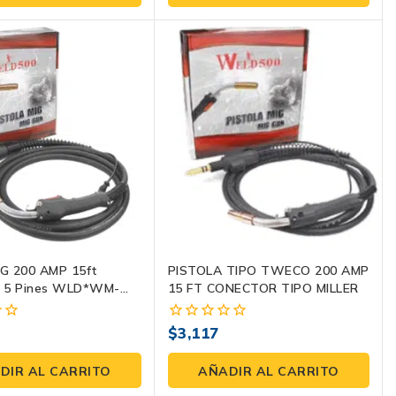
5
IG 200 AMP 15ft
PISTOLA TIPO TWECO 200 AMP
 5 Pines WLD*WM-
15 FT CONECTOR TIPO MILLER
P
$
3,117
0
fuera
de
DIR AL CARRITO
AÑADIR AL CARRITO
5