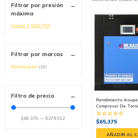
Filtrar por presión
máxima
Hasta 1,500 PSI
Filtrar por marcas
Milwaukee
(10)
Filtro de precio
Rendimiento Insupe
Compresor De Torn
Para La Industria
$
65,375
—
$
278,512
$
65,375
0
fuera
de
AÑADIR AL 