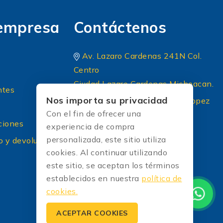
empresa
Contáctenos
Av. Lazaro Cardenas 241N Col.
Centro
Ciudad Lazaro Cardenas Michoacan.
ntes
Nos importa su privacidad
Periferico Sur 8 A Principal lopez
Con el fin de ofrecer una
portillo colonia: El briseño CP
ciones
experiencia de compra
45236 Zapopan Jalisco
personalizada, este sitio utiliza
o y devoluciones
+52 (33) 1604 5032
cookies. Al continuar utilizando
[Correo protected]
este sitio, se aceptan los términos
establecidos en nuestra
política de
cookies.
ACEPTAR COOKIES