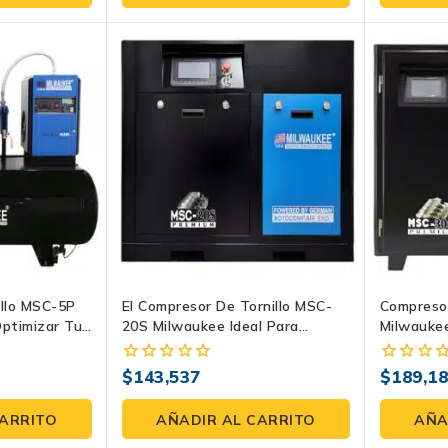
5
5
llo MSC-5P
El Compresor De Tornillo MSC-
Compreso
ptimizar Tu
20S Milwaukee Ideal Para
Milwaukee
Potenciar Tu Negocio
Revolucio
$
143,537
$
189,1
0
0
fuera
fuera
de
de
CARRITO
AÑADIR AL CARRITO
AÑA
5
5