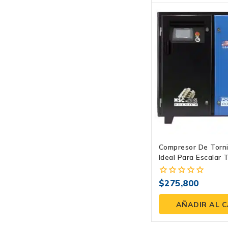
Compresor De Torn
Ideal Para Escalar 
Al Máximo
$
275,800
0
fuera
de
AÑADIR AL 
5