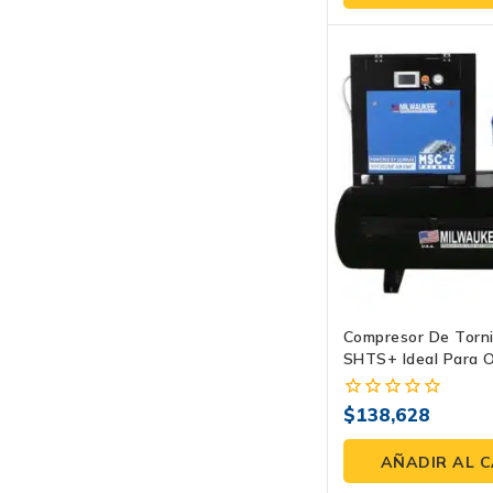
5
Compresor De Torni
SHTS+ Ideal Para O
Producción
$
138,628
0
fuera
de
AÑADIR AL 
5