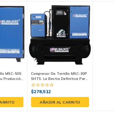
illo MSC-50S
Compresor De Tornillo MSC-30P
Tu Producción
SHTS: La Bestia Definitiva Para
Tu Imperio Industrial
$
278,512
0
fuera
de
CARRITO
AÑADIR AL CARRITO
5