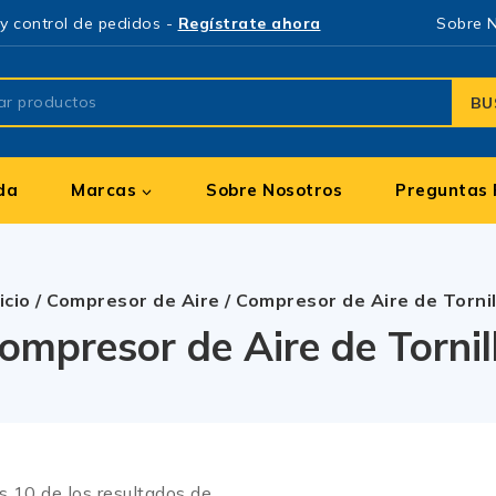
y control de pedidos -
Regístrate ahora
Sobre 
BU
da
Marcas
Sobre Nosotros
Preguntas 
icio
/
Compresor de Aire
/
Compresor de Aire de Tornil
ompresor de Aire de Tornil
os
10
de los resultados de