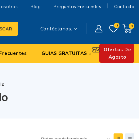
Nosotros
Blog
Preguntas Frecuentes
Contacto
0
0
Contáctanos:
SCAR
Ofertas De
Frecuentes
GUIAS GRATUITAS
Agosto
lo
lo