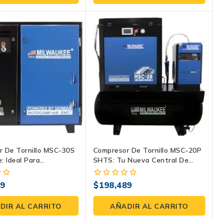
5
r De Tornillo MSC-30S
Compresor De Tornillo MSC-20P
: Ideal Para
SHTS: Tu Nueva Central De
nar Tu Producción
Poder Inagotable
89
$
198,489
0
fuera
de
DIR AL CARRITO
AÑADIR AL CARRITO
5