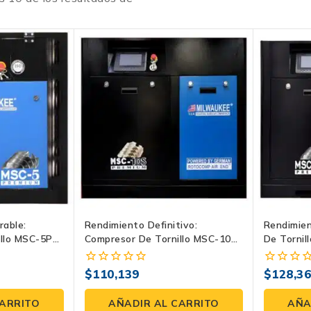
rable:
Rendimiento Definitivo:
Rendimien
illo MSC-5P+
Compresor De Tornillo MSC-10S
De Tornil
Milwaukee Para La Industria
Para La I
$
110,139
$
128,3
0
0
fuera
fuera
de
de
CARRITO
AÑADIR AL CARRITO
AÑA