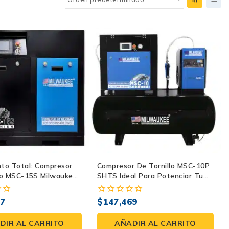
to Total: Compresor
Compresor De Tornillo MSC-10P
lo MSC-15S Milwaukee
SHTS Ideal Para Potenciar Tu
ndustria
Industria
67
$
147,469
0
fuera
de
DIR AL CARRITO
AÑADIR AL CARRITO