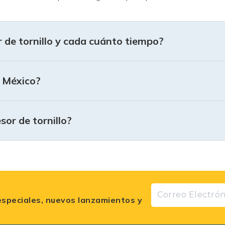
HP a 50 HP para procesos industriales exigentes.
de tornillo y cada cuánto tiempo?
n México?
or de tornillo?
especiales, nuevos lanzamientos y