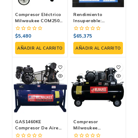
Compresor Eléctrico
Rendimiento
Milwaukee COM250H
Insuperable:
| 2 HP, 50 Litros, 116
Compresor De
PSI
Tornillo MSC-5P+
$
5,480
$
65,375
0
0
Para La Industria
fuera
fuera
de
de
AÑADIR AL CARRITO
AÑADIR AL CARRITO
5
5
GAS1460KE
Compresor
Compresor De Aire
Milwaukee
De Gasolina De 14
COMJC20H108B |