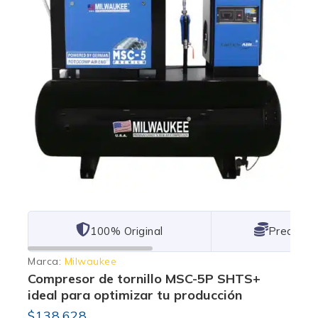
101% Original
Lowest P
Marca:
Milwaukee
Compresor de tornillo MSC-5P SHTS+
ideal para optimizar tu producción
$
138,628