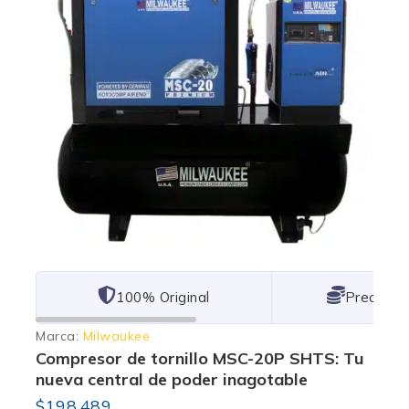
101% Original
Lowest P
Marca:
Milwaukee
Compresor de tornillo MSC-20P SHTS: Tu
nueva central de poder inagotable
$
198,489