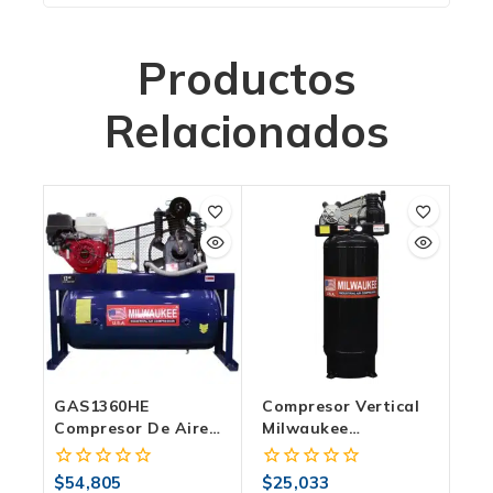
Productos
Relacionados
GAS1360HE
Compresor Vertical
Compresor De Aire
Milwaukee
De Gasolina
COMJC30VB | 235
Milwaukee: El Poder
LITROS 3 HP, 120 PSI
$
54,805
$
25,033
0
0