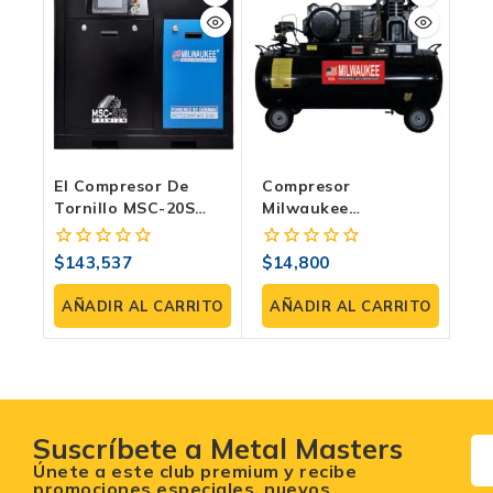
El Compresor De
Compresor
Tornillo MSC-20S
Milwaukee
Milwaukee Ideal Para
COMJC20H108B |
Potenciar Tu Negocio
Horizontal 2 HP, 108
$
143,537
$
14,800
0
0
Litros, 120 PSI
fuera
fuera
de
de
AÑADIR AL CARRITO
AÑADIR AL CARRITO
5
5
Suscríbete a Metal Masters
Únete a este club premium y recibe
promociones especiales, nuevos