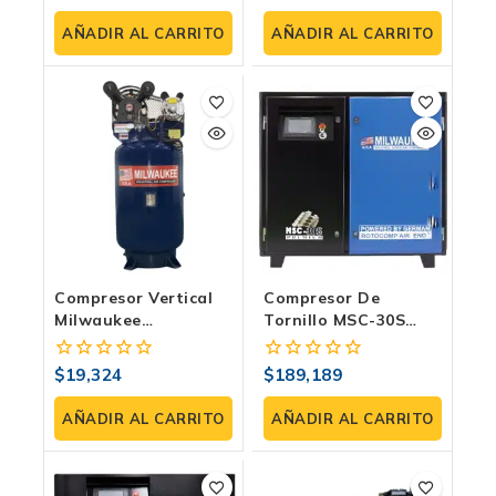
Absoluto En Campo
fuera
fuera
de
de
AÑADIR AL CARRITO
AÑADIR AL CARRITO
5
5
Compresor Vertical
Compresor De
Milwaukee
Tornillo MSC-30S
COMPE20150V | 2 HP,
Milwaukee: Ideal
150 Litros, 120 PSI
Para Revolucionar Tu
$
19,324
$
189,189
0
0
Producción
fuera
fuera
de
de
AÑADIR AL CARRITO
AÑADIR AL CARRITO
5
5