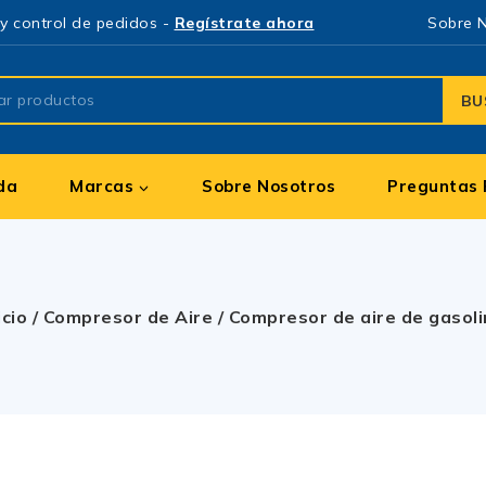
y control de pedidos -
Regístrate ahora
Sobre 
BU
da
Marcas
Sobre Nosotros
Preguntas 
icio
/
Compresor de Aire
/
Compresor de aire de gasol