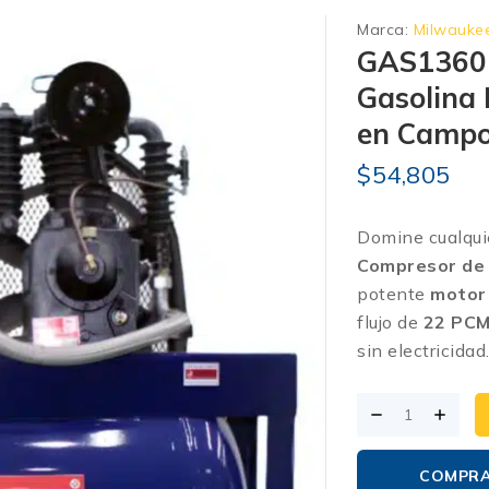
Marca:
Milwauke
GAS1360H
Gasolina 
en Camp
$
54,805
Domine cualqui
Compresor de 
potente
motor
flujo de
22 PCM
sin electricida
COMPR