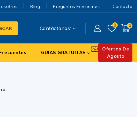
Nosotros
Blog
Preguntas Frecuentes
Contacto
0
0
Contáctanos:
SCAR
Ofertas De
Frecuentes
GUIAS GRATUITAS
Agosto
ina