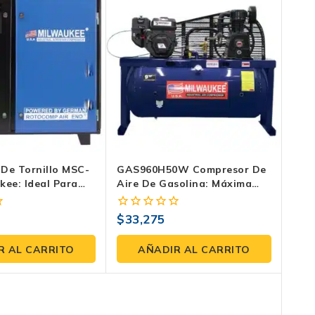
De Tornillo MSC-
GAS960H50W Compresor De
kee: Ideal Para
Aire De Gasolina: Máxima
ar Tu Producción
Independencia Con 9 Hp
$
33,275
0
fuera
de
R AL CARRITO
AÑADIR AL CARRITO
5