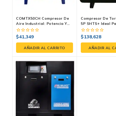
COMTX50CH Compresor De
Compresor De Tor
Aire Industrial: Potencia Y
5P SHTS+ Ideal P
Rendimiento Para Su
Optimizar Tu Pro
Negocio
$
41,349
$
138,628
0
0
fuera
fuera
de
de
AÑADIR AL CARRITO
AÑADIR AL C
5
5