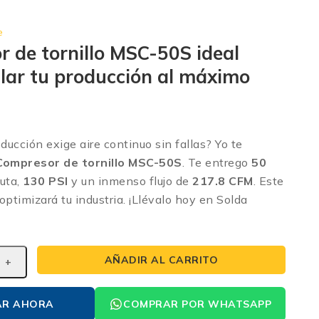
e
 de tornillo MSC-50S ideal
lar tu producción al máximo
oducción exige aire continuo sin fallas? Yo te
Compresor de tornillo MSC-50S
. Te entrego
50
uta,
130 PSI
y un inmenso flujo de
217.8 CFM
. Este
optimizará tu industria. ¡Llévalo hoy en Solda
AÑADIR AL CARRITO
AR AHORA
COMPRAR POR WHATSAPP