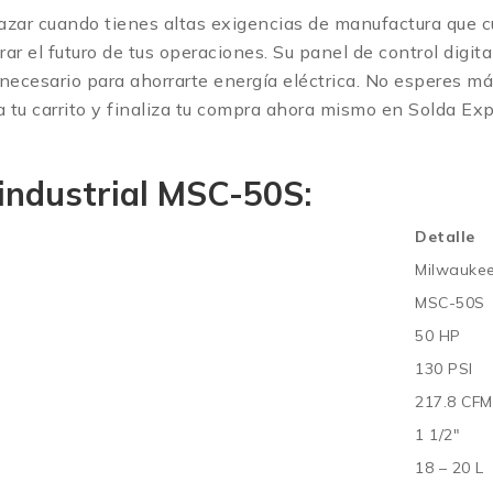
azar cuando tienes altas exigencias de manufactura que cum
 el futuro de tus operaciones. Su panel de control digital 
esario para ahorrarte energía eléctrica. No esperes más 
a tu carrito y finaliza tu compra ahora mismo en Solda E
industrial MSC-50S:
Detalle
Milwauke
MSC-50S
50 HP
130 PSI
217.8 CFM
1 1/2″
18 – 20 L