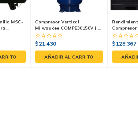
nillo MSC-
Compresor Vertical
Rendimient
ara
Milwaukee COMPE30150V | 3
Compresor 
ducción
HP, 150 Litros, 120 PSI
15S Milwau
Industria
$
21,430
$
128,367
0
0
fuera
fuera
de
de
ARRITO
AÑADIR AL CARRITO
AÑADI
5
5