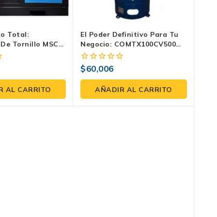
o Total:
El Poder Definitivo Para Tu
De Tornillo MSC-
Negocio: COMTX100CV500
kee Para La
Compresor De Aire Industrial
$
60,006
0
fuera
de
R AL CARRITO
AÑADIR AL CARRITO
5