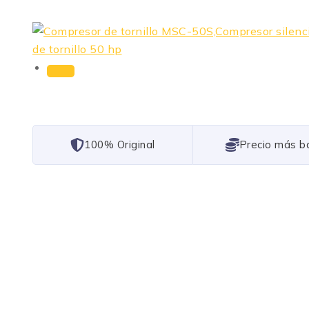
101% Original
Lowest Price