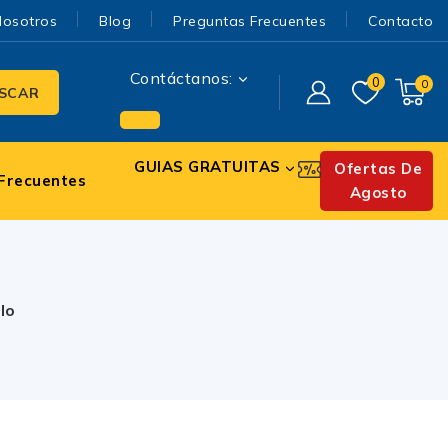
Nosotros
Blog
Preguntas Frecuentes
Contacto
Contáctanos:
0
0
SCAR
GUIAS GRATUITAS
Ofertas De
Frecuentes
Agosto
lo