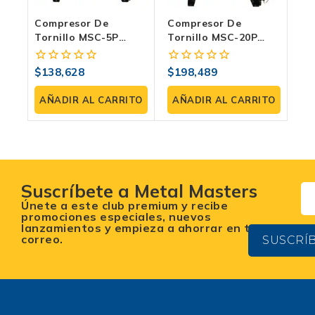
Compresor De
Compresor De
Tornillo MSC-5P
Tornillo MSC-20P
SHTS+ Ideal Para
SHTS: Tu Nueva
Optimizar Tu
Central De Poder
$
138,628
$
198,489
0
0
Producción
Inagotable
fuera
fuera
de
de
AÑADIR AL CARRITO
AÑADIR AL CARRITO
5
5
Suscríbete a Metal Masters
Únete a este club premium y recibe
promociones especiales, nuevos
lanzamientos y empieza a ahorrar en tu
correo.
SUSCRÍ