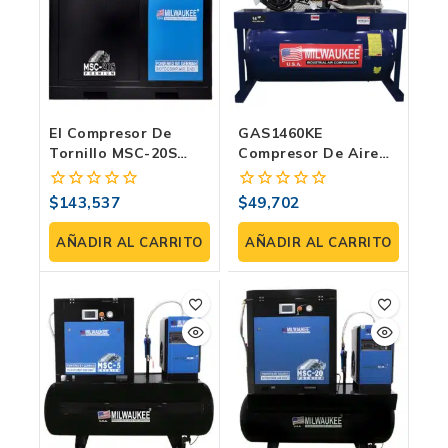
El Compresor De
GAS1460KE
Tornillo MSC-20S
Compresor De Aire
Milwaukee Ideal Para
De Gasolina De 14
Potenciar Tu Negocio
HP: El Máximo Poder
$
143,537
$
49,702
0
0
En Campo
fuera
fuera
de
de
AÑADIR AL CARRITO
AÑADIR AL CARRITO
5
5