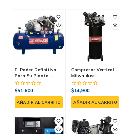
El Poder Definitivo
Compresor Vertical
Para Su Planta:
Milwaukee
COMTX100CH
COMPE20V108 | 2 HP,
Compresor De Aire
108 Litros, 120 PSI
$
51,600
$
14,900
0
0
Industrial
fuera
fuera
de
de
AÑADIR AL CARRITO
AÑADIR AL CARRITO
5
5