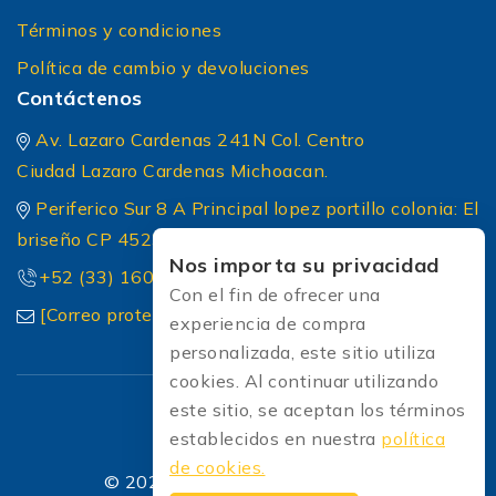
Términos y condiciones
Política de cambio y devoluciones
Contáctenos
Av. Lazaro Cardenas 241N Col. Centro
Ciudad Lazaro Cardenas Michoacan.
Periferico Sur 8 A Principal lopez portillo colonia: El
briseño CP 45236 Zapopan Jalisco
Nos importa su privacidad
+52 (33) 1604 5032
Con el fin de ofrecer una
[Correo protected]
experiencia de compra
personalizada, este sitio utiliza
cookies. Al continuar utilizando
este sitio, se aceptan los términos
establecidos en nuestra
política
de cookies.
© 2026 Soldadoras Soldaexpress