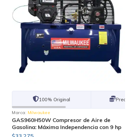
101% Original
Lowest P
Marca:
Milwaukee
GAS960H50W Compresor de Aire de
Gasolina: Máxima Independencia con 9 hp
$
33,275