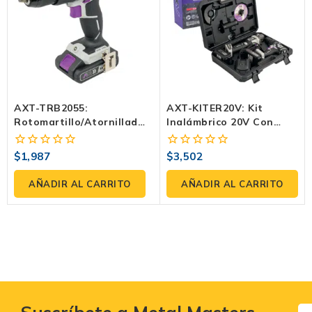
AXT-TRB2055:
AXT-KITER20V: Kit
Rotomartillo/atornillador
Inalámbrico 20V Con
20V (60 N·m, 0–450/0–
Esmeriladora 4 1/2”,
2,000 Rpm) Con 2
Rotomartillo 1/2”, 2
$
1,987
$
3,502
0
0
Baterías 2.0Ah,
Baterías, Cargador Y
fuera
fuera
Cargador Y Maletín
Maletín
de
de
AÑADIR AL CARRITO
AÑADIR AL CARRITO
5
5