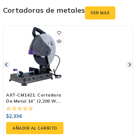
Cortadoras de metales
VER MAS
AXT-CM1421: Cortadora
De Metal 14” (2,200 W,
3,800 Rpm) 120 V |
Tronzadora Resistente
$
2,336
0
Para Taller Y Obra
fuera
de
AÑADIR AL CARRITO
5