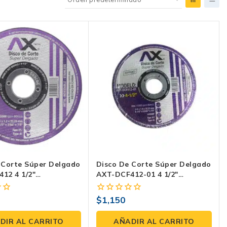
 Corte Súper Delgado
Disco De Corte Súper Delgado
12 4 1/2″
AXT-DCF412-01 4 1/2″
×22.23 Mm) Tipo 41 –
(115×1.0×22.23 Mm) Tipo 41 –
ox, 13,300 Rpm.
Metal/Inox, 13,300 Rpm.
$
1,150
0
De 200 Unidades.
Paquete De 200 Unidades.
fuera
de
DIR AL CARRITO
AÑADIR AL CARRITO