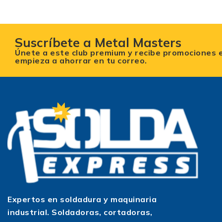
Suscríbete a Metal Masters
Únete a este club premium y recibe promociones 
empieza a ahorrar en tu correo.
Expertos en soldadura y maquinaria
industrial. Soldadoras, cortadoras,