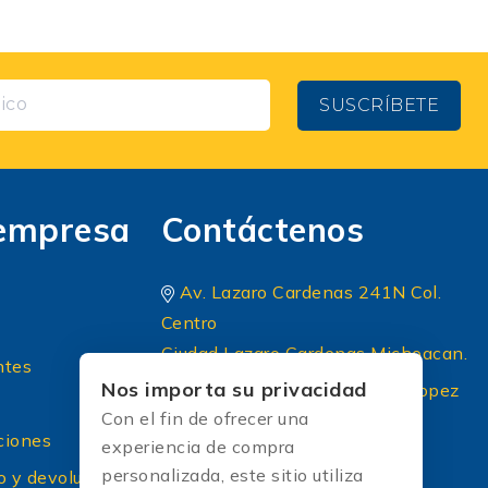
SUSCRÍBETE
empresa
Contáctenos
Av. Lazaro Cardenas 241N Col.
Centro
Ciudad Lazaro Cardenas Michoacan.
ntes
Nos importa su privacidad
Periferico Sur 8 A Principal lopez
Con el fin de ofrecer una
portillo colonia: El briseño CP
ciones
experiencia de compra
45236 Zapopan Jalisco
personalizada, este sitio utiliza
o y devoluciones
+52 (33) 1604 5032