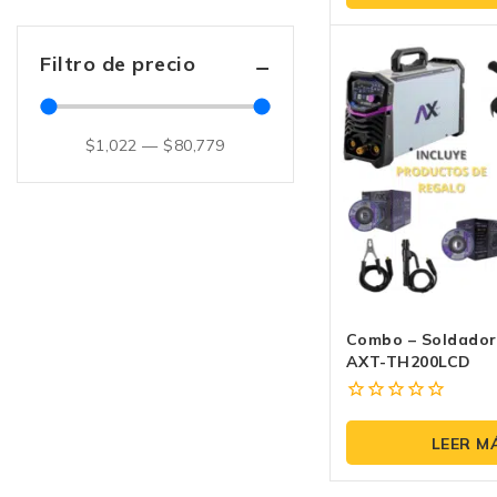
5
Filtro de precio
$
1,022
—
$
80,779
Combo – Soldadora Inversora
AXT-TH200LCD
0
fuera
LEER M
de
5