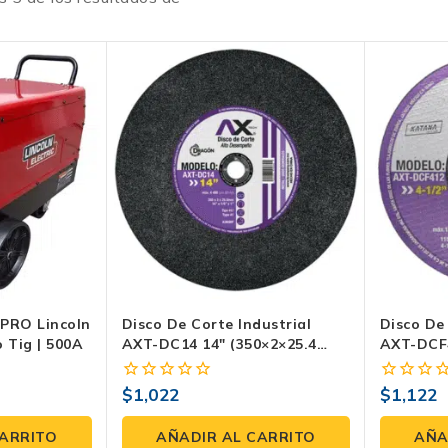
 PRO Lincoln
Disco De Corte Industrial
Disco De
o Tig | 500A
AXT-DC14 14″ (350×2×25.4
AXT-DCF4
Mm) Tipo 41 – Acero/Metal |
(115×1.2
4,400 Rpm, 80 M/s. Paquete
Metal/In
$
1,022
$
1,122
0
0
De 2 Piezas.
Paquete 
fuera
fuera
de
de
CARRITO
AÑADIR AL CARRITO
AÑA