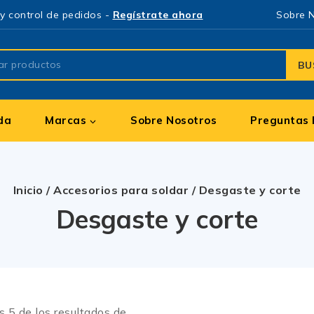
y control de pedidos -
Regístrate ahora
Sobre 
BU
da
Marcas
Sobre Nosotros
Preguntas 
Inicio
/
Accesorios para soldar
/
Desgaste y corte
Desgaste y corte
os
5
de los resultados de