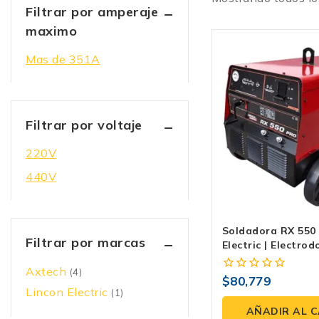
Filtrar por amperaje
maximo
Mas de 351A
Filtrar por voltaje
220V
440V
Soldadora RX 550
Filtrar por marcas
Electric | Electrod
Axtech
(4)
$
80,779
0
Lincon Electric
(1)
fuera
de
AÑADIR AL 