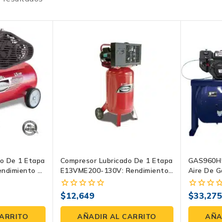
o De 1 Etapa
Compresor Lubricado De 1 Etapa
GAS960H
ndimiento Y
E13VME200-130V: Rendimiento
Aire De G
Y Potencia | Evans
Independ
$
12,649
$
33,27
0
0
fuera
fuera
de
de
CARRITO
AÑADIR AL CARRITO
AÑA