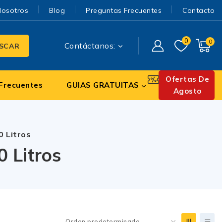
Nosotros
Blog
Preguntas Frecuentes
Contacto
0
0
Contáctanos:
SCAR
Ofertas De
Frecuentes
GUIAS GRATUITAS
Agosto
0 Litros
 Litros