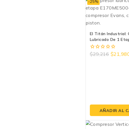
-25%
El Titán Industrial
Lubricado De 1 Eta
E170ME500-235V D
$
29,216
$
21,98
0
fuera
de
5
AÑADIR AL 