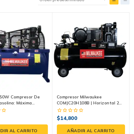
50W Compresor De
Compresor Milwaukee
asolina: Máxima
COMJC20H108B | Horizontal 2
encia Con 9 Hp
HP, 108 Litros, 120 PSI
5
$
14,800
0
fuera
de
DIR AL CARRITO
AÑADIR AL CARRITO