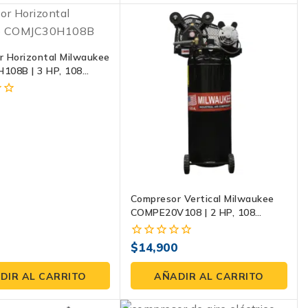
r Horizontal Milwaukee
108B | 3 HP, 108
0 PSI
7
Compresor Vertical Milwaukee
COMPE20V108 | 2 HP, 108
Litros, 120 PSI
$
14,900
0
fuera
de
DIR AL CARRITO
AÑADIR AL CARRITO
5