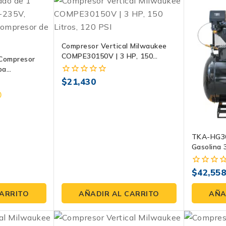
Compresor Vertical Milwaukee
COMPE30150V | 3 HP, 150
: Compresor
Litros, 120 PSI
pa
e Evans
$
21,430
0
fuera
0
de
5
TKA-HG30
Gasolina 
$
42,55
0
fuera
de
CARRITO
AÑADIR AL CARRITO
AÑA
5