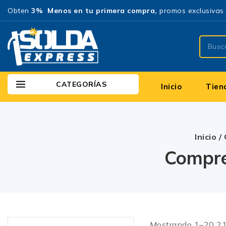
Obten
3% Menos en tu primera compra,
promos exclusivas 
CATEGORÍAS
Inicio
Tien
Inicio
/
Compre
Mostrando 1–
20
2