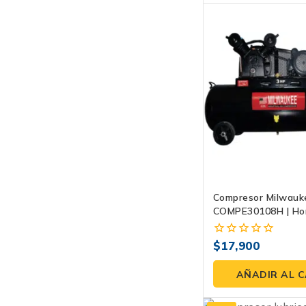
Compresor Milwauk
COMPE30108H | Hor
HP, 108 Litros, 120
$
17,900
0
fuera
de
AÑADIR AL 
5