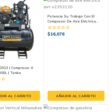
Potencie Su Trabajo Con El
Compresor De Aire Eléctrico
AXT-V2353120 De 3 HP
$
16,076
0
fuera
de
5
013 | Compresor A
300L | Tonka
8
DIR AL CARRITO
AÑADIR AL CARRITO