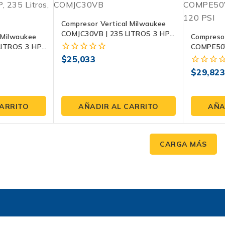
Compresor Vertical Milwaukee
COMJC30VB | 235 LITROS 3 HP,
 Milwaukee
Compresor
120 PSI
ITROS 3 HP,
COMPE50V
220V / 2 
$
25,033
0
fuera
$
29,82
0
de
fuera
5
de
5
CARRITO
AÑADIR AL CARRITO
AÑA
CARGA MÁS