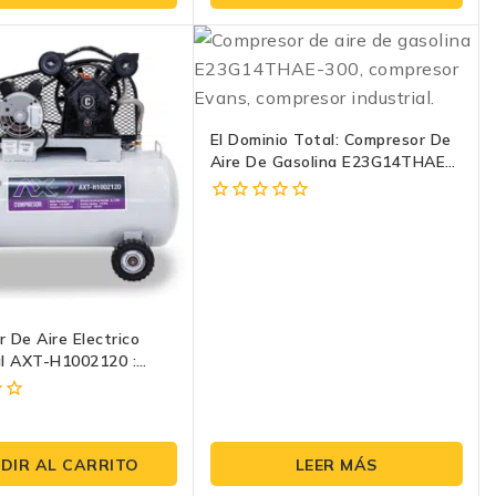
5
El Dominio Total: Compresor De
Aire De Gasolina E23G14THAE-
300 | Evans
0
fuera
de
5
 De Aire Electrico
al AXT-H1002120 :
Y Eficiencia En Un Solo
7
DIR AL CARRITO
LEER MÁS