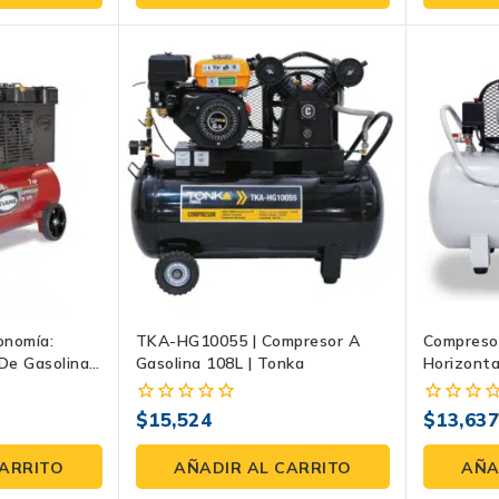
5
5
onomía:
TKA-HG10055 | Compresor A
Compresor
De Gasolina
Gasolina 108L | Tonka
Horizont
| Evans
Potencia 
Paquete
$
15,524
$
13,63
0
0
fuera
fuera
de
de
CARRITO
AÑADIR AL CARRITO
AÑA
5
5