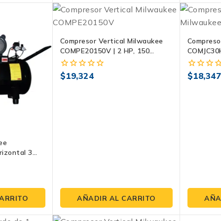
Compresor Vertical Milwaukee
Compreso
COMPE20150V | 2 HP, 150
COMJC30H
Litros, 120 PSI
Litros, 12
$
19,324
$
18,34
0
0
fuera
fuera
de
de
5
5
ee
izontal 3
 PSI
CARRITO
AÑADIR AL CARRITO
AÑA