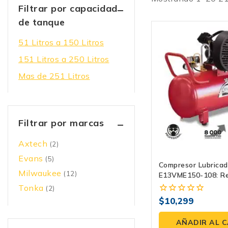
Filtrar por capacidad
de tanque
51 Litros a 150 Litros
151 Litros a 250 Litros
Mas de 251 Litros
Filtrar por marcas
Axtech
(2)
Evans
(5)
Compresor Lubricad
Milwaukee
(12)
E13VME150-108: Re
Potencia Evans
Tonka
(2)
$
10,299
0
fuera
de
AÑADIR AL 