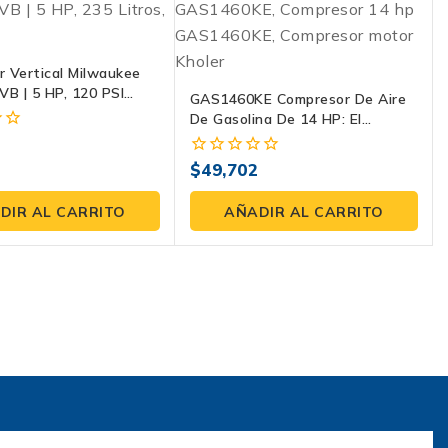
 Vertical Milwaukee
B | 5 HP, 120 PSI
GAS1460KE Compresor De Aire
Fases
De Gasolina De 14 HP: El
Máximo Poder En Campo
3
$
49,702
0
fuera
de
DIR AL CARRITO
AÑADIR AL CARRITO
5