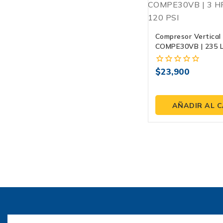
Compresor Vertical
COMPE30VB | 235 L
120 PSI
$
23,900
0
fuera
de
5
AÑADIR AL 