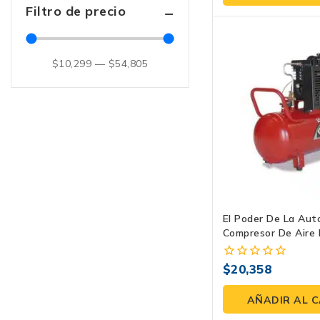
5
Filtro de precio
$
10,299
—
$
54,805
El Poder De La Aut
Compresor De Aire 
E150G0700TH-108 
$
20,358
0
fuera
de
AÑADIR AL 
5