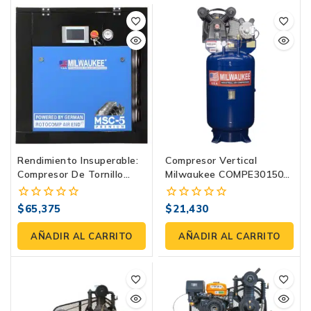
Rendimiento Insuperable:
Compresor Vertical
Compresor De Tornillo
Milwaukee COMPE30150V
MSC-5P+ Para La
| 3 HP, 150 Litros, 120 PSI
Industria
$
65,375
$
21,430
0
0
fuera
fuera
de
de
AÑADIR AL CARRITO
AÑADIR AL CARRITO
5
5