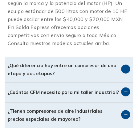
según la marca y la potencia del motor (HP). Un
2. Pintura y Carrocería Industrial
equipo estándar de 500 litros con motor de 10 HP
Para evitar defectos como «piel de naranja» o
puede oscilar entre los $40,000 y $70,000 MXN.
contaminación por humedad, se requiere un flujo
En Solda Express ofrecemos opciones
constante y frío. Los compresores de aire
competitivas con envío seguro a todo México.
industriales de dos etapas comprimen el aire a
Consulta nuestros modelos actuales arriba.
175 PSI, permitiendo almacenar más aire
«denso» que, al expandirse y enfriarse en el
tanque, libera la humedad en el fondo para ser
¿Qué diferencia hay entre un compresor de una
purgada, entregando aire más limpio a tu pistola
etapa y dos etapas?
HVLP.
3. Maquinaria Automatizada y Herramientas de
¿Cuántos CFM necesito para mi taller industrial?
Impacto
Desde llaves de impacto de 1 pulgada para
¿Tienen compresores de aire industriales
camiones hasta centros de maquinado CNC que
precios especiales de mayoreo?
requieren aire para cambios de herramienta. La
estabilidad de un sistema industrial previene
paros de línea costosos.