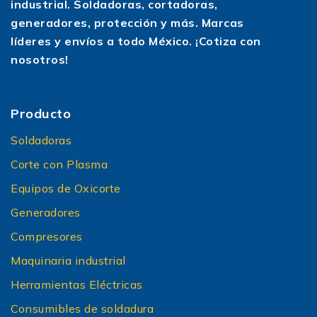
industrial. Soldadoras, cortadoras,
la instalación adecuada, guardamotores y
generadores, protección y más. Marcas
cableado del calibre correcto para evitar caídas
líderes y envíos a todo México. ¡Cotiza con
de tensión que dañen el motor.
nosotros!
Producto
Soldadoras
Corte con Plasma
Equipos de Oxicorte
Generadores
Compresores
Maquinaria industrial
Herramientas Eléctricas
Consumibles de soldadura