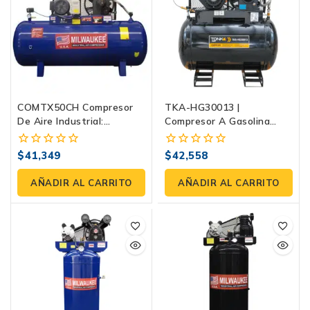
COMTX50CH Compresor
TKA-HG30013 |
De Aire Industrial:
Compresor A Gasolina
Potencia Y Rendimiento
300L | Tonka
Para Su Negocio
$
41,349
$
42,558
0
0
fuera
fuera
de
de
AÑADIR AL CARRITO
AÑADIR AL CARRITO
5
5