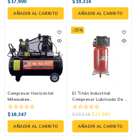
$
17,900
$
19,324
0
0
fuera
fuera
de
de
AÑADIR AL CARRITO
AÑADIR AL CARRITO
5
5
-25%
Compresor Horizontal
El Titán Industrial:
Milwaukee
Compresor Lubricado De 1
COMJC30H108B | 3 HP,
Etapa E170ME500-235V
108 Litros, 120 PSI
De Evans
$
18,347
$
29,216
$
21,980
0
0
fuera
fuera
de
de
AÑADIR AL CARRITO
AÑADIR AL CARRITO
5
5