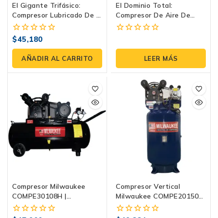
El Gigante Trifásico:
El Dominio Total:
Compresor Lubricado De 2
Compresor De Aire De
Etapas K-E230E0500-500
Gasolina E23G14THAE-
De Evans
300 | Evans
$
45,180
0
0
fuera
fuera
de
de
AÑADIR AL CARRITO
LEER MÁS
5
5
Compresor Milwaukee
Compresor Vertical
COMPE30108H |
Milwaukee COMPE20150V
Horizontal 3 HP, 108
| 2 HP, 150 Litros, 120 PSI
Litros, 120 PSI