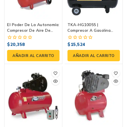
El Poder De La Autonomía:
TKA-HG10055 |
Compresor De Aire De
Compresor A Gasolina
Gasolina E150G0700TH-
108L | Tonka
108 | Evans
$
20,358
$
15,524
0
0
fuera
fuera
de
de
AÑADIR AL CARRITO
AÑADIR AL CARRITO
5
5