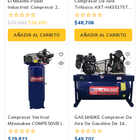
El Máximo Poder
Compresor De Aire
Industrial: Compresor 2
Trifasico AXT-H435175T
Etapas E460ME1000-500
¡Atienda Todas Sus
De Evans
Necesidades De Aire
$
77,333
$
58,490
$
48,706
0
0
Comprimido!
fuera
fuera
de
de
AÑADIR AL CARRITO
AÑADIR AL CARRITO
5
5
Compresor Vertical
GAS1460KE Compresor De
Milwaukee COMPE50VB |
Aire De Gasolina De 14
5 HP, 120 PSI 220V / 2
HP: El Máximo Poder En
Fases
Campo
$
29,823
$
49,702
0
0