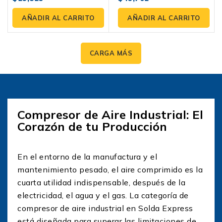
fuera
fuera
de
de
AÑADIR AL CARRITO
AÑADIR AL CARRITO
5
5
CARGA MÁS
Compresor de Aire Industrial: El
Corazón de tu Producción
En el entorno de la manufactura y el
mantenimiento pesado, el aire comprimido es la
cuarta utilidad indispensable, después de la
electricidad, el agua y el gas. La categoría de
compresor de aire industrial en Solda Express
está diseñada para superar las limitaciones de