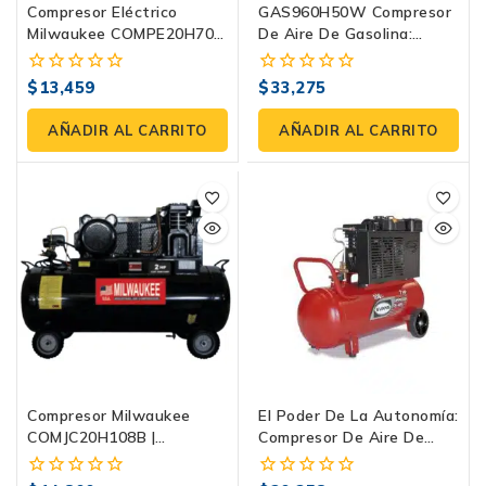
Compresor Eléctrico
GAS960H50W Compresor
Milwaukee COMPE20H70 |
De Aire De Gasolina:
2 HP, 70 Litros, 120 PSI
Máxima Independencia
Con 9 Hp
$
13,459
$
33,275
0
0
fuera
fuera
de
de
AÑADIR AL CARRITO
AÑADIR AL CARRITO
5
5
Compresor Milwaukee
El Poder De La Autonomía:
COMJC20H108B |
Compresor De Aire De
Horizontal 2 HP, 108
Gasolina E150G0700TH-
Litros, 120 PSI
108 | Evans