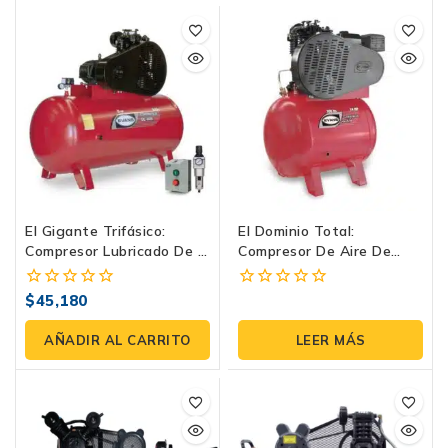
El Gigante Trifásico:
El Dominio Total:
Compresor Lubricado De 2
Compresor De Aire De
Etapas K-E230E0500-500
Gasolina E23G14THAE-
De Evans
300 | Evans
$
45,180
0
0
fuera
fuera
de
de
AÑADIR AL CARRITO
LEER MÁS
5
5