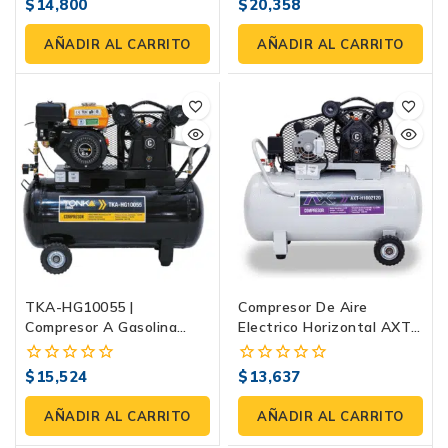
$
14,800
$
20,358
0
0
fuera
fuera
de
de
AÑADIR AL CARRITO
AÑADIR AL CARRITO
5
5
TKA-HG10055 |
Compresor De Aire
Compresor A Gasolina
Electrico Horizontal AXT-
108L | Tonka
H1002120 : Potencia Y
Eficiencia En Un Solo
$
15,524
$
13,637
0
0
Paquete
fuera
fuera
de
de
AÑADIR AL CARRITO
AÑADIR AL CARRITO
5
5