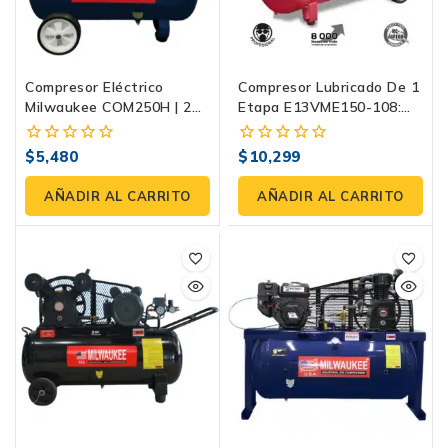
Compresor Eléctrico
Compresor Lubricado De 1
Milwaukee COM250H | 2
Etapa E13VME150-108:
HP, 50 Litros, 116 PSI
Rendimiento Y Potencia
Evans
$
5,480
$
10,299
0
0
fuera
fuera
de
de
AÑADIR AL CARRITO
AÑADIR AL CARRITO
5
5