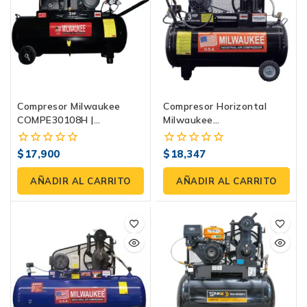
Compresor Milwaukee
Compresor Horizontal
COMPE30108H |
Milwaukee
Horizontal 3 HP, 108
COMJC30H108B | 3 HP,
Litros, 120 PSI
108 Litros, 120 PSI
$
17,900
$
18,347
0
0
fuera
fuera
de
de
AÑADIR AL CARRITO
AÑADIR AL CARRITO
5
5