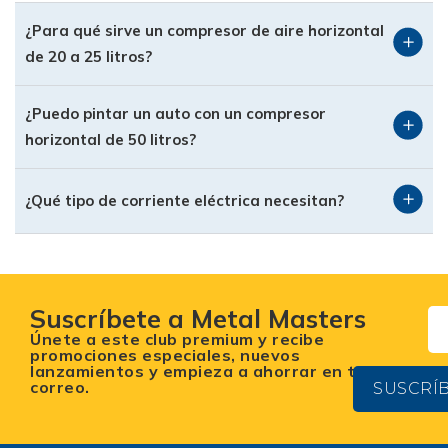
facilita enormemente el acceso a las bandas,
¿Para qué sirve un compresor de aire horizontal
filtros y bayonetas de aceite para sus revisiones
de 20 a 25 litros?
rutinarias.
Capacidades para Cada
¿Puedo pintar un auto con un compresor
Proyecto
horizontal de 50 litros?
En nuestro catálogo encontrarás la medida
¿Qué tipo de corriente eléctrica necesitan?
exacta para tu necesidad de aire:
Compresor Horizontal 50 Litros y Menores (20L
– 25L)
Son los guerreros de la movilidad. Un compresor
Suscríbete a Metal Masters
horizontal 50 litros es perfecto para:
Únete a este club premium y recibe
promociones especiales, nuevos
Hogar y Garaje: Inflado de llantas, sopleteado de
lanzamientos y empieza a ahorrar en tu
correo.
SUSCRÍ
computadoras y limpieza de piezas.
Clavadoras y Engrapadoras: Su ciclo de