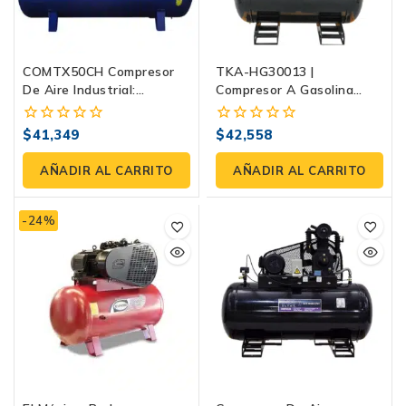
COMTX50CH Compresor
TKA-HG30013 |
De Aire Industrial:
Compresor A Gasolina
Potencia Y Rendimiento
300L | Tonka
Para Su Negocio
$
41,349
$
42,558
0
0
fuera
fuera
de
de
AÑADIR AL CARRITO
AÑADIR AL CARRITO
5
5
-24%