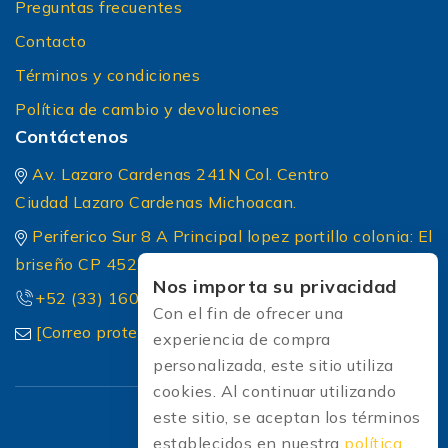
Preguntas frecuentes
cámbialo según el manual (generalmente cada 3
a 6 meses de uso intensivo).
Contacto
Términos y condiciones
Filtros de Aire: Un filtro sucio hace que el motor
trabaje forzado. Límpialos o cámbialos
Política de cambio y devoluciones
regularmente para mantener la eficiencia de
Contáctenos
carga.
Av. Lazaro Cardenas 241N Col. Centro
Ciudad Lazaro Cardenas Michoacan.
Periferico Sur 8 A Principal lopez portillo colonia: El
briseño CP 45236 Zapopan Jalisco
Nos importa su privacidad
+52 (33) 1604 5032
Con el fin de ofrecer una
[Correo protected]
experiencia de compra
personalizada, este sitio utiliza
cookies. Al continuar utilizando
este sitio, se aceptan los términos
establecidos en nuestra
política