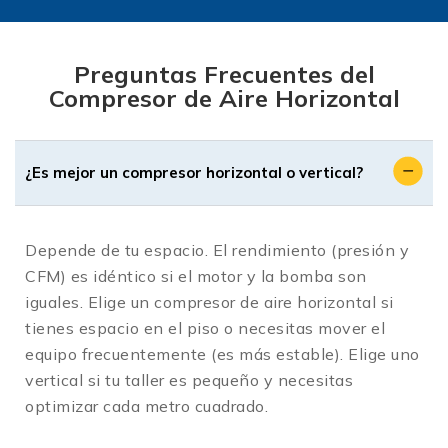
Estabilidad Superior: A diferencia de los
modelos verticales, un compresor horizontal
Preguntas Frecuentes del
tiene un centro de gravedad bajo. Esto lo hace
Compresor de Aire Horizontal
mucho más seguro al transportarlo en
camionetas o moverlo dentro del taller,
reduciendo el riesgo de volcaduras accidentales.
¿Es mejor un compresor horizontal o vertical?
Portabilidad Real: Los modelos compactos,
como el compresor de aire horizontal 20 litros o
50 litros, suelen estar equipados con ruedas
Depende de tu espacio. El rendimiento (presión y
robustas y un mango largo. Su forma permite
CFM) es idéntico si el motor y la bomba son
arrastrarlos como una maleta, facilitando el
iguales. Elige un compresor de aire horizontal si
trabajo en exteriores o en diferentes estaciones
tienes espacio en el piso o necesitas mover el
del taller.
equipo frecuentemente (es más estable). Elige uno
vertical si tu taller es pequeño y necesitas
Fácil Mantenimiento: En la configuración
optimizar cada metro cuadrado.
horizontal, el motor y la bomba están montados
sobre el tanque en una disposición abierta. Esto