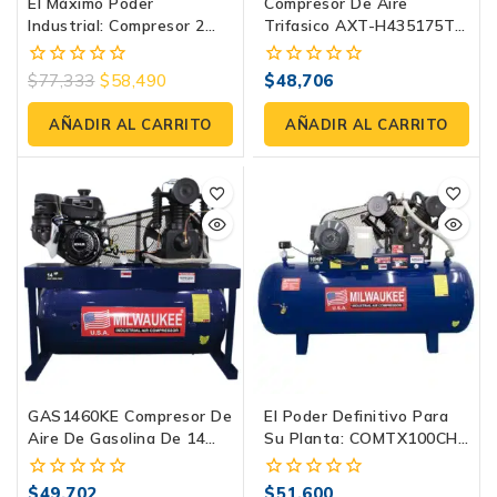
El Máximo Poder
Compresor De Aire
Industrial: Compresor 2
Trifasico AXT-H435175T
Etapas E460ME1000-500
¡Atienda Todas Sus
De Evans
Necesidades De Aire
$
77,333
$
58,490
$
48,706
0
0
Comprimido!
fuera
fuera
de
de
AÑADIR AL CARRITO
AÑADIR AL CARRITO
5
5
GAS1460KE Compresor De
El Poder Definitivo Para
Aire De Gasolina De 14
Su Planta: COMTX100CH
HP: El Máximo Poder En
Compresor De Aire
Campo
Industrial
$
49,702
$
51,600
0
0