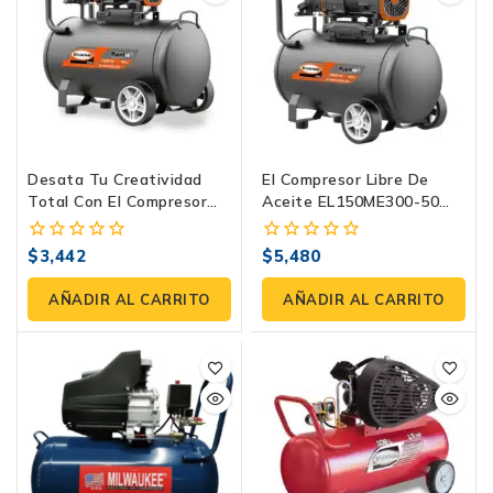
Desata Tu Creatividad
El Compresor Libre De
Total Con El Compresor
Aceite EL150ME300-50
Libre De Aceite
Que Dominará Tus
EL75ME150-50 | Evans
Proyectos | Evans
$
3,442
$
5,480
0
0
fuera
fuera
de
de
AÑADIR AL CARRITO
AÑADIR AL CARRITO
5
5