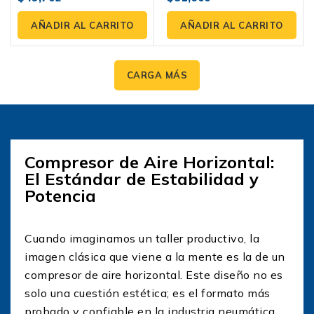
fuera
fuera
de
de
AÑADIR AL CARRITO
AÑADIR AL CARRITO
5
5
CARGA MÁS
Compresor de Aire Horizontal:
El Estándar de Estabilidad y
Potencia
Cuando imaginamos un taller productivo, la
imagen clásica que viene a la mente es la de un
compresor de aire horizontal. Este diseño no es
solo una cuestión estética; es el formato más
probado y confiable en la industria neumática.