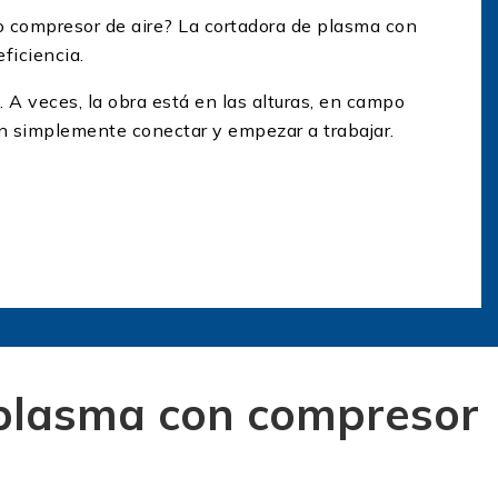
do compresor de aire? La cortadora de plasma con
ficiencia.
A veces, la obra está en las alturas, en campo
en simplemente conectar y empezar a trabajar.
rado
oda tu logística de trabajo. Estos son sus beneficios
mitad. Es ideal para servicios de mantenimiento
sidad de mangueras estorbosas y tanques
 plasma con compresor
ca para activar tanto el arco de plasma como el