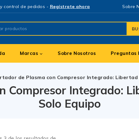
y control de pedidos -
Regístrate ahora
Sobre 
BU
da
Marcas
Sobre Nosotros
Preguntas 
rtador de Plasma con Compresor Integrado: Libertad 
n Compresor Integrado: Lib
Solo Equipo
os
3
de los resultados de