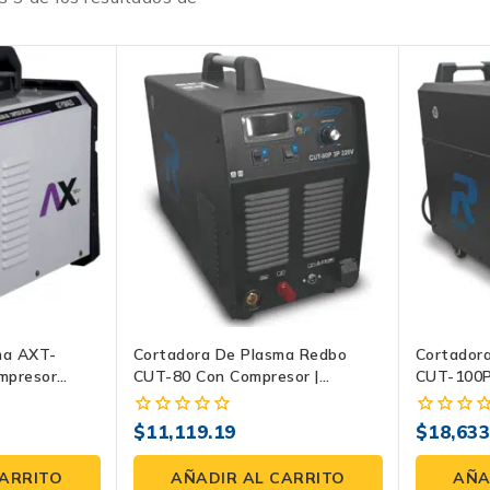
ma AXT-
Cortadora De Plasma Redbo
Cortador
mpresor
CUT-80 Con Compresor |
CUT-100P
Inverter 220V 3F, Arco Piloto LF
220 V, Ar
Y 1–30 Mm De Corte
Corte Ha
$
11,119.19
$
18,633
0
0
fuera
fuera
de
de
CARRITO
AÑADIR AL CARRITO
AÑA