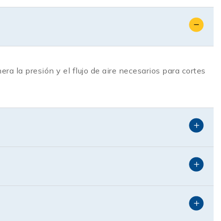
igero y un consumo energético optimizado gracias a
tros, obtienes:
 la presión y el flujo de aire necesarios para cortes
manejas.
ctividad al siguiente nivel.