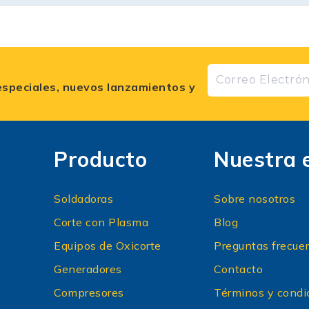
especiales, nuevos lanzamientos y
Producto
Nuestra 
Soldadoras
Sobre nosotros
Corte con Plasma
Blog
Equipos de Oxicorte
Preguntas frecue
Generadores
Contacto
Compresores
Términos y condi