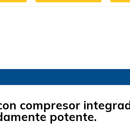
5
5
on compresor integrado
damente potente.