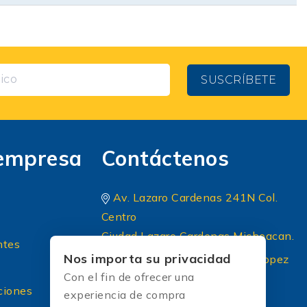
SUSCRÍBETE
empresa
Contáctenos
Av. Lazaro Cardenas 241N Col.
Centro
Ciudad Lazaro Cardenas Michoacan.
ntes
Nos importa su privacidad
Periferico Sur 8 A Principal lopez
Con el fin de ofrecer una
portillo colonia: El briseño CP
ciones
experiencia de compra
45236 Zapopan Jalisco