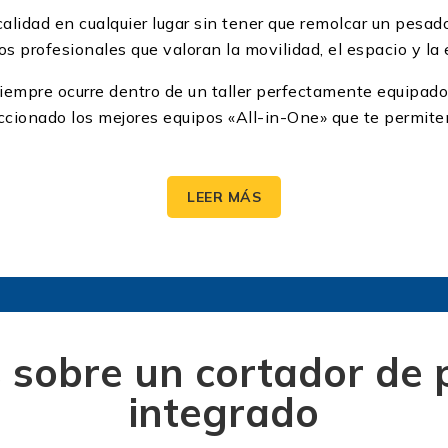
 calidad en cualquier lugar sin tener que remolcar un pesa
s profesionales que valoran la movilidad, el espacio y la e
empre ocurre dentro de un taller perfectamente equipado. 
leccionado los mejores equipos «All-in-One» que te permit
de Plasma con Compresor Integ
LEER MÁS
rado no es solo comprar una herramienta; es simplificar t
 dentro del mismo chasis, reduces el equipo de carga a la 
ños donde cada metro cuadrado cuenta. Eliminas la nece
 sobre un cortador de
s complejas. Solo necesitas una fuente de energía eléctri
integrado