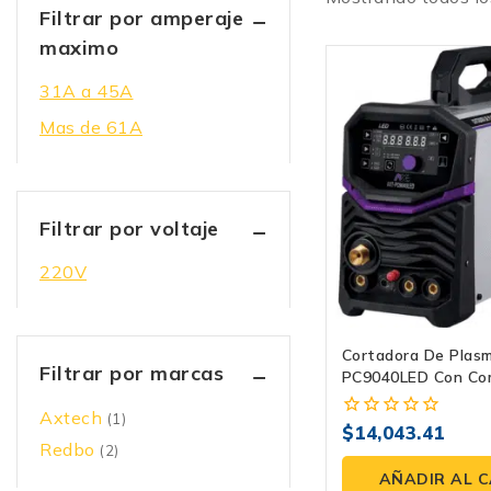
Filtrar por amperaje
maximo
31A a 45A
Mas de 61A
Filtrar por voltaje
220V
Cortadora De Plas
Filtrar por marcas
PC9040LED Con Co
Integrado Y MMA
Axtech
(1)
$
14,043.41
0
Redbo
(2)
fuera
de
AÑADIR AL 