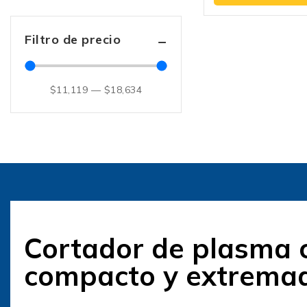
5
Filtro de precio
$
11,119
—
$
18,634
Cortador de plasma c
compacto y extrema