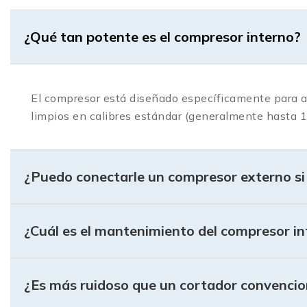
Tecnología Inverter Eficiente:
A pesar de tener 
su electrónica de vanguardia.
¿Qué tan potente es el compresor interno?
¿Por qué confiar en SoldaEx
En SoldaExpress.mx no solo movemos cajas; somos exp
El compresor está diseñado específicamente para ali
Asesoría técnica real:
Te ayudamos a decidir si e
limpios en calibres estándar (generalmente hasta 1
Garantía directa:
Respaldo total en cada compra
Consumibles siempre disponibles:
Porque sabem
¿Puedo conectarle un compresor externo si 
¿Listo para dejar de cargar mangueras? Explora nuest
¿Cuál es el mantenimiento del compresor i
¿Es más ruidoso que un cortador convencio