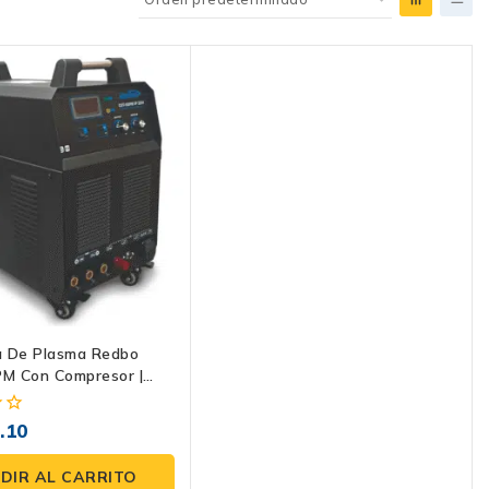
a De Plasma Redbo
M Con Compresor |
co Piloto LF, 2T/4T Y
sta 40 Mm
.10
DIR AL CARRITO