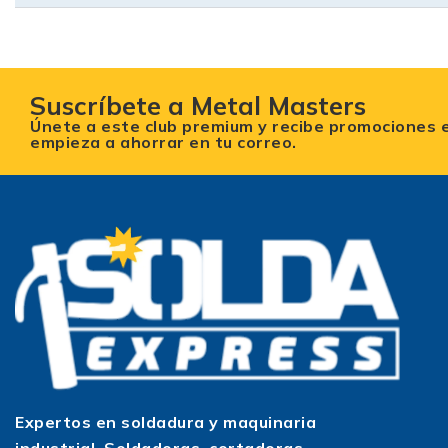
Suscríbete a Metal Masters
Únete a este club premium y recibe promociones 
empieza a ahorrar en tu correo.
Expertos en soldadura y maquinaria