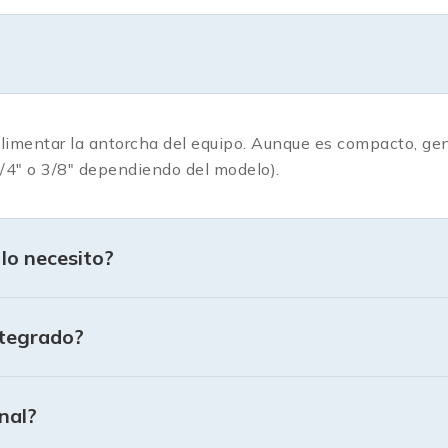
un compresor interno, estos equipos mantienen un peso l
press.mx?
ertos en procesos de corte. Al elegir tu equipo con noso
mentar la antorcha del equipo. Aunque es compacto, genera
l compresor integrado es suficiente para el espesor que 
/4″ o 3/8″ dependiendo del modelo).
.
os que una máquina parada es dinero perdido.
lo necesito?
ra gama de cortadoras con compresor aquí y eleva tu produ
ntegrado?
nal?