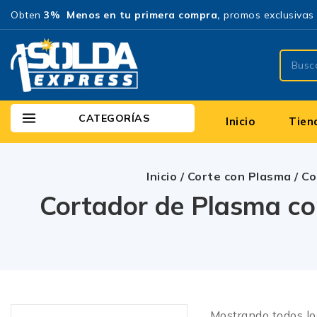
Obten
3% Menos en tu primera compra,
promos exclusivas 
CATEGORÍAS
Inicio
Tien
Inicio
/
Corte con Plasma
/
Co
Cortador de Plasma co
Mostrando todos l