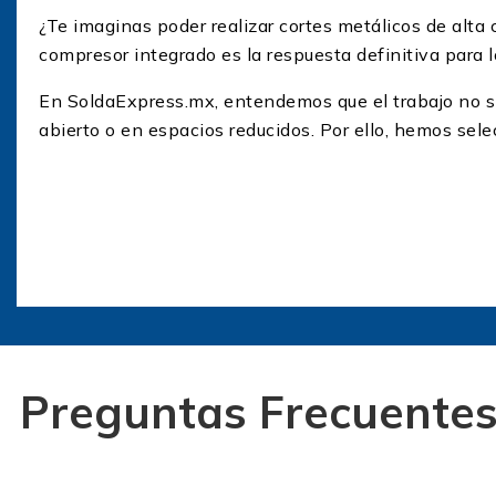
¿Te imaginas poder realizar cortes metálicos de alta
compresor integrado es la respuesta definitiva para lo
En SoldaExpress.mx, entendemos que el trabajo no si
abierto o en espacios reducidos. Por ello, hemos se
Ventajas de una Cortadora 
Invertir en un cortador de plasma con compresor integ
principales:
Portabilidad Extrema:
Al tener la fuente de aire
externo.
Ahorro de Espacio:
Perfecto para talleres peque
Preguntas Frecuentes
voluminosos.
Configuración Instantánea:
Olvida las conexione
suministro de aire interno.