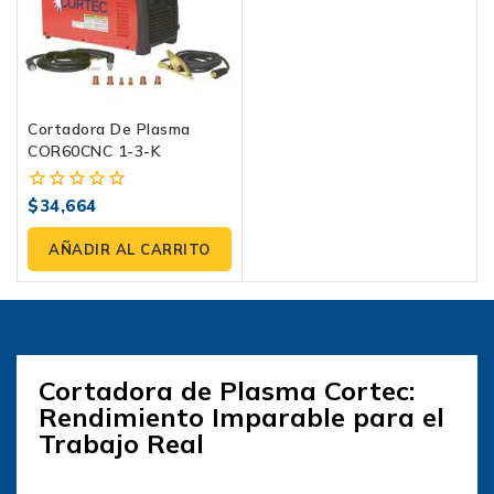
Cortadora De Plasma
COR60CNC 1-3-K
$
34,664
0
fuera
de
AÑADIR AL CARRITO
5
Cortadora de Plasma Cortec:
Rendimiento Imparable para el
Trabajo Real