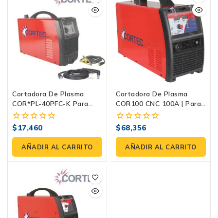
Cortadora De Plasma
Cortadora De Plasma
COR*PL-40PFC-K Para
COR100 CNC 100A | Para
Metal | 40 Amp
Metales
$
17,460
$
68,356
0
0
fuera
fuera
de
de
AÑADIR AL CARRITO
AÑADIR AL CARRITO
5
5