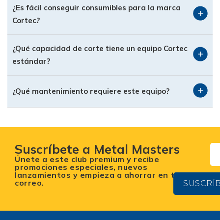
de voltaje y al uso continuo.
¿Es fácil conseguir consumibles para la marca
Cortec?
Portabilidad Inteligente: Muchos de sus modelos
combinan potencia industrial con un diseño
¿Qué capacidad de corte tiene un equipo Cortec
compacto, facilitando su traslado a
estándar?
instalaciones externas o trabajos en sitio.
Respaldo Total con
¿Qué mantenimiento requiere este equipo?
SoldaExpress.mx
Comprar tu cortadora de plasma Cortec en
SoldaExpress.mx significa mucho más que una
transacción. Te brindamos la tranquilidad de
Suscríbete a Metal Masters
contar con asesoría experta para elegir el
Únete a este club premium y recibe
promociones especiales, nuevos
modelo exacto que tus proyectos requieren,
lanzamientos y empieza a ahorrar en tu
además de garantizarte el acceso a consumibles
correo.
SUSCRÍ
originales para que tu equipo nunca se detenga.
¿Listo para optimizar tu producción? Explora