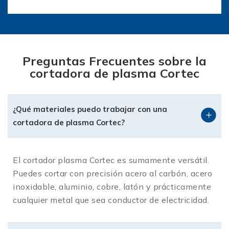
Invertir en una cortadora de plasma Cortec es
asegurar una herramienta de grado industrial
con beneficios directos en tu flujo de trabajo:
Preguntas Frecuentes sobre la
Corte Limpio en Diversos Espesores: Desde
cortadora de plasma Cortec
láminas delgadas hasta placas de calibre
considerable, los equipos Cortec minimizan la
escoria, ahorrándote horas de limpieza y
¿Qué materiales puedo trabajar con una
esmerilado.
cortadora de plasma Cortec?
Tecnología de Alta Eficiencia: Gracias a su
diseño interno optimizado, permiten un
El cortador plasma Cortec es sumamente versátil.
aprovechamiento máximo de la energía,
Puedes cortar con precisión acero al carbón, acero
reduciendo los costos operativos de tu taller.
inoxidable, aluminio, cobre, latón y prácticamente
Construcción para Uso Rudo: Cortec fabrica
cualquier metal que sea conductor de electricidad.
equipos pensando en el entorno real del taller
mexicano: resistentes al polvo, a las variaciones