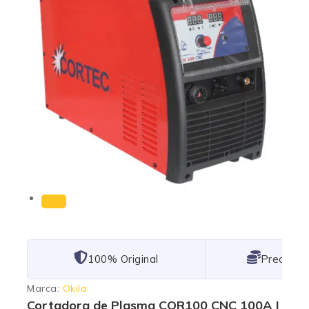
101% Original
Lowest P
Marca:
Okila
Cortadora de Plasma COR100 CNC 100A |