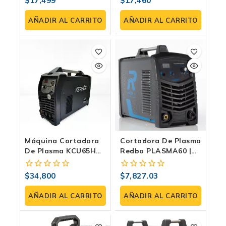
$
17,499
$
17,460
0
0
fuera
fuera
de
de
AÑADIR AL CARRITO
AÑADIR AL CARRITO
5
5
Máquina Cortadora
Cortadora De Plasma
De Plasma KCU65HD
Redbo PLASMA60 |
| Kerher Para Uso
220V Inverter Con
Industrial
Arco Piloto LF, 2T/4T
$
34,800
$
7,827.03
0
0
Y 60% De Ciclo
fuera
fuera
de
de
AÑADIR AL CARRITO
AÑADIR AL CARRITO
5
5