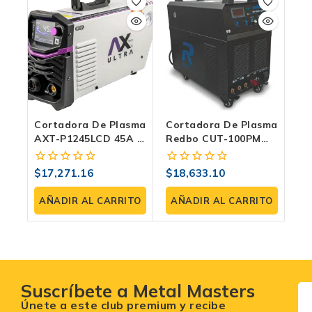
Cortadora De Plasma
Cortadora De Plasma
AXT-P1245LCD 45A |
Redbo CUT-100PM
110/220V, Arco
Con Compresor | 220
Piloto, LCD Y
V, Arco Piloto LF,
$
17,271.16
$
18,633.10
0
0
Regulador Integrado
2T/4T Y Corte Hasta
fuera
fuera
40 Mm
de
de
AÑADIR AL CARRITO
AÑADIR AL CARRITO
5
5
Suscríbete a Metal Masters
Únete a este club premium y recibe