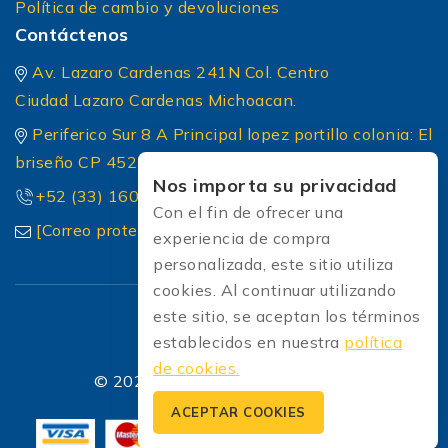
Política de cambio y devoluciones
Contáctenos
Av. Lazaro Cardenas 241N Col. Centro
Ciudad Lazaro Cardenas Michoacan.
Periferico Sur 8 A Principal lopez portillo colonia: El
briseño CP 45236 Zapopan Jalisco
Nos importa su privacidad
+52 (33) 1604 5032
Con el fin de ofrecer una
[Correo protected]
experiencia de compra
personalizada, este sitio utiliza
cookies. Al continuar utilizando
este sitio, se aceptan los términos
establecidos en nuestra
política
de cookies.
© 2026 Soldadoras Soldaexpress
ACEPTAR COOKIES