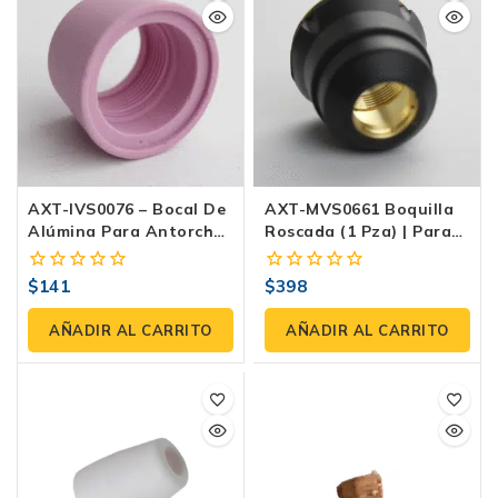
AXT-IVS0076 – Bocal De
AXT-MVS0661 Boquilla
Alúmina Para Antorcha
Roscada (1 Pza) | Para
IPT40 (paquete 2 Pzas)
Antorcha PT60-2 –
Industrial
$
141
$
398
0
0
fuera
fuera
de
de
AÑADIR AL CARRITO
AÑADIR AL CARRITO
5
5