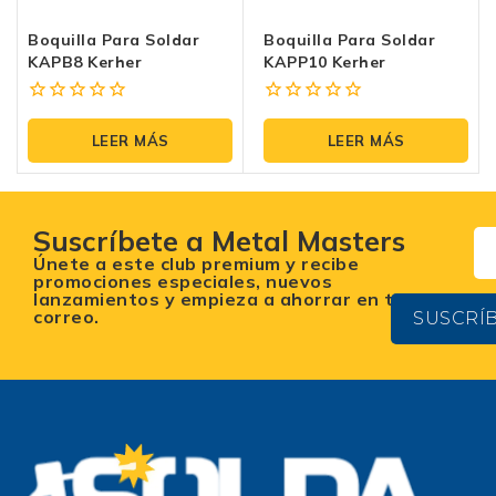
Boquilla Para Soldar
Boquilla Para Soldar
KAPB8 Kerher
KAPP10 Kerher
0
0
fuera
fuera
LEER MÁS
LEER MÁS
de
de
5
5
Suscríbete a Metal Masters
Únete a este club premium y recibe
promociones especiales, nuevos
lanzamientos y empieza a ahorrar en tu
correo.
SUSCRÍ