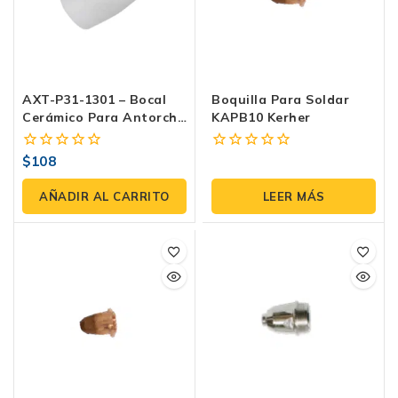
AXT-P31-1301 – Bocal
Boquilla Para Soldar
Cerámico Para Antorcha
KAPB10 Kerher
PT31 (paquete 3 Pzas)
$
108
0
0
fuera
fuera
de
de
AÑADIR AL CARRITO
LEER MÁS
5
5