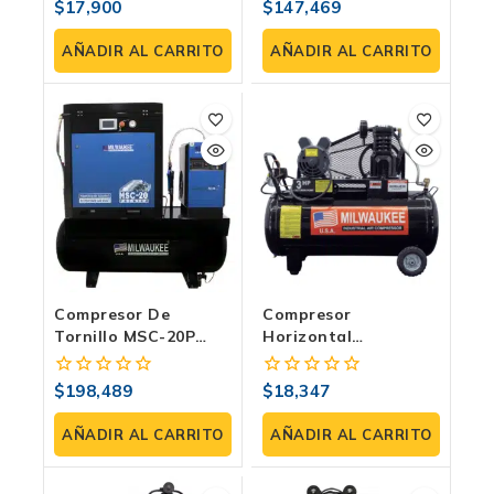
$
17,900
$
147,469
0
0
Litros, 120 PSI
Industria
fuera
fuera
de
de
AÑADIR AL CARRITO
AÑADIR AL CARRITO
5
5
Compresor De
Compresor
Tornillo MSC-20P
Horizontal
SHTS: Tu Nueva
Milwaukee
Central De Poder
COMJC30H108B | 3
$
198,489
$
18,347
0
0
Inagotable
HP, 108 Litros, 120
fuera
fuera
PSI
de
de
AÑADIR AL CARRITO
AÑADIR AL CARRITO
5
5