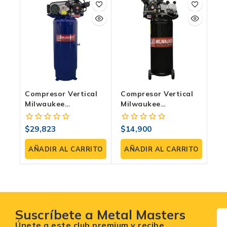
Compresor Vertical
Compresor Vertical
Milwaukee
Milwaukee
COMPE50VB | 5 HP,
COMPE20V108 | 2 HP,
120 PSI 220V / 2
108 Litros, 120 PSI
$
29,823
$
14,900
0
0
Fases
fuera
fuera
de
de
AÑADIR AL CARRITO
AÑADIR AL CARRITO
5
5
Suscríbete a Metal Masters
Únete a este club premium y recibe