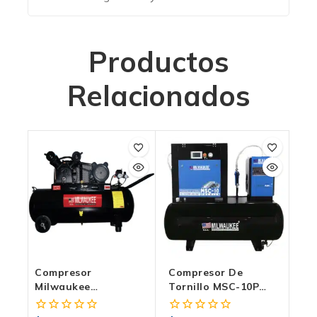
Productos
Relacionados
Compresor
Compresor De
Milwaukee
Tornillo MSC-10P
COMPE30108H |
SHTS Ideal Para
Horizontal 3 HP, 108
Potenciar Tu