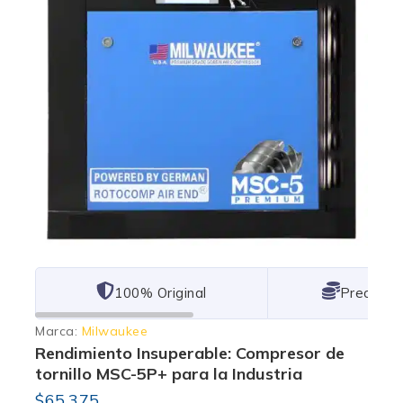
101% Original
Lowest P
Marca:
Milwaukee
Rendimiento Insuperable: Compresor de
tornillo MSC-5P+ para la Industria
$
65,375