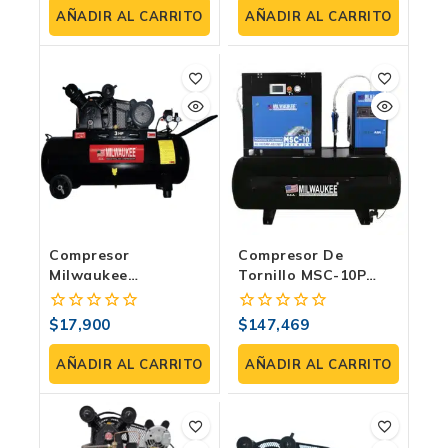
PSI
de
de
AÑADIR AL CARRITO
AÑADIR AL CARRITO
5
5
Compresor
Compresor De
Milwaukee
Tornillo MSC-10P
COMPE30108H |
SHTS Ideal Para
Horizontal 3 HP, 108
Potenciar Tu
$
17,900
$
147,469
0
0
Litros, 120 PSI
Industria
fuera
fuera
de
de
AÑADIR AL CARRITO
AÑADIR AL CARRITO
5
5