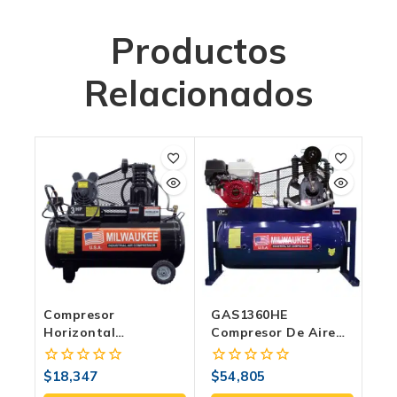
Productos
Relacionados
Compresor
GAS1360HE
Horizontal
Compresor De Aire
Milwaukee
De Gasolina
COMJC30H108B | 3
Milwaukee: El Poder
$
18,347
$
54,805
0
0
HP, 108 Litros, 120
Absoluto En Campo
fuera
fuera