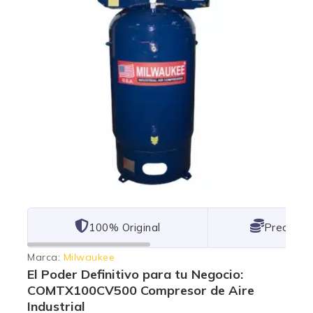
101% Original
Lowest P
Marca:
Milwaukee
El Poder Definitivo para tu Negocio:
COMTX100CV500 Compresor de Aire
Industrial