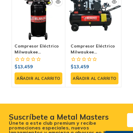
Compresor Eléctrico
Compresor Eléctrico
Milwaukee
Milwaukee
COMPE20V70 | 2 HP,
COMPE20H70 | 2 HP,
70 Litros, 120 PSI
70 Litros, 120 PSI
$
13,459
$
13,459
0
0
fuera
fuera
de
de
AÑADIR AL CARRITO
AÑADIR AL CARRITO
5
5
Suscríbete a Metal Masters
Únete a este club premium y recibe
promociones especiales, nuevos
lanzamientos y empieza a ahorrar en tu