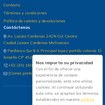
Contacto
Términos y condiciones
Política de cambio y devoluciones
Contáctenos
Av. Lazaro Cardenas 241N Col. Centro
Ciudad Lazaro Cardenas Michoacan.
Periferico Sur 8 A Principal lopez portillo colonia: El
briseño CP 45236 Zapopan Jalisco
Nos importa su privacidad
+52 (33) 1604 5032
Con el fin de ofrecer una
[Correo protected]
experiencia de compra
personalizada, este sitio utiliza
cookies. Al continuar utilizando
este sitio, se aceptan los términos
establecidos en nuestra
política