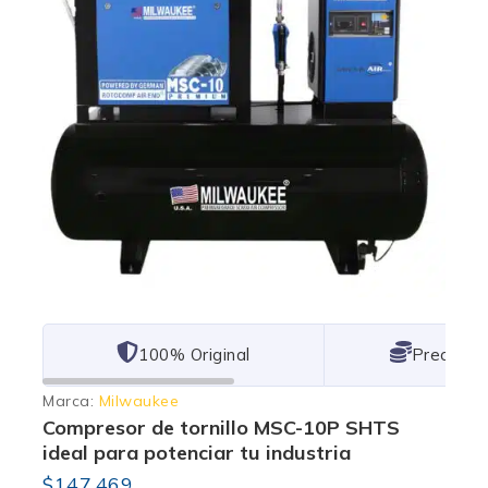
101% Original
Lowest P
Marca:
Milwaukee
Compresor de tornillo MSC-10P SHTS
ideal para potenciar tu industria
$
147,469