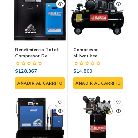
Rendimiento Total:
Compresor
Compresor De
Milwaukee
Tornillo MSC-15S
COMJC20H108B |
Milwaukee Para La
Horizontal 2 HP, 108
$
128,367
$
14,800
0
0
Industria
Litros, 120 PSI
fuera
fuera
de
de
AÑADIR AL CARRITO
AÑADIR AL CARRITO
5
5