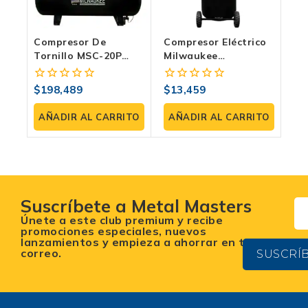
Compresor De
Compresor Eléctrico
Tornillo MSC-20P
Milwaukee
SHTS: Tu Nueva
COMPE20V70 | 2 HP,
Central De Poder
70 Litros, 120 PSI
$
198,489
$
13,459
0
0
Inagotable
fuera
fuera
de
de
AÑADIR AL CARRITO
AÑADIR AL CARRITO
5
5
Suscríbete a Metal Masters
Únete a este club premium y recibe
promociones especiales, nuevos
lanzamientos y empieza a ahorrar en tu
correo.
SUSCRÍ