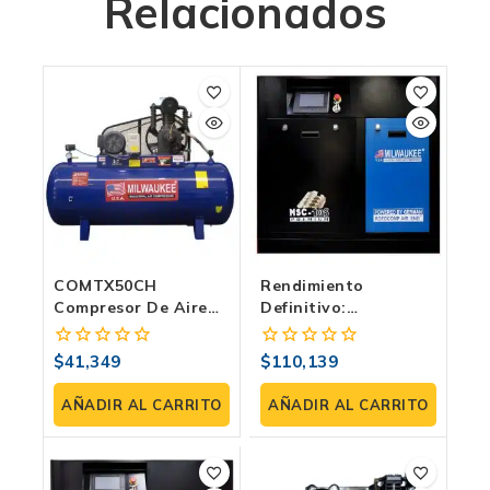
Relacionados
COMTX50CH
Rendimiento
Compresor De Aire
Definitivo:
Industrial: Potencia Y
Compresor De
Rendimiento Para Su
Tornillo MSC-10S
$
41,349
$
110,139
0
0
Negocio
Milwaukee Para La
fuera
fuera
Industria
de
de
AÑADIR AL CARRITO
AÑADIR AL CARRITO
5
5