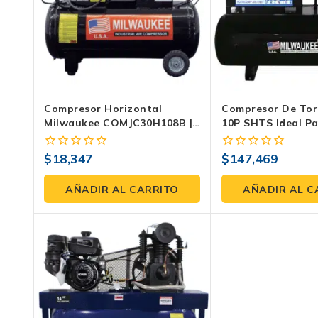
Compresor Horizontal
Compresor De Tor
Milwaukee COMJC30H108B |
10P SHTS Ideal P
3 HP, 108 Litros, 120 PSI
Potenciar Tu Indu
$
18,347
$
147,469
0
0
fuera
fuera
de
de
AÑADIR AL CARRITO
AÑADIR AL C
5
5