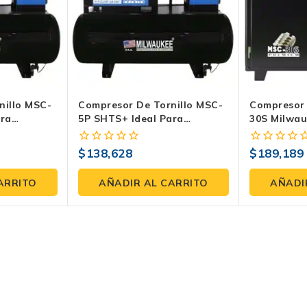
nillo MSC-
Compresor De Tornillo MSC-
Compresor 
ara
5P SHTS+ Ideal Para
30S Milwau
stria
Optimizar Tu Producción
Revolucion
$
138,628
$
189,189
0
0
fuera
fuera
de
de
ARRITO
AÑADIR AL CARRITO
AÑADI
5
5