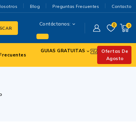
Nosotros
Blog
Preguntas Frecuentes
Contacto
Contáctanos:
0
0
SCAR
GUIAS GRATUITAS
Ofertas De
Frecuentes
Agosto
o