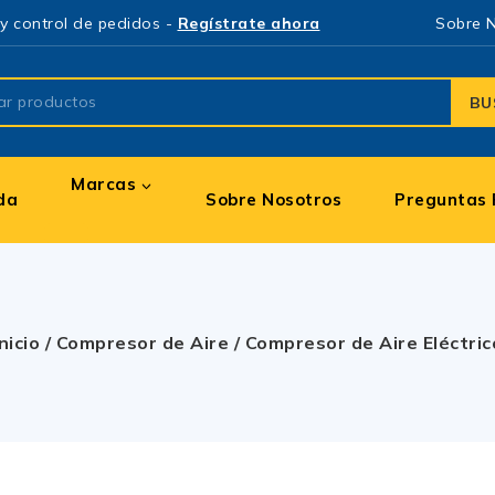
y control de pedidos -
Regístrate ahora
Sobre 
BU
Marcas
da
Sobre Nosotros
Preguntas 
Inicio
/
Compresor de Aire
/
Compresor de Aire Eléctric