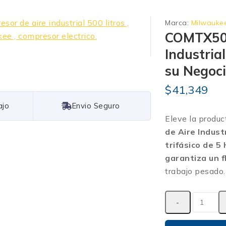
Marca:
Milwauke
COMTX50C
Industria
su Negoc
$
41,349
Free Shipping
Eleve la product
de Aire Indust
trifásico de 5
garantiza un f
trabajo pesado.