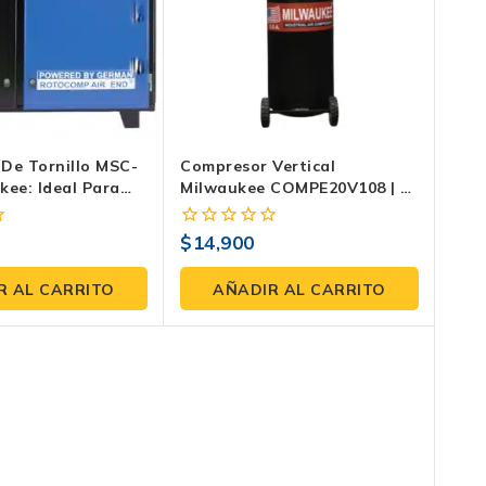
De Tornillo MSC-
Compresor Vertical
kee: Ideal Para
Milwaukee COMPE20V108 | 2
ar Tu Producción
HP, 108 Litros, 120 PSI
$
14,900
0
fuera
de
R AL CARRITO
AÑADIR AL CARRITO
5