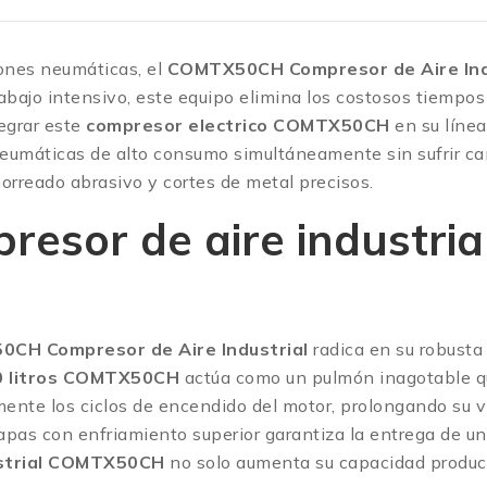
iones neumáticas, el
COMTX50CH Compresor de Aire Ind
rabajo intensivo, este equipo elimina los costosos tiempo
tegrar este
compresor electrico COMTX50CH
en su línea
neumáticas de alto consumo simultáneamente sin sufrir c
orreado abrasivo y cortes de metal precisos.
resor de aire industrial
CH Compresor de Aire Industrial
radica en su robusta
00 litros COMTX50CH
actúa como un pulmón inagotable que
nte los ciclos de encendido del motor, prolongando su vid
apas con enfriamiento superior garantiza la entrega de u
strial COMTX50CH
no solo aumenta su capacidad product