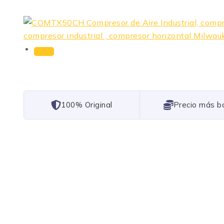
101% Original
Lowest Price