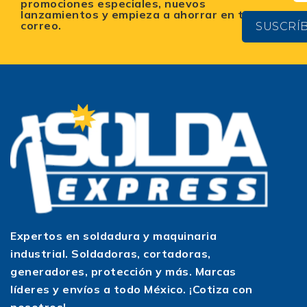
promociones especiales, nuevos
lanzamientos y empieza a ahorrar en tu
correo.
SUSCRÍ
Expertos en soldadura y maquinaria
industrial. Soldadoras, cortadoras,
generadores, protección y más. Marcas
líderes y envíos a todo México. ¡Cotiza con
nosotros!