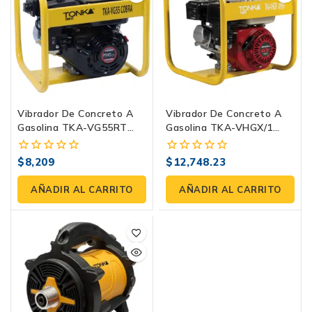
Vibrador De Concreto A
Vibrador De Concreto A
Gasolina TKA-VG55RT
Gasolina TKA-VHGX/1
COBRA – Potencia Y
VIPER Con Motor Honda
Precisión Para Concreto
GX160 – Compactación
$
8,209
$
12,748.23
0
0
Eficiente Y Duradera
fuera
fuera
de
de
AÑADIR AL CARRITO
AÑADIR AL CARRITO
5
5