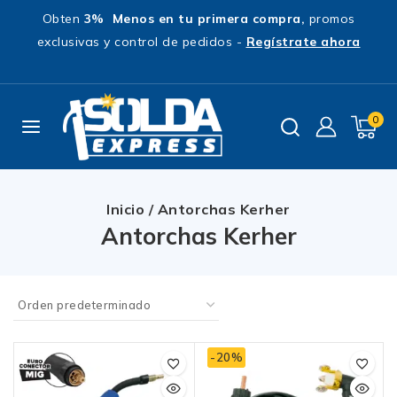
Obten
3% Menos en tu primera compra,
promos
exclusivas y control de pedidos -
Regístrate ahora
0
Inicio
/
Antorchas Kerher
Antorchas Kerher
-20%