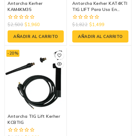
Antorcha Kerher
Antorcha Kerher KAT4KTI
KAM4KM35
TIG LIFT Para Uso En
Kti200pro, Kti200hd
$
2,500
$
1,960
$
1,822
$
1,499
0
0
fuera
fuera
de
de
AÑADIR AL CARRITO
AÑADIR AL CARRITO
5
5
-20%
Antorcha TIG Lift Kerher
KCBTIG