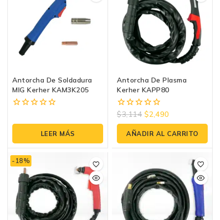
Antorcha De Soldadura
Antorcha De Plasma
MIG Kerher KAM3K205
Kerher KAPP80
$
3,114
$
2,490
0
0
fuera
fuera
de
de
LEER MÁS
AÑADIR AL CARRITO
5
5
-18%