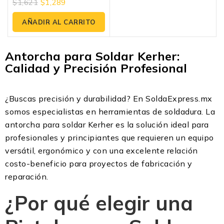
$
1,621
$
1,289
0
fuera
de
AÑADIR AL CARRITO
5
Antorcha para Soldar Kerher:
Calidad y Precisión Profesional
¿Buscas precisión y durabilidad? En SoldaExpress.mx
somos especialistas en herramientas de soldadura. La
antorcha para soldar Kerher es la solución ideal para
profesionales y principiantes que requieren un equipo
versátil, ergonómico y con una excelente relación
costo-beneficio para proyectos de fabricación y
reparación.
¿Por qué elegir una