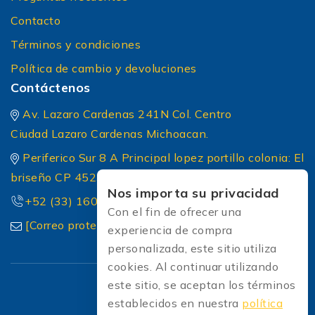
Contacto
Términos y condiciones
Política de cambio y devoluciones
Contáctenos
Av. Lazaro Cardenas 241N Col. Centro
Ciudad Lazaro Cardenas Michoacan.
Periferico Sur 8 A Principal lopez portillo colonia: El
briseño CP 45236 Zapopan Jalisco
Nos importa su privacidad
+52 (33) 1604 5032
Con el fin de ofrecer una
[Correo protected]
experiencia de compra
personalizada, este sitio utiliza
cookies. Al continuar utilizando
este sitio, se aceptan los términos
establecidos en nuestra
política