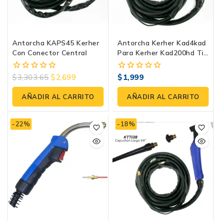
Antorcha KAPS45 Kerher
Antorcha Kerher Kad4kad
Con Conector Central
Para Kerher Kad200hd Tig
Lift
$
3,303.65
$
2,699
$
1,999
0
0
fuera
fuera
de
de
AÑADIR AL CARRITO
AÑADIR AL CARRITO
5
5
-22%
-18%