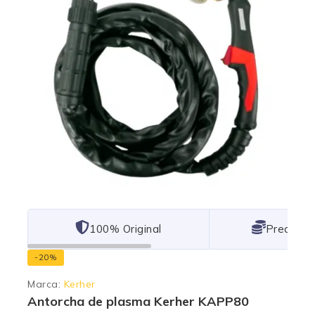
101% Original
Lowest P
-20%
Marca:
Kerher
Antorcha de plasma Kerher KAPP80