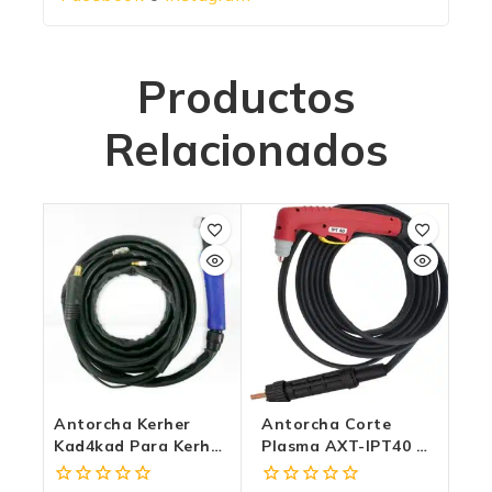
Productos
Relacionados
Antorcha Kerher
Antorcha Corte
Kad4kad Para Kerher
Plasma AXT-IPT40 De
Kad200hd Tig Lift
6mts – Alta Eficiencia
Y Calidad Tipo