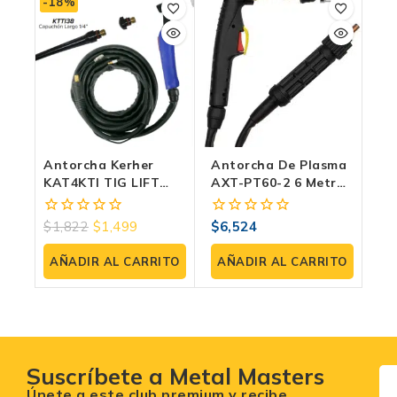
-18%
Antorcha Kerher
Antorcha De Plasma
KAT4KTI TIG LIFT
AXT-PT60-2 6 Metros
Para Uso En
Tipo TRAFIMET
Kti200pro, Kti200hd
Recomendado Post
$
1,822
$
1,499
$
6,524
0
0
Flujo De 55 Seg. Para
fuera
fuera
Modelos: AXT-
de
de
AÑADIR AL CARRITO
AÑADIR AL CARRITO
P1060CD
5
5
Suscríbete a Metal Masters
Únete a este club premium y recibe