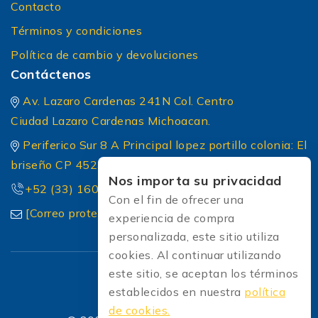
Contacto
Términos y condiciones
Política de cambio y devoluciones
Contáctenos
Av. Lazaro Cardenas 241N Col. Centro
Ciudad Lazaro Cardenas Michoacan.
Periferico Sur 8 A Principal lopez portillo colonia: El
briseño CP 45236 Zapopan Jalisco
Nos importa su privacidad
+52 (33) 1604 5032
Con el fin de ofrecer una
[Correo protected]
experiencia de compra
personalizada, este sitio utiliza
cookies. Al continuar utilizando
este sitio, se aceptan los términos
establecidos en nuestra
política
de cookies.