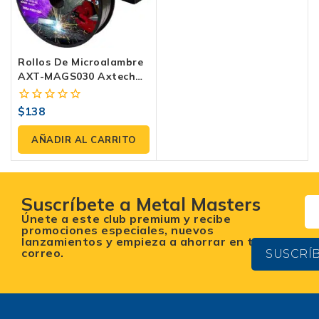
Rollos De Microalambre
AXT-MAGS030 Axtech
Para Soldaduras
Resistentes
$
138
0
fuera
de
AÑADIR AL CARRITO
5
Suscríbete a Metal Masters
Únete a este club premium y recibe
promociones especiales, nuevos
lanzamientos y empieza a ahorrar en tu
correo.
SUSCRÍ