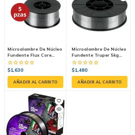
Microalambre De Núcleo
Microalambre De Núcleo
Fundente Flux Core
Fundente Truper 5kg
Truper 5 Rollos De 1kg
(Flux Core)
$
1,630
$
1,480
0
0
fuera
fuera
de
de
AÑADIR AL CARRITO
AÑADIR AL CARRITO
5
5