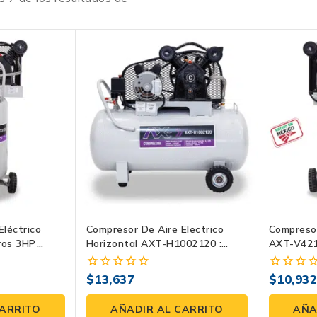
Eléctrico
Compresor De Aire Electrico
Compresor
ros 3HP
Horizontal AXT-H1002120 :
AXT-V421
Potencia Y Eficiencia En Un Solo
Paquete
$
13,637
$
10,93
0
0
fuera
fuera
de
de
CARRITO
AÑADIR AL CARRITO
AÑA