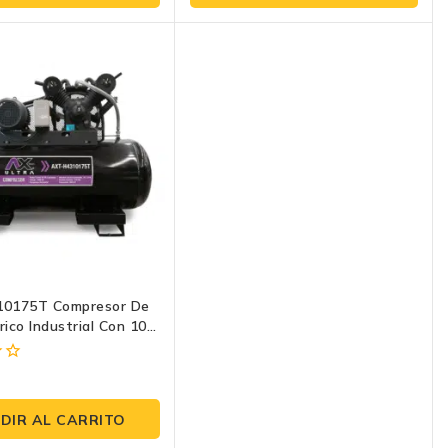
5
0175T Compresor De
rico Industrial Con 10
 Para Cualquier Reto!
3
DIR AL CARRITO