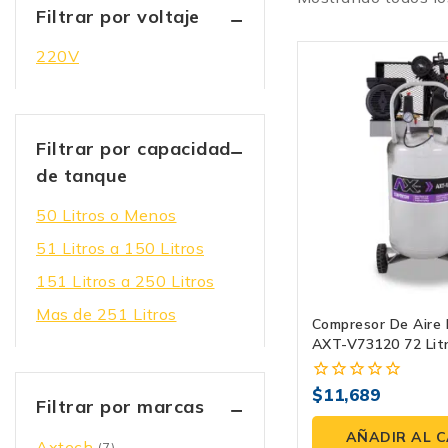
Filtrar por voltaje
220V
Filtrar por capacidad
de tanque
50 Litros o Menos
51 Litros a 150 Litros
151 Litros a 250 Litros
Mas de 251 Litros
Compresor De Aire 
AXT-V73120 72 Lit
110/220V
$
11,689
0
Filtrar por marcas
fuera
de
AÑADIR AL 
Axtech