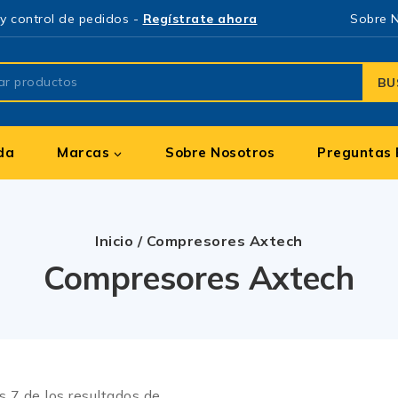
y control de pedidos -
Regístrate ahora
Sobre 
BU
da
Marcas
Sobre Nosotros
Preguntas 
Inicio
/
Compresores Axtech
Compresores Axtech
os
7
de los resultados de