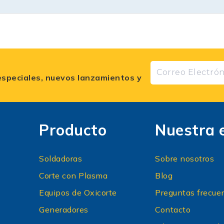
especiales, nuevos lanzamientos y
Producto
Nuestra 
Soldadoras
Sobre nosotros
Corte con Plasma
Blog
Equipos de Oxicorte
Preguntas frecue
Generadores
Contacto