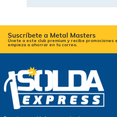
Suscríbete a Metal Masters
Únete a este club premium y recibe promociones 
empieza a ahorrar en tu correo.