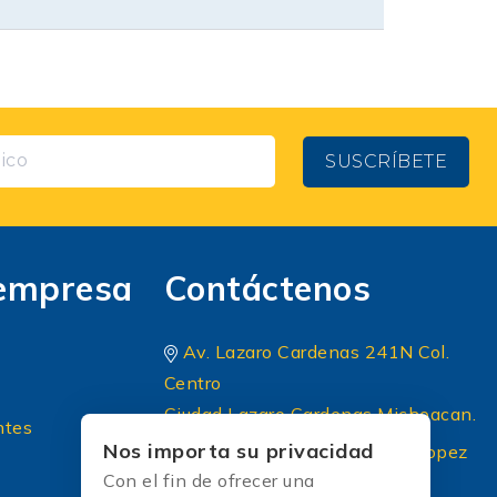
SUSCRÍBETE
empresa
Contáctenos
Av. Lazaro Cardenas 241N Col.
Centro
Ciudad Lazaro Cardenas Michoacan.
ntes
Nos importa su privacidad
Periferico Sur 8 A Principal lopez
Con el fin de ofrecer una
portillo colonia: El briseño CP