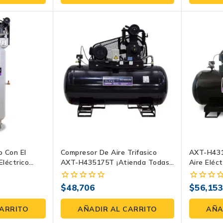
5
5
o Con El
Compresor De Aire Trifasico
AXT-H431
Eléctrico
AXT-H435175T ¡Atienda Todas
Aire Eléct
3 HP
Sus Necesidades De Aire
HP ¡listo
Comprimido!
$
48,706
$
56,15
0
0
fuera
fuera
de
de
CARRITO
AÑADIR AL CARRITO
AÑA
5
5