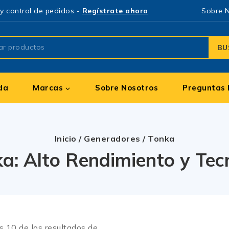
y control de pedidos -
Regístrate ahora
Sobre 
BU
da
Marcas
Sobre Nosotros
Preguntas 
Inicio
/
Generadores
/
Tonka
a: Alto Rendimiento y Te
os
10
de los resultados de