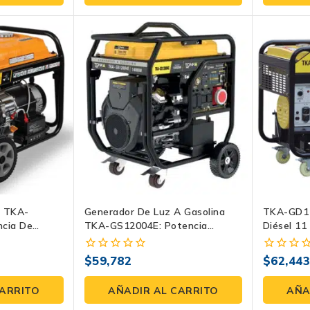
o TKA-
Generador De Luz A Gasolina
TKA-GD11
cia De
TKA-GS12004E: Potencia
Diésel 1
 16HP
Industrial De 12000W
Monofási
Medidor 5
$
59,782
$
62,44
0
0
fuera
fuera
de
de
CARRITO
AÑADIR AL CARRITO
AÑA
5
5