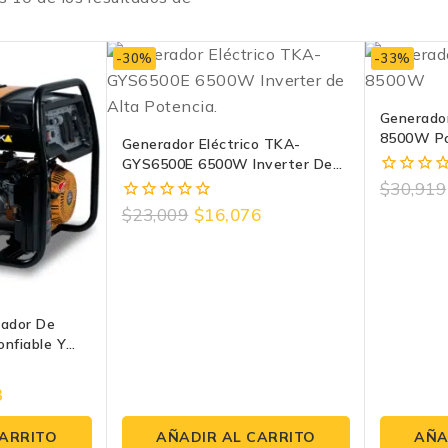
-30%
-33%
Generado
8500W Po
Generador Eléctrico TKA-
Eléctrico
GYS6500E 6500W Inverter De
Alta Potencia
$
30,919
0
fuera
$
23,009
$
16,076
0
de
fuera
5
de
5
ador De
nfiable Y
 De Fuerza.
3
CARRITO
AÑADIR AL CARRITO
AÑA