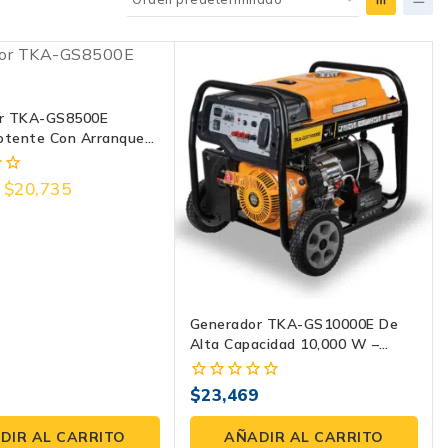
r TKA-GS8500E
tente Con Arranque
 Y 16HP
$
20,735
Generador TKA-GS10000E De
Alta Capacidad 10,000 W –
Potencia Y Confiabilidad Con
Arranque Dual.
$
23,469
0
fuera
de
DIR AL CARRITO
AÑADIR AL CARRITO