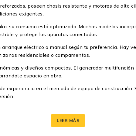
reforzados, poseen chasis resistente y motores de alto ci
iciones exigentes.
Tonka, su consumo está optimizado. Muchos modelos incorp
tible y protege los aparatos conectados.
n arranque eléctrico o manual según tu preferencia. Hay v
en zonas residenciales o campamentos.
gonómicas y diseños compactos. El generador multifunci
horrándote espacio en obra.
e experiencia en el mercado de equipo de construcción. Su
rsión.
s Tonka
LEER MÁS