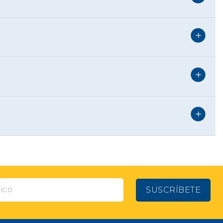
co estable incluso bajo carga continua. Esto protege
ncia de otras marcas, Tonka usa chasis reforzados y
técnico de Tonka. Tanto para consultas como para
das, haciendo más fácil moverlos, y que el panel de
s de energía eficientes y duraderos. Al comprar en
ara ayudarte a seleccionar el generador Tonka ideal
SUSCRÍBETE
ige tu equipo, agrégalo al carrito y benefíciate de