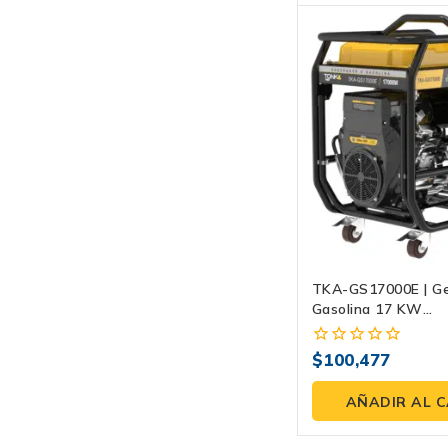
TKA-GS17000E | Ge
Gasolina 17 KW
Monofásico/trifásic
Equitativa Y Tanqu
$
100,477
0
fuera
de
AÑADIR AL 
5