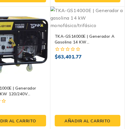
5
TKA-GS14000E | Generador A
Gasolina 14 KW
Monofásico/trifásico Con Salida
Equitativa Y Tanque De 50 L
$
63,401.77
0
fuera
de
5
000E | Generador
1 KW 120/240V
co Con Tanque 70 L Y
 En 1
3
DIR AL CARRITO
AÑADIR AL CARRITO