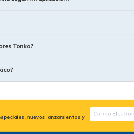
ue los generadores Tonka mantienen un suministro eléctri
rrumpa.
 materiales y motor. Los compradores notan que, a difere
antenimiento a largo plazo.
ores Tonka?
n la excelente atención de SoldaExpress y el soporte 
n complicaciones.
xico?
e modelos como el G10000E incluyen ruedas y manijas sóli
r su silencio y eficiencia.
que Tonka cumple con su promesa de ofrecer generadore
nfianza de un respaldo profesional.
oldaExpress te puede orientar por WhatsApp o teléfono p
especiales, nuevos lanzamientos y
s los modelos de generadores Tonka en SoldaExpress: el