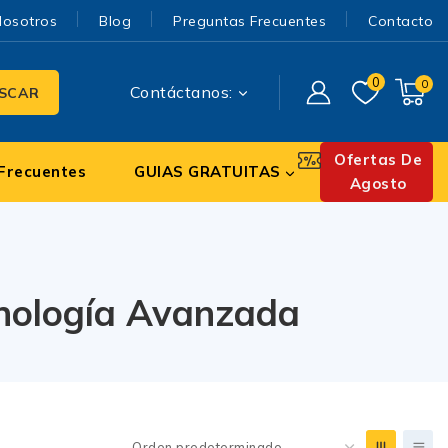
Nosotros
Blog
Preguntas Frecuentes
Contacto
0
0
Contáctanos:
SCAR
Ofertas De
Frecuentes
GUIAS GRATUITAS
Agosto
cnología Avanzada