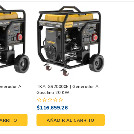
nerador A
TKA-GS20000E | Generador A
Gasolina 20 KW
o Con Salida
Monofásico/trifásico Con Salida
e De 70 L
Equitativa Y Tanque 70 L
$
116,659.26
0
fuera
de
CARRITO
AÑADIR AL CARRITO
5