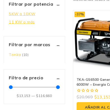
Filtrar por potencia
5KW a 10KW
-37%
11 KW o más
Filtrar por marcas
Tonka
(10)
Filtro de precio
TKA-GS6500 Gener
6000W – Energía Co
Duradera Con 13HP
Portátil
$
13,153
—
$
116,660
$
20,969
$
13,15
0
fuera
de
AÑADIR AL 