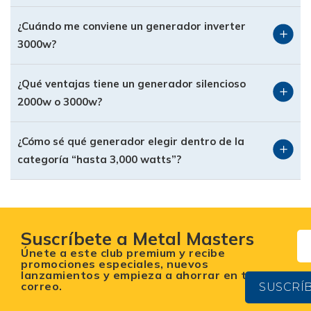
generador electrico gasolina 3000w te da una
¿Cuándo me conviene un generador inverter
excelente relación entre potencia, autonomía y
3000w?
costo. Son ideales para:
Respaldo en casa durante apagones
¿Qué ventajas tiene un generador silencioso
Puestos comerciales, food trucks o
2000w o 3000w?
changarros móviles
Uso en obras ligeras y mantenimiento
¿Cómo sé qué generador elegir dentro de la
categoría “hasta 3,000 watts”?
2.
Generadores inverter
Si buscas cuidar aparatos sensibles como
computadoras, televisores o equipo electrónico
delicado, un generador inverter 3000w es la
Suscríbete a Metal Masters
opción recomendada. La tecnología inverter
Únete a este club premium y recibe
ofrece energía más estable, menor consumo y,
promociones especiales, nuevos
lanzamientos y empieza a ahorrar en tu
en muchos casos, menor nivel de ruido.
correo.
SUSCRÍ
3.
Generadores silenciosos