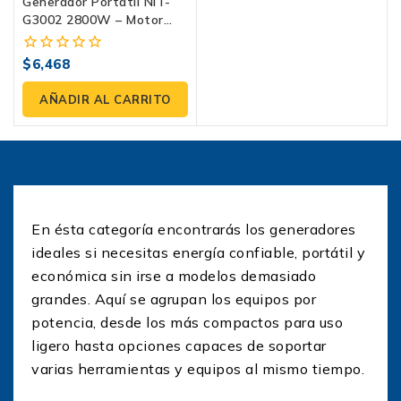
Generador Portátil NIT-
G3002 2800W – Motor
196cc, Gasolina 4
Tiempos, 120/240V –
$
6,468
0
Energía Confiable Y
fuera
Continua
de
AÑADIR AL CARRITO
5
En ésta categoría encontrarás los generadores
ideales si necesitas energía confiable, portátil y
económica sin irse a modelos demasiado
grandes. Aquí se agrupan los equipos por
potencia, desde los más compactos para uso
ligero hasta opciones capaces de soportar
varias herramientas y equipos al mismo tiempo.