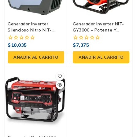
Generador Inverter
Generador Inverter NIT-
Silencioso Nitro NIT-
GY3000 – Potente Y
GYC2000 2000W
Eficiente Con 3000W
Eficiencia Y Portabilidad
$
10,035
$
7,375
0
0
En Energía Eco-Amigable
fuera
fuera
Silencioso
de
de
AÑADIR AL CARRITO
AÑADIR AL CARRITO
5
5