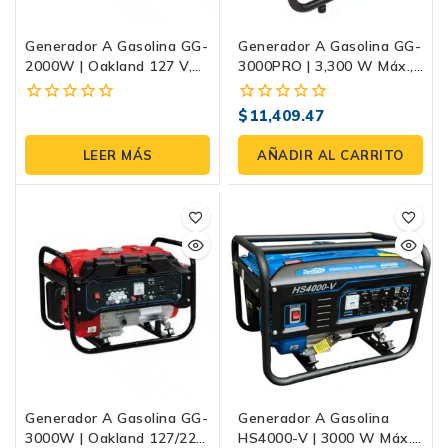
Generador A Gasolina GG-
Generador A Gasolina GG-
2000W | Oakland 127 V,
3000PRO | 3,300 W Máx.,
12 A, 4 Tiempos
230 V, Motor Honda
GP200
$
11,409.47
0
0
fuera
fuera
de
de
LEER MÁS
AÑADIR AL CARRITO
5
5
Generador A Gasolina GG-
Generador A Gasolina
3000W | Oakland 127/220
HS4000-V | 3000 W Máx.,