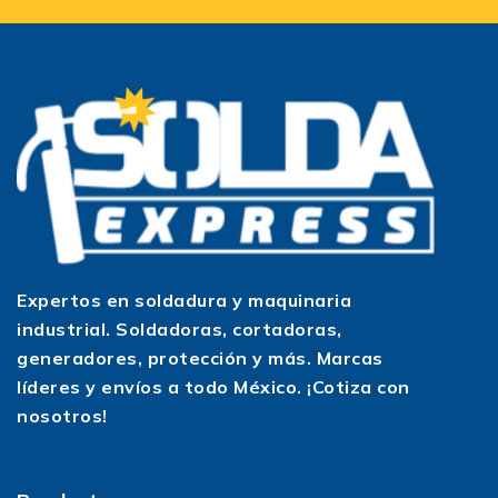
Para campismo, zonas residenciales o negocios
donde el ruido es un problema, un generador
silencioso 2000w o un generador silencioso
3000w te permite trabajar con mucha más
comodidad acústica, sin sacrificar portabilidad ni
rendimiento.
¿Qué puedo alimentar con cada
rango de watts?
Dentro de la categoría “hasta 3,000 watts”
Expertos en soldadura y maquinaria
podrás encontrar varias potencias. A grandes
industrial. Soldadoras, cortadoras,
rasgos, esto es lo que puedes esperar de cada
generadores, protección y más. Marcas
una (siempre considerando el consumo de tus
líderes y envíos a todo México. ¡Cotiza con
equipos específicos):
nosotros!
🔌
generador de 1500 watts
Ideal para luces, pequeños electrodomésticos,