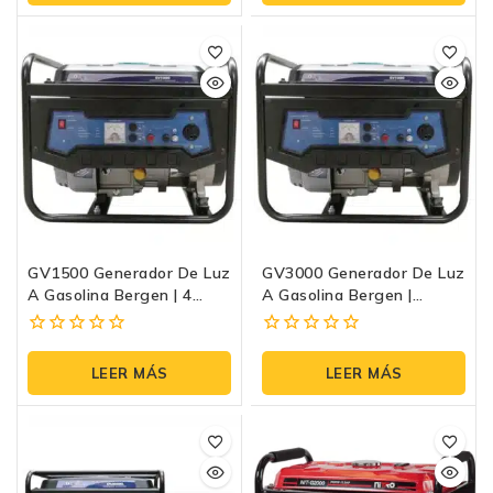
de
de
5
5
GV1500 Generador De Luz
GV3000 Generador De Luz
A Gasolina Bergen | 4
A Gasolina Bergen |
Tiempos Arranque Manual
110/220V 4 Tiempos
Arranque Manual
0
0
fuera
fuera
LEER MÁS
LEER MÁS
de
de
5
5