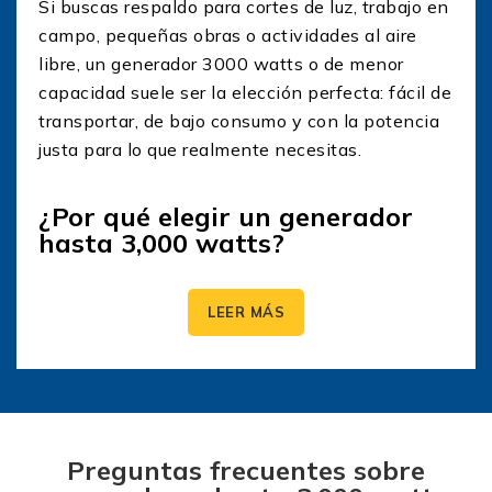
Si buscas respaldo para cortes de luz, trabajo en
campo, pequeñas obras o actividades al aire
libre, un generador 3000 watts o de menor
capacidad suele ser la elección perfecta: fácil de
transportar, de bajo consumo y con la potencia
justa para lo que realmente necesitas.
¿Por qué elegir un generador
hasta 3,000 watts?
✅ Portabilidad real: son equipos manejables,
LEER MÁS
pensados para que puedas moverlos en tu casa,
taller, obra o viaje.
✅ Menor consumo de combustible: al no ser un
generador sobredimensionado, aprovechas
Preguntas frecuentes sobre
mejor el combustible y reduces gastos.