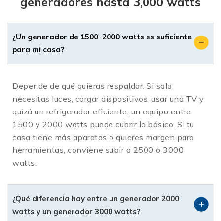
generadores hasta 3,000 watts
✅ Versatilidad de uso: van perfecto para
refrigeradores pequeños, televisores, luces,
equipos de cómputo, herramientas ligeras y
¿Un generador de 1500–2000 watts es suficiente
cargadores.
para mi casa?
✅ Inversión inteligente: pagas solo por la
potencia que necesitas hoy y puedes planear
Depende de qué quieras respaldar. Si solo
crecer después si tu operación lo requiere.
necesitas luces, cargar dispositivos, usar una TV y
quizá un refrigerador eficiente, un equipo entre
Tipos de generadores en este
1500 y 2000 watts puede cubrir lo básico. Si tu
rango de potencia
casa tiene más aparatos o quieres margen para
En Solda Express encuentras diferentes
herramientas, conviene subir a 2500 o 3000
configuraciones dentro de este nivel de
watts.
potencia, para que elijas el equipo que mejor se
adapte a tu forma de trabajar:
¿Qué diferencia hay entre un generador 2000
1.
Generadores a gasolina portátiles
watts y un generador 3000 watts?
Son los más comunes en este segmento. Un