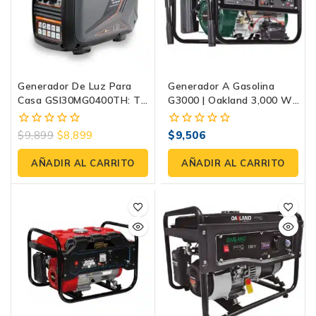
Generador De Luz Para
Generador A Gasolina
Casa GSI30MG0400TH: Tu
G3000 | Oakland 3,000 W,
Respaldo Ideal | Evans
127/220 V, AVR, Arranque
Eléctrico Y Ruedas 360°
$
9,899
$
8,899
$
9,506
0
0
fuera
fuera
de
de
AÑADIR AL CARRITO
AÑADIR AL CARRITO
5
5