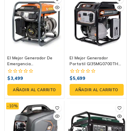
El Mejor Generador De
El Mejor Generador
Emergencia
Portatil GI35MG0700TH
G15MG0400TH Para Tu
Para Tu Tranquilidad |
Hogar | Evans
Evans
$
3,499
$
5,699
0
0
fuera
fuera
de
de
AÑADIR AL CARRITO
AÑADIR AL CARRITO
5
5
-10%