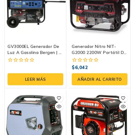
GV3000EL Generador De
Generador Nitro NIT-
Luz A Gasolina Bergen | 4
G2000 2200W Portátil De
Tiempos Arranque
Emergencia- Eficiente En
Eléctrico
Combustible, Motor De
$
6,042
0
0
Gasolina 4 Tiempos, Ideal
fuera
fuera
Para Exteriores Y Carga
de
de
LEER MÁS
AÑADIR AL CARRITO
De Batería
5
5