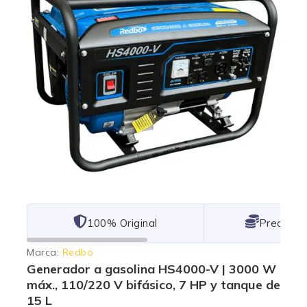
101% Original
Lowest P
Marca:
Redbo
Generador a gasolina HS4000-V | 3000 W
máx., 110/220 V bifásico, 7 HP y tanque de
15 L