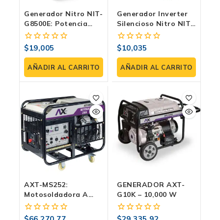
Generador Nitro NIT-
Generador Inverter
G8500E: Potencia
Silencioso Nitro NIT-
Ininterrumpida De
GYC2000 2000W
8000W Con Motor De
Eficiencia Y
$
19,005
$
10,035
0
0
Alta Capacidad.
Portabilidad En
fuera
fuera
Energía Eco-
de
de
AÑADIR AL CARRITO
AÑADIR AL CARRITO
Amigable Silencioso
5
5
AXT-MS252:
GENERADOR AXT-
Motosoldadora A
G10K – 10,000 W
Gasolina 250A Con
Generador 11 KW
$
66,270.77
$
29,335.92
0
0