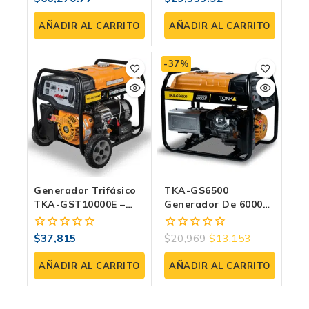
(120/240 V), Inverter
fuera
fuera
744 Cc Para Obra
de
de
AÑADIR AL CARRITO
AÑADIR AL CARRITO
5
5
-37%
Generador Trifásico
TKA-GS6500
TKA-GST10000E –
Generador De 6000W
Potencia De
– Energía Confiable Y
10,000W, Motor De
Duradera Con 13HP
$
37,815
$
20,969
$
13,153
0
0
16HP
De Fuerza. Portátil
fuera
fuera
de
de
AÑADIR AL CARRITO
AÑADIR AL CARRITO
5
5