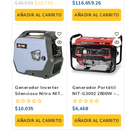
Arranque Eléctrico Y
Monofásico/trifásico
$
30,919
$
20,735
$
116,659.26
0
0
16HP
Con Salida
fuera
fuera
Equitativa Y Tanque
de
de
AÑADIR AL CARRITO
AÑADIR AL CARRITO
70 L
5
5
Generador Inverter
Generador Portátil
Silencioso Nitro NIT-
NIT-G3002 2800W –
GYC2000 2000W
Motor 196cc,
Eficiencia Y
Gasolina 4 Tiempos,
$
10,035
$
6,468
0
0
Portabilidad En
120/240V – Energía
fuera
fuera
Energía Eco-
Confiable Y Continua
de
de
AÑADIR AL CARRITO
AÑADIR AL CARRITO
Amigable Silencioso
5
5