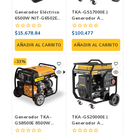
Generador Eléctrico
TKA-GS17000E |
6500W NIT-G6502E
Generador A
Con Arranque
Gasolina 17 KW
Eléctrico | Uso
Monofásico/trifásico
$
15,678.84
$
100,477
0
0
Industrial Y
Con Salida
fuera
fuera
Doméstico
Equitativa Y Tanque
de
de
AÑADIR AL CARRITO
AÑADIR AL CARRITO
De 70 L
5
5
-33%
Generador TKA-
TKA-GS20000E |
GS8500E 8500W
Generador A
Potente Con
Gasolina 20 KW