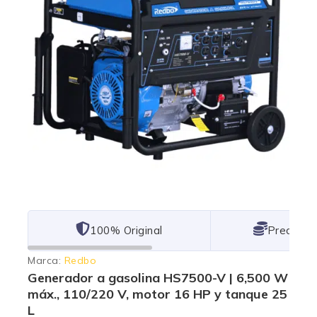
101% Original
Lowest P
Marca:
Redbo
Generador a gasolina HS7500-V | 6,500 W
máx., 110/220 V, motor 16 HP y tanque 25
L