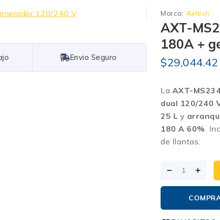
Marca:
Axtech
AXT-MS23
180A + g
Free Shipping
$
29,044.42
La
AXT-MS23
dual 120/240 
25 L
y
arranqu
180 A 60%
. In
de llantas.
COMPR