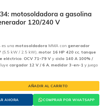
4: motosoldadora a gasolina
enerador 120/240 V
4
es una
motosoldadora
MMA con
generador
V
(5.5 kW / 2.5 kW),
motor 16 HP 420 cc
,
tanque
e eléctrico
.
OCV 71–79 V
y
ciclo 140 A 100% /
cluye
cargador 12 V / 6 A
,
medidor 3-en-1
y juego
AÑADIR AL CARRITO
AR AHORA
COMPRAR POR WHATSAPP