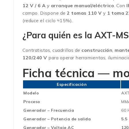
12 V / 6 A
y
arranque manual/eléctrico
. Con
campo. Dispone de
2 tomas 110 V
y
1 toma 2
(reduce el ciclo ≈15%).
¿Para quién es la AXT-M
Contratistas, cuadrillas de
construcción
,
mante
120/240 V
para operar herramientas, iluminació
Ficha técnica — m
Especificación
Modelo
AX
Proceso
MMA
Generador – Frecuencia
60 
Generador – Potencia de salida
5.5
Generador – Voltaje AC
120