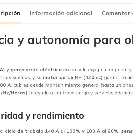
ripción
Información adicional
Comentari
ia y autonomía para o
A)
y
generación eléctrica
en un solo equipo compacto y 
tras sueldas, y su
motor de 16 HP (420 cc)
garantiza arr
180 A
, cubres desde mantenimiento general hasta unione
t/Hz/Horas)
te ayuda a controlar carga y servicio; ademá
ridad y rendimiento
va:
ciclo de trabajo 140 A al 100% y 180 A al 60%
,
sens