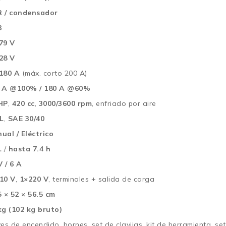
 / condensador
3
79 V
28 V
180 A
(máx. corto 200 A)
 A @100% / 180 A @60%
HP
,
420 cc
,
3000/3600 rpm
, enfriado por aire
 L
,
SAE 30/40
ual / Eléctrico
L
/
hasta 7.4 h
V / 6 A
10 V
,
1×220 V
, terminales + salida de carga
5 × 52 × 56.5 cm
kg (102 kg bruto)
ves de encendido, bornes, set de clavijas, kit de herramienta, set