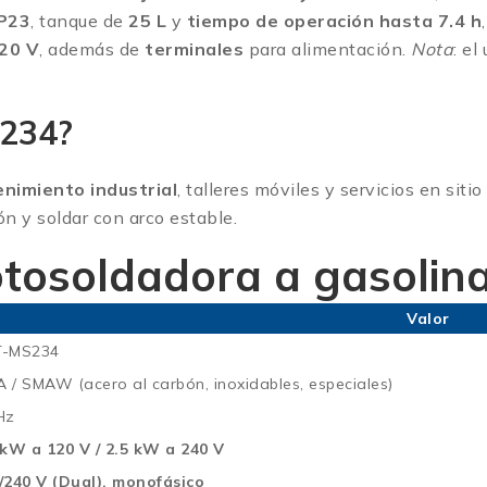
IP23
, tanque de
25 L
y
tiempo de operación hasta 7.4 h
20 V
, además de
terminales
para alimentación.
Nota
: el
S234?
nimiento industrial
, talleres móviles y servicios en siti
n y soldar con arco estable.
otosoldadora a gasoli
Valor
T-MS234
 / SMAW (acero al carbón, inoxidables, especiales)
Hz
 kW a 120 V / 2.5 kW a 240 V
/240 V (Dual), monofásico