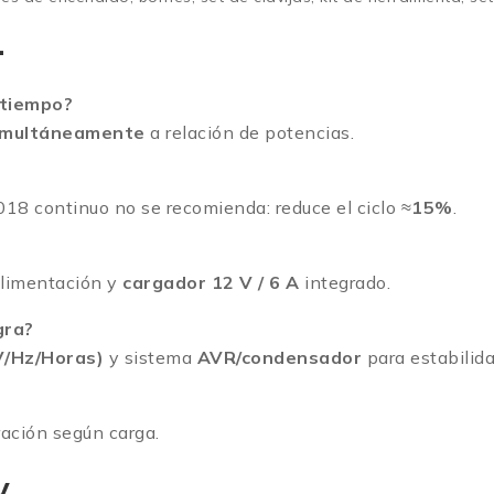
4
 tiempo?
simultáneamente
a relación de potencias.
18 continuo no se recomienda: reduce el ciclo ≈
15%
.
alimentación y
cargador 12 V / 6 A
integrado.
gra?
V/Hz/Horas)
y sistema
AVR/condensador
para estabilida
ación según carga.
y