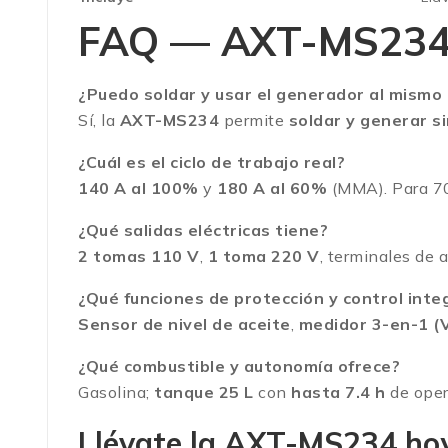
FAQ — AXT-MS23
¿Puedo soldar y usar el generador al mismo
Sí, la
AXT-MS234
permite
soldar y generar 
¿Cuál es el ciclo de trabajo real?
140 A al 100%
y
180 A al 60%
(MMA). Para 70
¿Qué salidas eléctricas tiene?
2 tomas 110 V
,
1 toma 220 V
, terminales de 
¿Qué funciones de protección y control inte
Sensor de nivel de aceite
,
medidor 3-en-1 (
¿Qué combustible y autonomía ofrece?
Gasolina;
tanque 25 L
con
hasta 7.4 h
de oper
Llévate la AXT-MS234 ho