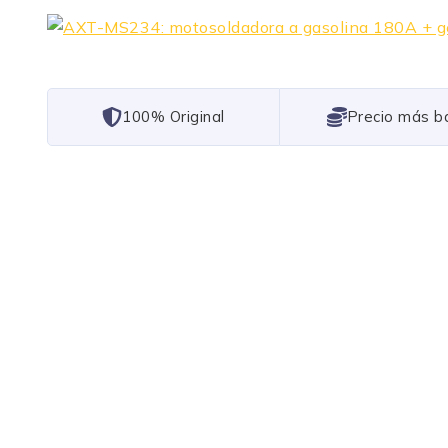
101% Original
Lowest Price