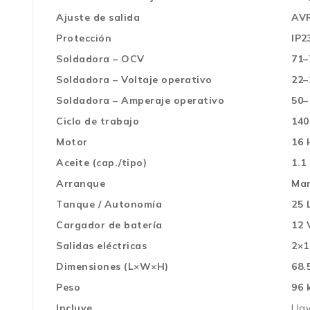
Ajuste de salida
AVR
Protección
IP2
Soldadora – OCV
71–
Soldadora – Voltaje operativo
22–
Soldadora – Amperaje operativo
50–
Ciclo de trabajo
140
Motor
16 
Aceite (cap./tipo)
1.1
Arranque
Man
Tanque / Autonomía
25 
Cargador de batería
12 
Salidas eléctricas
2×1
Dimensiones (L×W×H)
68.
Peso
96 
Incluye
Lla