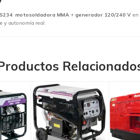
S234
:
motosoldadora MMA
+
generador 120/240 V
en 
e y autonomía real.
Productos Relacionado