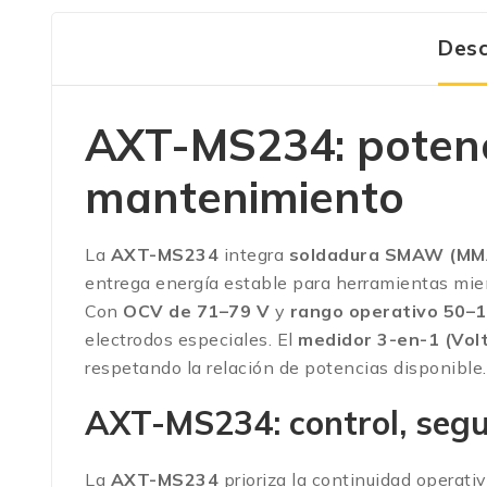
Desc
AXT-MS234: potenc
mantenimiento
La
AXT-MS234
integra
soldadura SMAW (MM
entrega energía estable para herramientas mien
Con
OCV de 71–79 V
y
rango operativo 50–
electrodos especiales. El
medidor 3-en-1 (Vol
respetando la relación de potencias disponible.
AXT-MS234: control, segu
La
AXT-MS234
prioriza la continuidad operati