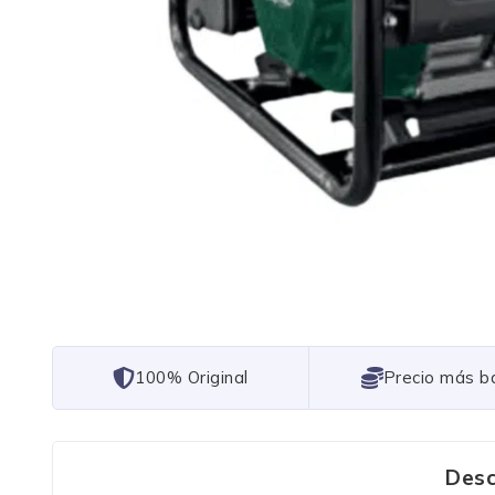
101% Original
Lowest Price
Desc