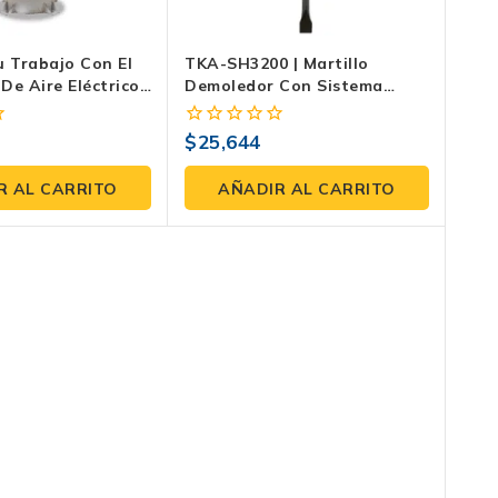
u Trabajo Con El
TKA-SH3200 | Martillo
De Aire Eléctrico
Demoledor Con Sistema
120 De 3 HP
Anti-Vibración
$
25,644
0
fuera
de
R AL CARRITO
AÑADIR AL CARRITO
5