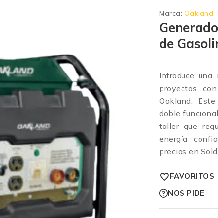
Marca:
Oakland
Generado
de Gasoli
Introduce una 
proyectos co
Oakland. Este
doble funcional
taller que req
energía confi
precios en Sold
FAVORITOS
NOS PIDE