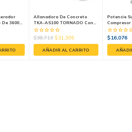
nerador
Allanadora De Concreto
Potencie S
so De 3600W
TKA-AS100 TORNADO Con
Compresor 
 Ruido.
Motor Loncin De 5.5HP
AXT-V2353
$
38,713
$
31,305
$
16,076
0
0
fuera
fuera
de
de
ARRITO
AÑADIR AL CARRITO
AÑADI
5
5