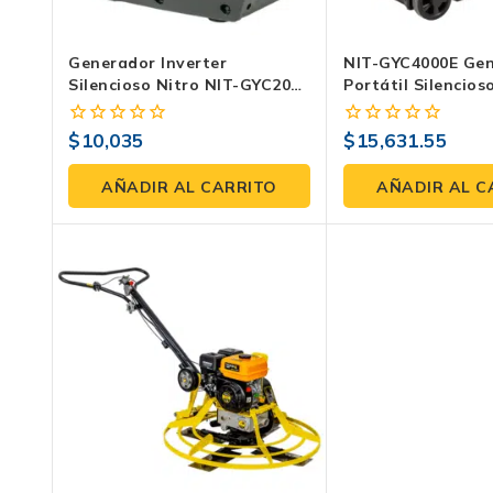
Generador Inverter
NIT-GYC4000E Ge
Silencioso Nitro NIT-GYC2000
Portátil Silencio
2000W Eficiencia Y
– Eficiencia Y Bajo
Portabilidad En Energía Eco-
$
10,035
$
15,631.55
0
0
Amigable Silencioso
fuera
fuera
de
de
AÑADIR AL CARRITO
AÑADIR AL C
5
5