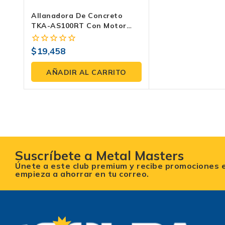
Allanadora De Concreto
TKA-AS100RT Con Motor
RATO 7 HP Y Llanas
Transportadoras – Acabado
$
19,458
0
Profesional Y Resistente
fuera
de
AÑADIR AL CARRITO
5
Suscríbete a Metal Masters
Únete a este club premium y recibe promociones 
empieza a ahorrar en tu correo.